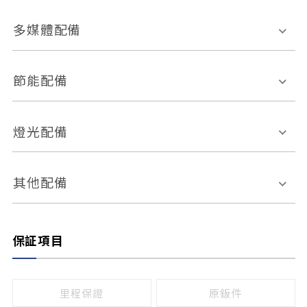
胎壓偵測
兒童安全椅固定裝置
座椅材質
多媒體配備
ABS防鎖死
上坡起步輔助
皮椅
絨布
車道偏離警示
定速系統
其它
外部音源接入
多媒體系統
節能配備
自動停車系統
盲點偵測系統
前座座椅調整
藍牙通訊
電腦導航
引擎啟閉系統
燈光配備
手動
電動
倒車雷達
倒車顯影系統
防盜系統
座椅記憶功能
感應頭燈
自適應遠近光
其他配備
無
有
日行燈
渦輪增壓
後座分離式傾倒
保証項目
頭燈光源
無
有
鹵素燈
HID
里程保證
原鈑件
LED