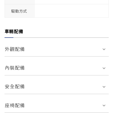
驅動方式
車輛配備
外觀配備
電動天窗
輪圈規格
內裝配備
感應式雨刷
後視鏡電動折疊
多功能方向盤
多功能資訊幕
安全配備
後視鏡方向指示燈
環景影像系統
Keyless免匙系統
前座正面氣囊
後座側面氣囊
座椅配備
恆溫空調
後座出風口