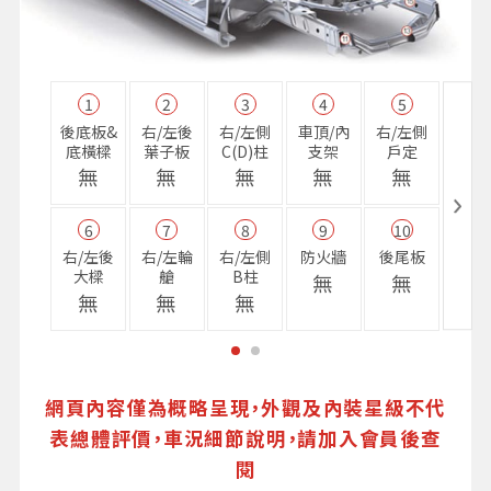
1
2
3
4
5
11
後底板&
右/左後
右/左側
車頂/內
右/左側
右前
底橫樑
葉子板
C(D)柱
支架
戶定
樑
無
無
無
無
無
無
6
7
8
9
10
16
右/左後
右/左輪
右/左側
防火牆
後尾板
避震
大樑
艙
B柱
座
無
無
無
無
無
無
網頁內容僅為概略呈現，外觀及內裝星級不代
表總體評價，車況細節說明，請加入會員後查
閱