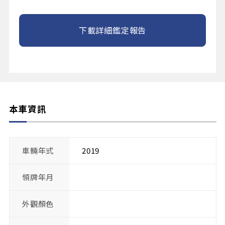
下載詳細鑑定報告
本車資訊
車輛年式
2019
領牌年月
外觀顏色