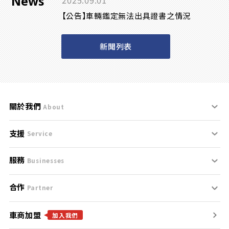
News
2025.09.01
【公告】車輛鑑定無法出具證書之情況
新聞列表
關於我們
About
支援
刊登規範
Service
服務
支援中心
服務條款
Businesses
合作
什麼是Goo鑑定？
聯絡我們
免責聲明
Partner
車商加盟
合作夥伴
找好車
隱私權政策
加入我們