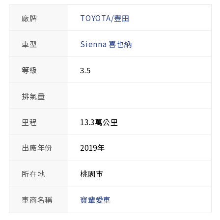
廠牌
TOYOTA/豐田
車型
Sienna 喜也納
等級
3.5
排氣量
里程
13.3萬公里
出廠年份
2019年
所在地
桃園市
車商名稱
寶輩愛車