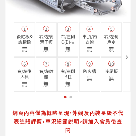
1
2
3
4
5
11
後底板&
右/左後
右/左側
車頂/內
右/左側
右前
底橫樑
葉子板
C(D)柱
支架
戶定
樑
無
無
無
無
無
無
6
7
8
9
10
16
右/左後
右/左輪
右/左側
防火牆
後尾板
避震
大樑
艙
B柱
座
無
無
無
無
無
無
網頁內容僅為概略呈現，外觀及內裝星級不代
表總體評價，車況細節說明，請加入會員後查
閱