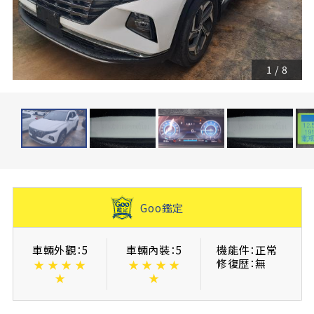
1
/
8
Goo鑑定
車輛外觀：5
車輛內裝：5
機能件：正常
修復歴：無
★
★
★
★
★
★
★
★
★
★