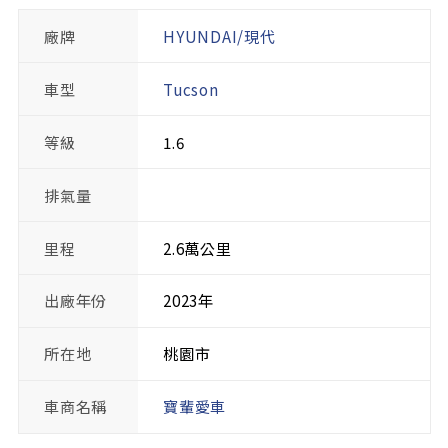
廠牌
HYUNDAI/現代
車型
Tucson
等級
1.6
排氣量
里程
2.6萬公里
出廠年份
2023年
所在地
桃園市
車商名稱
寶輩愛車