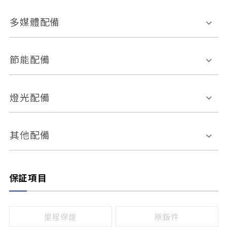
胎壓偵測
兒童安全椅固定裝置
座椅材質
多媒體配備
ABS防鎖死
上坡起步輔助
皮椅
絨布
車道偏離警示
定速系統
其它
外部音源接入
多媒體系統
節能配備
自動停車系統
盲點偵測系統
前座座椅調整
藍牙通訊
電腦導航
引擎啟閉系統
燈光配備
手動
電動
倒車雷達
倒車顯影系統
防盜系統
座椅記憶功能
感應頭燈
自適應遠近光
其他配備
無
有
日行燈
渦輪增壓
後座分離式傾倒
保証項目
頭燈光源
無
有
鹵素燈
HID
里程保證
原鈑件
LED