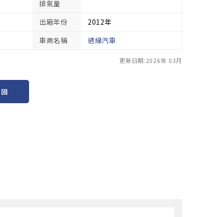
排氣量
出廠年份
2012年
車商名稱
遇緣汽車
更新日期:2026年 03月
保固