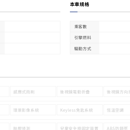
本車規格
乘客數
引擎燃料
驅動方式
感應式雨刷
後視鏡電動折疊
後視鏡方向
環景影像系統
Keyless免匙系統
恆溫空調
胎壓偵測
兒童安全椅固定裝置
ABS防鎖死