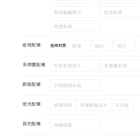
車道偏離警示
定速系統
防盜系統
座椅配備
座椅材質
皮椅
絨布
其它
多媒體配備
外部音源接入
多媒體系統
節能配備
引擎啟閉系統
燈光配備
感應頭燈
自適應遠近光
日行燈
其他配備
渦輪增壓