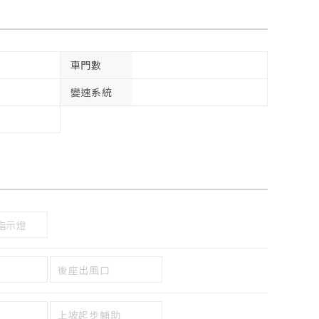
車門數
變速系統
指示燈
後座出風口
上坡起步輔助