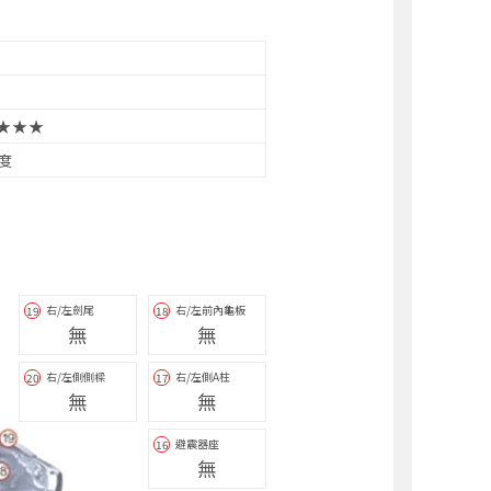
★★★
3度
右/左劍尾
右/左前內龜板
19
18
無
無
右/左側側樑
右/左側A柱
20
17
無
無
避震器座
16
無