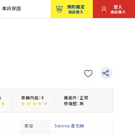
預約鑑定
登入
車訊保固
由此進入
由此進入
5
車輛內裝：4
機能件：正常
★
★
★
★
★
★
修復歴：無
車型
Sienna 喜也納