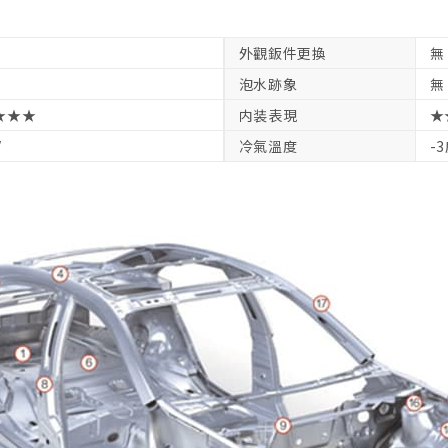
外觀鈑件更換
無
泡水跡象
無
★★★
内装表現
★
V
冷氣溫度
-