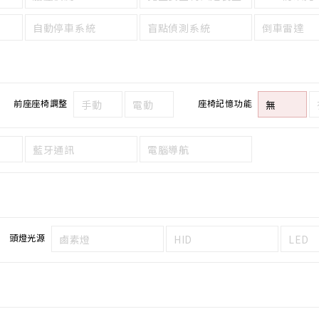
自動停車系統
盲點偵測系統
倒車雷達
前座座椅調整
座椅記憶功能
手動
電動
無
藍牙通訊
電腦導航
頭燈光源
鹵素燈
HID
LED