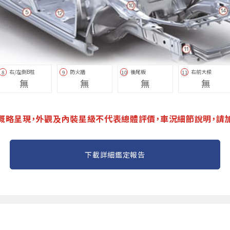
右/左側B柱
防火牆
後尾板
右前大樑
8
9
10
11
無
無
無
無
概略呈現，外觀及內裝星級不代表總體評價，車況細節說明，請
下載詳細鑑定報告