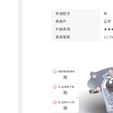
修復歴史
無
機能件
正常
外觀表現
★★
電瓶電壓
12.3
後底板&底橫樑
1
無
右/左後葉子板
2
無
右/左側C(D)柱
3
無