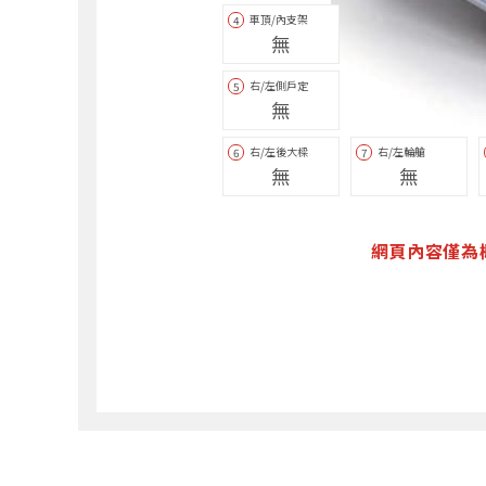
車頂/內支架
4
無
右/左側戶定
5
無
右/左後大樑
右/左輪艙
6
7
無
無
網頁內容僅為