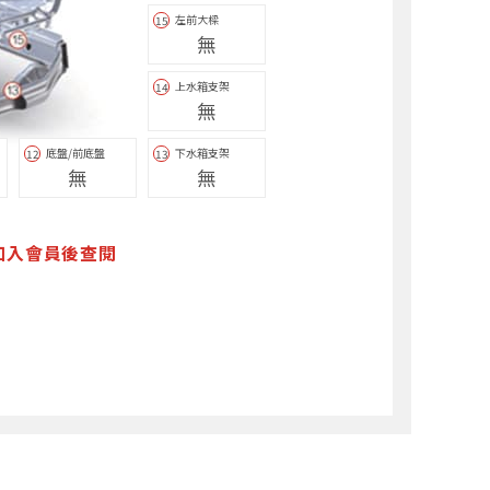
左前大樑
15
無
上水箱支架
14
無
底盤/前底盤
下水箱支架
12
13
無
無
加入會員後查閱