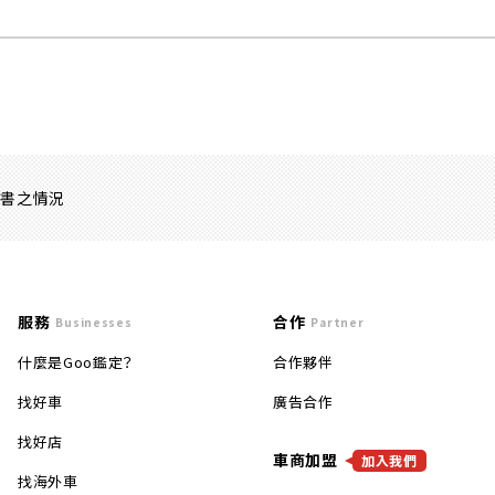
證書之情況
服務
合作
Businesses
Partner
什麼是Goo鑑定？
合作夥伴
找好車
廣告合作
找好店
車商加盟
加入我們
找海外車