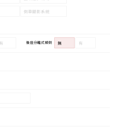
倒車顯影系統
後座分離式傾倒
有
無
有