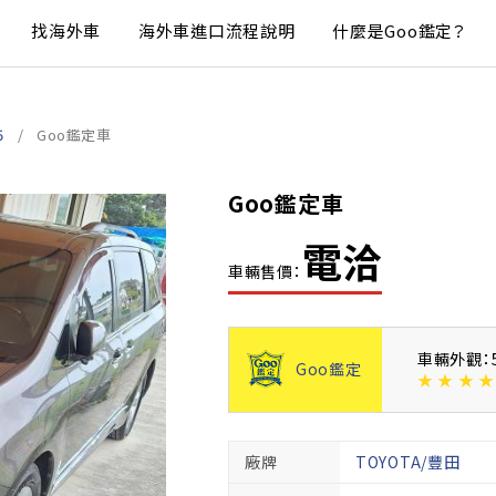
找海外車
海外車進口流程說明
什麼是Goo鑑定？
5
Goo鑑定車
Goo鑑定車
電洽
車輛售價：
車輛外觀：
Goo鑑定
★
★
★
★
廠牌
TOYOTA/豐田