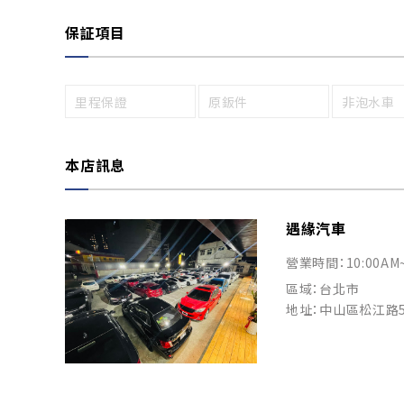
保証項目
里程保證
原鈑件
非泡水車
本店訊息
遇緣汽車
營業時間：10:00AM
區域：台北市
地址：中山區松江路5