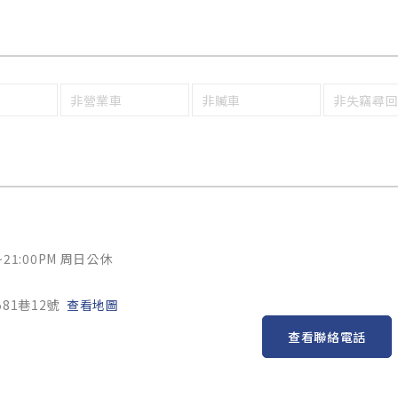
非營業車
非贓車
非失竊尋
~21:00PM 周日公休
81巷12號
查看地圖
查看聯絡電話