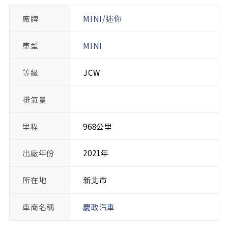
廠牌
MINI/迷你
車型
MINI
等級
JCW
排氣量
里程
968公里
出廠年份
2021年
所在地
新北市
車商名稱
慶政汽車