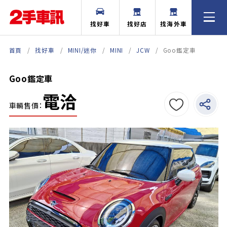
找好車
找好店
找海外車
首頁
找好車
MINI/迷你
MINI
JCW
Goo鑑定車
Goo鑑定車
電洽
車輛售價：