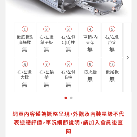
1
2
3
4
5
11
後底板&
右/左後
右/左側
車頂/內
右/左側
右前
底橫樑
葉子板
C(D)柱
支架
戶定
樑
無
無
無
無
無
無
6
7
8
9
10
16
右/左後
右/左輪
右/左側
防火牆
後尾板
避震
大樑
艙
B柱
座
無
無
無
無
無
無
網頁內容僅為概略呈現，外觀及內裝星級不代
表總體評價，車況細節說明，請加入會員後查
閱