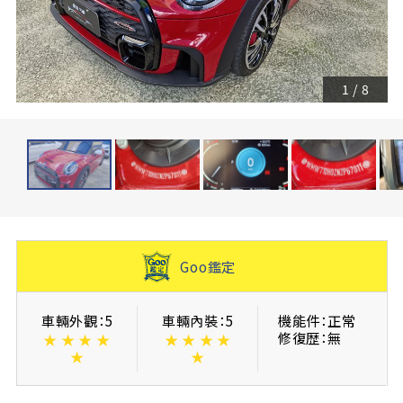
1
/
8
Goo鑑定
車輛外觀：5
車輛內裝：5
機能件：正常
修復歴：無
★
★
★
★
★
★
★
★
★
★