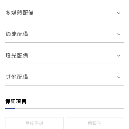
胎壓偵測
兒童安全椅固定裝置
座椅材質
多媒體配備
ABS防鎖死
上坡起步輔助
皮椅
絨布
車道偏離警示
定速系統
其它
外部音源接入
多媒體系統
節能配備
自動停車系統
盲點偵測系統
前座座椅調整
藍牙通訊
電腦導航
引擎啟閉系統
燈光配備
手動
電動
倒車雷達
倒車顯影系統
防盜系統
座椅記憶功能
感應頭燈
自適應遠近光
其他配備
無
有
日行燈
渦輪增壓
後座分離式傾倒
保証項目
頭燈光源
無
有
鹵素燈
HID
里程保證
原鈑件
LED