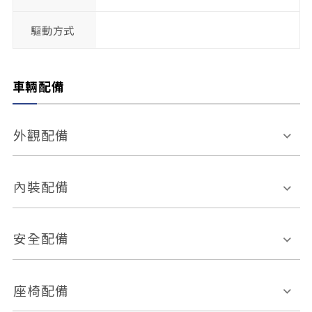
驅動方式
車輛配備
外觀配備
電動天窗
輪圈規格
內裝配備
感應式雨刷
後視鏡電動折疊
多功能方向盤
多功能資訊幕
安全配備
後視鏡方向指示燈
環景影像系統
Keyless免匙系統
前座正面氣囊
後座側面氣囊
座椅配備
恆溫空調
後座出風口