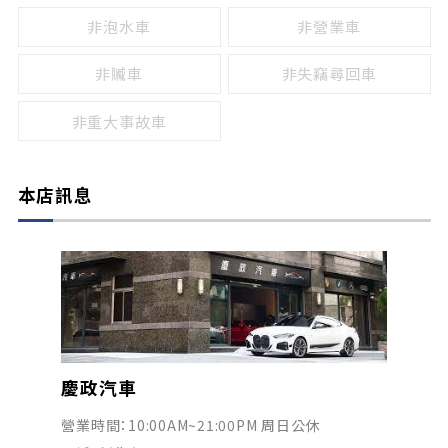
非泡水車
非營業車
非贓車
非失竊尋回車
非重大事故車
本店訊息
慶政汽車
營業時間：10:00AM~21:00PM 周日公休