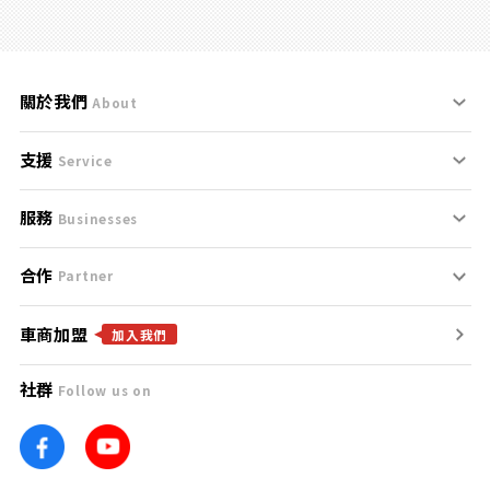
關於我們
About
支援
刊登規範
Service
服務
支援中心
服務條款
Businesses
合作
什麼是Goo鑑定？
聯絡我們
免責聲明
Partner
車商加盟
合作夥伴
找好車
隱私權政策
加入我們
社群
Follow us on
廣告合作
找好店
團隊
找海外車
車訊網