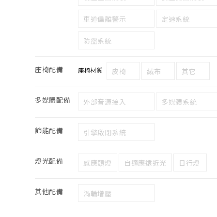
車道偏離警示
定速系統
防盜系統
座椅配備
座椅材質
皮椅
絨布
其它
多媒體配備
外部音源接入
多媒體系統
節能配備
引擎啟閉系統
燈光配備
感應頭燈
自適應遠近光
日行燈
其他配備
渦輪增壓