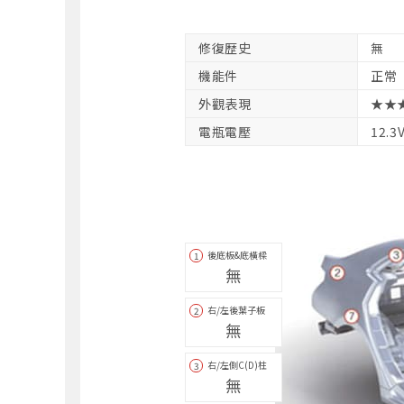
修復歴史
無
機能件
正常
外觀表現
★★
電瓶電壓
12.3
後底板&底橫樑
1
無
右/左後葉子板
2
無
右/左側C(D)柱
3
無