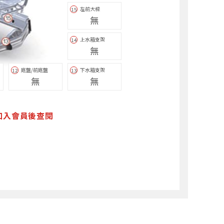
左前大樑
15
無
上水箱支架
14
無
底盤/前底盤
下水箱支架
12
13
無
無
加入會員後查閱