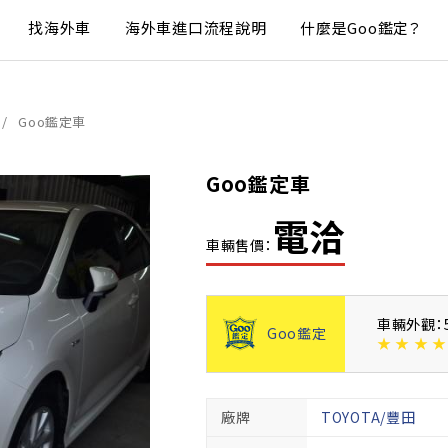
找海外車
海外車進口流程說明
什麼是Goo鑑定？
Goo鑑定車
Goo鑑定車
電洽
車輛售價：
車輛外觀：
Goo鑑定
★
★
★
★
廠牌
TOYOTA/豐田