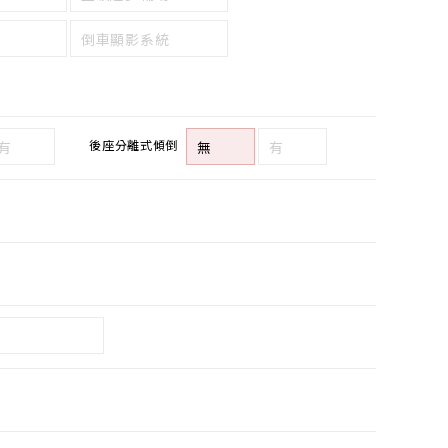
倒車顯影系統
後座分離式傾倒
有
無
有