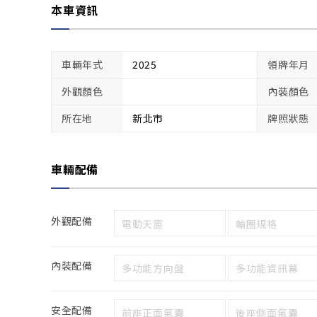
本車資訊
車輛年式
2025
領牌年月
外觀顏色
內裝顏色
所在地
新北市
牌照狀態
車輛配備
外觀配備
電動天窗
輪圈規格
內裝配備
多功能方向盤
多功能資訊幕
安全配備
前座正面氣囊
後座側面氣囊