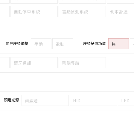
自動停車系統
盲點偵測系統
倒車雷達
前座座椅調整
座椅記憶功能
手動
電動
無
藍牙通訊
電腦導航
頭燈光源
鹵素燈
HID
LED