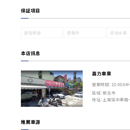
保証項目
里程保證
原鈑件
非泡水車
本店訊息
嘉力車業
營業時間：10:00AM
區域：新北市
地址：土城區中華路一
推薦車源