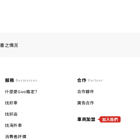
證書之情況
服務
合作
Businesses
Partner
什麼是Goo鑑定？
合作夥伴
找好車
廣告合作
找好店
車商加盟
加入我們
找海外車
消費者評價