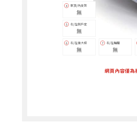
車頂/內支架
4
無
右/左側戶定
5
無
右/左後大樑
右/左輪艙
6
7
無
無
網頁內容僅為