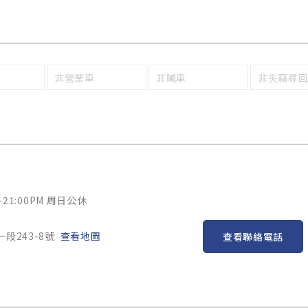
非營業車
非贓車
非失竊尋
~21:00PM 周日公休
段243-8號
查看地圖
查看聯絡電話