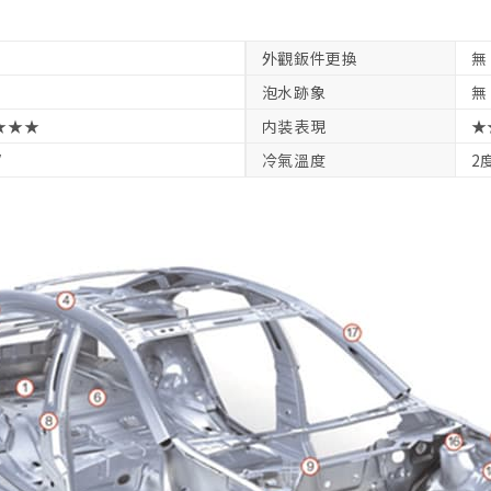
外觀鈑件更換
無
泡水跡象
無
★★★
内装表現
★
V
冷氣溫度
2