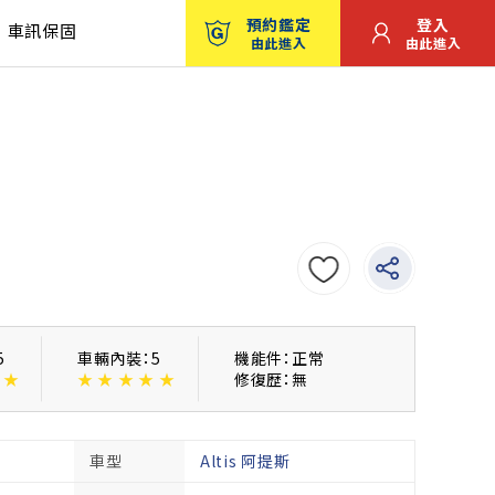
預約鑑定
登入
車訊保固
由此進入
由此進入
5
車輛內裝：5
機能件：正常
★
★
★
★
★
★
修復歴：無
車型
Altis 阿提斯