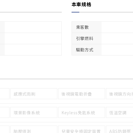
本車規格
乘客數
引擎燃料
驅動方式
感應式雨刷
後視鏡電動折疊
後視鏡方向
環景影像系統
Keyless免匙系統
恆溫空調
胎壓偵測
兒童安全椅固定裝置
ABS防鎖死