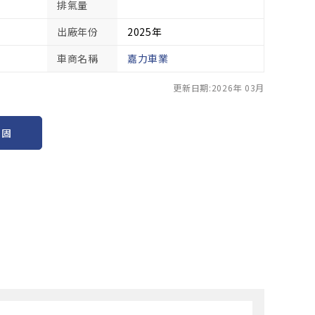
排氣量
出廠年份
2025年
車商名稱
嘉力車業
更新日期:2026年 03月
保固