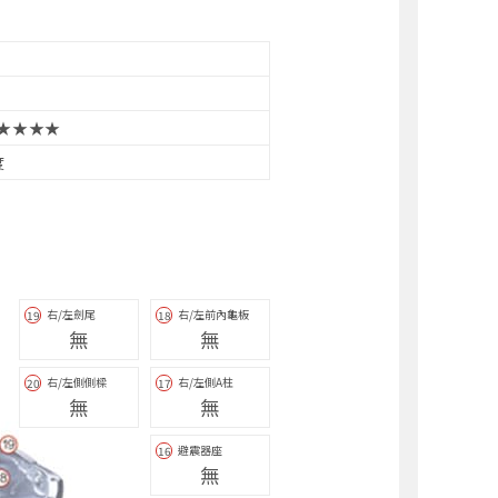
★★★★
度
右/左劍尾
右/左前內龜板
19
18
無
無
右/左側側樑
右/左側A柱
20
17
無
無
避震器座
16
無