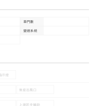
車門數
變速系統
指示燈
後座出風口
上坡起步輔助