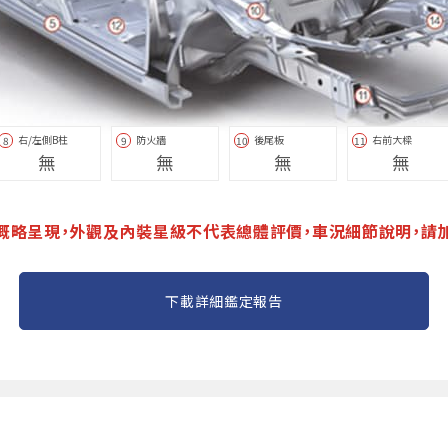
右/左側B柱
防火牆
後尾板
右前大樑
8
9
10
11
無
無
無
無
概略呈現，外觀及內裝星級不代表總體評價，車況細節說明，請
下載詳細鑑定報告