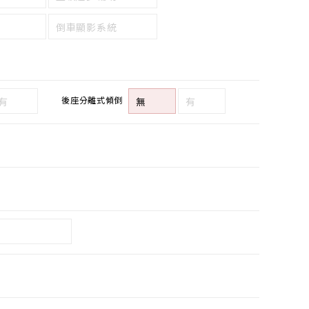
倒車顯影系統
後座分離式傾倒
有
無
有