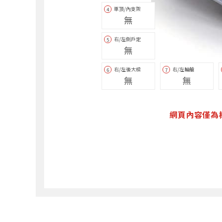
車頂/內支架
4
無
右/左側戶定
5
無
右/左後大樑
右/左輪艙
6
7
無
無
網頁內容僅為