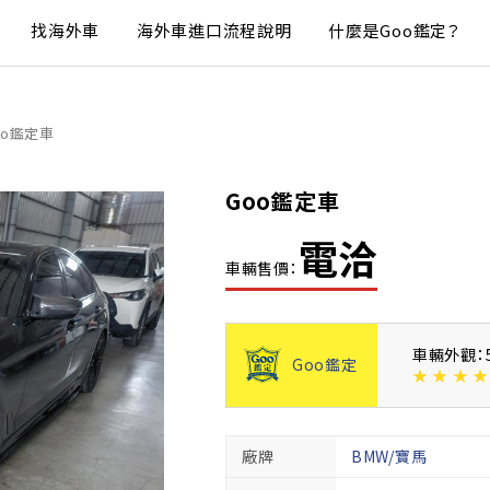
找海外車
海外車進口流程說明
什麼是Goo鑑定？
oo鑑定車
Goo鑑定車
電洽
車輛售價：
車輛外觀：
Goo鑑定
★
★
★
★
廠牌
BMW/寶馬