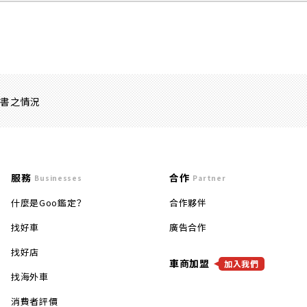
證書之情況
服務
合作
Businesses
Partner
什麼是Goo鑑定？
合作夥伴
找好車
廣告合作
找好店
車商加盟
加入我們
找海外車
消費者評價