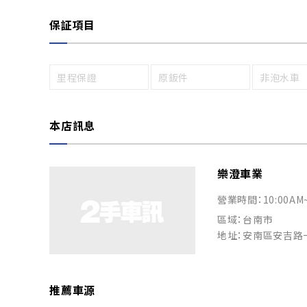
保証項目
里程保證
原鈑件
非泡水車
本店訊息
樂澄車業
營業時間：10:00AM
區域：台南市
地址：安南區安吉路一
推薦車源