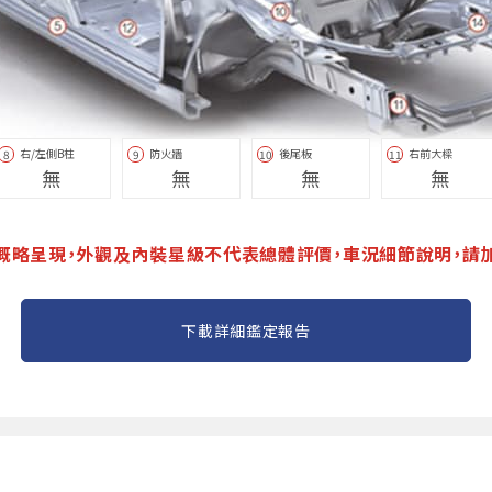
右/左側B柱
防火牆
後尾板
右前大樑
8
9
10
11
無
無
無
無
概略呈現，外觀及內裝星級不代表總體評價，車況細節說明，請
下載詳細鑑定報告