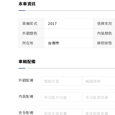
本車資訊
車輛年式
2017
領牌年月
外觀顏色
內裝顏色
所在地
台南市
牌照狀態
車輛配備
外觀配備
電動天窗
輪圈規格
內裝配備
多功能方向盤
多功能資訊幕
安全配備
前座正面氣囊
後座側面氣囊