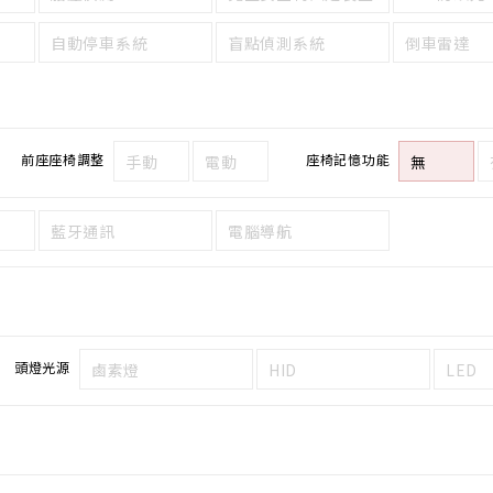
自動停車系統
盲點偵測系統
倒車雷達
前座座椅調整
座椅記憶功能
手動
電動
無
藍牙通訊
電腦導航
頭燈光源
鹵素燈
HID
LED