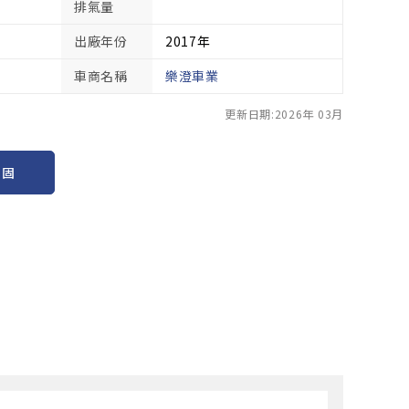
排氣量
出廠年份
2017年
車商名稱
樂澄車業
更新日期:2026年 03月
保固