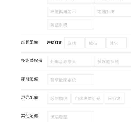
車道偏離警示
定速系統
防盜系統
座椅配備
座椅材質
皮椅
絨布
其它
多媒體配備
外部音源接入
多媒體系統
節能配備
引擎啟閉系統
燈光配備
感應頭燈
自適應遠近光
日行燈
其他配備
渦輪增壓