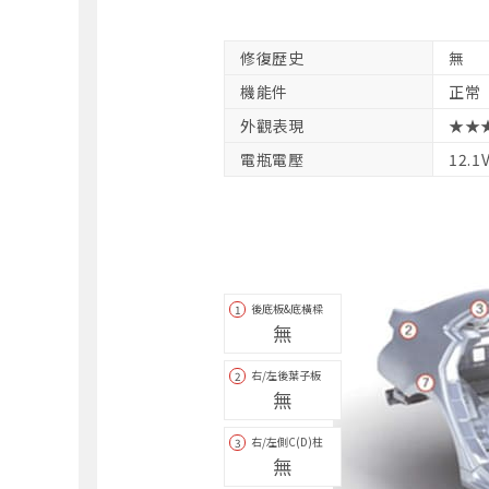
修復歴史
無
機能件
正常
外觀表現
★★
電瓶電壓
12.1
後底板&底橫樑
1
無
右/左後葉子板
2
無
右/左側C(D)柱
3
無