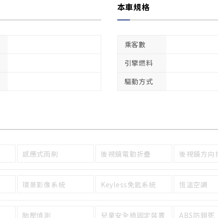
本車規格
乘客數
引擎燃料
驅動方式
感應式雨刷
後視鏡電動折疊
後視鏡方向
環景影像系統
Keyless免匙系統
恆溫空調
胎壓偵測
兒童安全椅固定裝置
ABS防鎖死