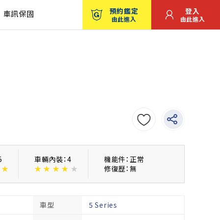
預約鑑定
登入
車訊保固
由此進入
由此進入
5
車輛內裝：4
機能件：正常
★
★
★
★
★
★
修復歴：無
車型
5 Series