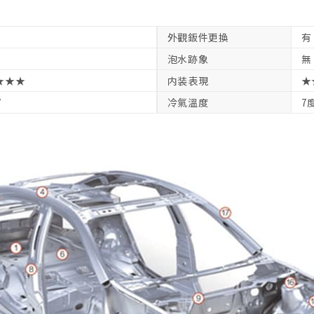
外觀鈑件更換
有
泡水跡象
無
★★★
内装表現
★
V
冷氣溫度
7