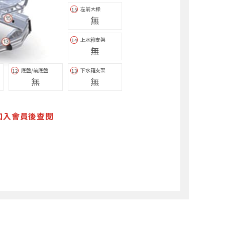
左前大樑
15
無
上水箱支架
14
無
底盤/前底盤
下水箱支架
12
13
無
無
加入會員後查閱