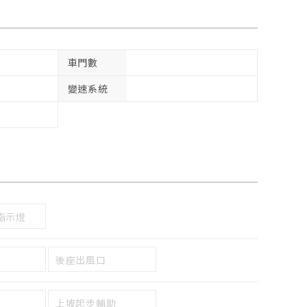
車門數
變速系統
指示燈
後座出風口
上坡起步輔助