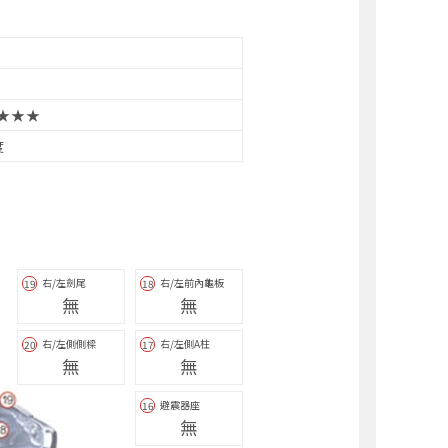
★★★
度
右/左劍尾
右/左前內龜板
19
18
無
無
右/左側側樑
右/左側A柱
20
17
無
無
避震器座
16
無