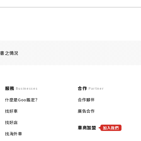
證書之情況
服務
合作
Businesses
Partner
什麼是Goo鑑定？
合作夥伴
找好車
廣告合作
找好店
車商加盟
加入我們
找海外車