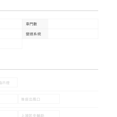
車門數
變速系統
指示燈
後座出風口
上坡起步輔助