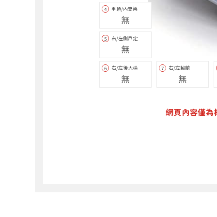
車頂/內支架
4
無
右/左側戶定
5
無
右/左後大樑
右/左輪艙
6
7
無
無
網頁內容僅為