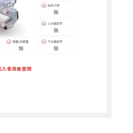
左前大樑
15
無
上水箱支架
14
無
底盤/前底盤
下水箱支架
12
13
無
無
加入會員後查閱