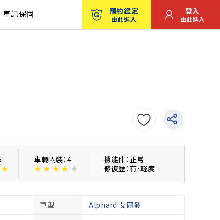
預約鑑定
登入
車訊保固
由此進入
由此進入
5
車輛內裝：4
機能件：正常
★
★
★
★
★
★
修復歴：有・軽度
車型
Alphard 艾爾發