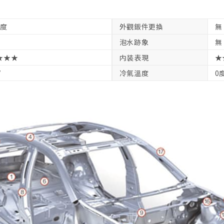
軽度
外觀鈑件更換
無
泡水跡象
無
★★★
内装表現
★
V
冷氣溫度
0