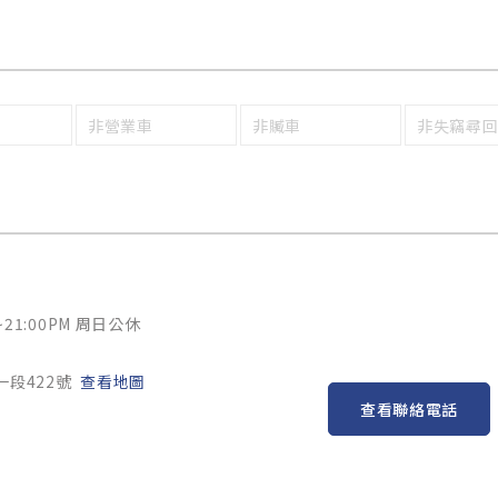
非營業車
非贓車
非失竊尋
~21:00PM 周日公休
一段422號
查看地圖
查看聯絡電話