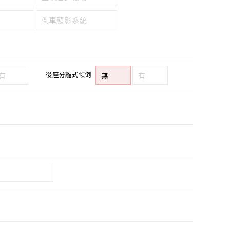
倒車顯影系統
後座分離式傾倒
有
無
有