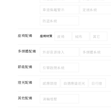
車道偏離警示
定速系統
防盜系統
座椅配備
座椅材質
皮椅
絨布
其它
多媒體配備
外部音源接入
多媒體系統
節能配備
引擎啟閉系統
燈光配備
感應頭燈
自適應遠近光
日行燈
其他配備
渦輪增壓