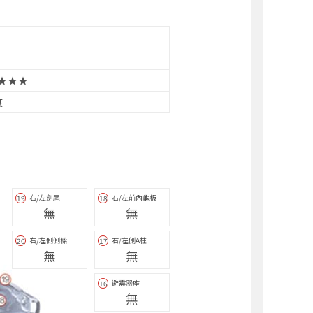
★★★
度
右/左劍尾
右/左前內龜板
19
18
無
無
右/左側側樑
右/左側A柱
20
17
無
無
避震器座
16
無