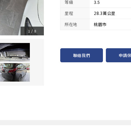
等級
3.5
里程
28.3萬公里
所在地
桃園市
1
/
8
申請
聯絡我們