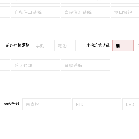
自動停車系統
盲點偵測系統
倒車雷達
前座座椅調整
座椅記憶功能
手動
電動
無
藍牙通訊
電腦導航
頭燈光源
鹵素燈
HID
LED