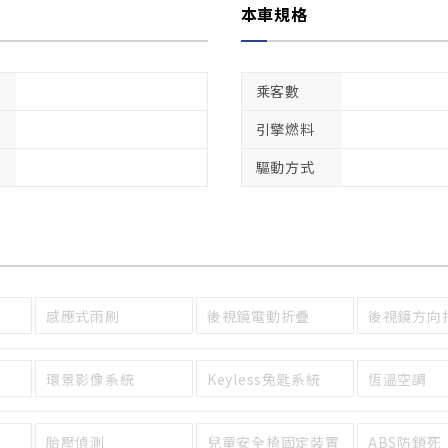
本車規格
乘客數
引擎燃料
驅動方式
感應式雨刷
後視鏡電動折疊
後視鏡方向
環景影像系統
Keyless免匙系統
恆溫空調
胎壓偵測
兒童安全椅固定裝置
ABS防鎖死