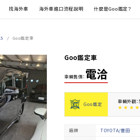
找海外車
海外車進口流程說明
什麼是Goo鑑定？
.5
Goo鑑定車
Goo鑑定車
電洽
車輛售價：
車輛外觀：
Goo鑑定
★
★
★
★
廠牌
TOYOTA/豐田