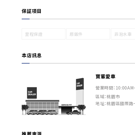
保証項目
里程保證
原鈑件
非泡水車
本店訊息
寶輩愛車
營業時間：10:00AM
區域：桃園市
地址：桃園區國際路
推薦車源