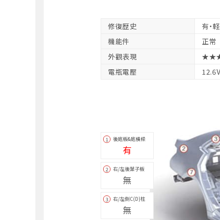
修復歴史
有・
機能件
正常
外觀表現
★★
電瓶電壓
12.6
後底板&底橫樑
1
有
右/左後葉子板
2
無
右/左側C(D)柱
3
無