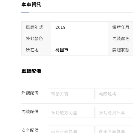
本車資訊
車輛年式
2019
領牌年月
外觀顏色
內裝顏色
所在地
桃園市
牌照狀態
車輛配備
外觀配備
電動天窗
輪圈規格
內裝配備
多功能方向盤
多功能資訊幕
安全配備
前座正面氣囊
後座側面氣囊