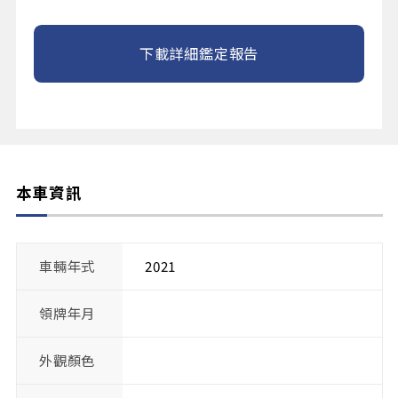
下載詳細鑑定報告
本車資訊
車輛年式
2021
領牌年月
外觀顏色