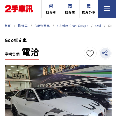
找好車
找好店
找海外車
首頁
找好車
BMW/寶馬
4 Series Gran Coupe
440i
Go
Goo鑑定車
電洽
車輛售價：