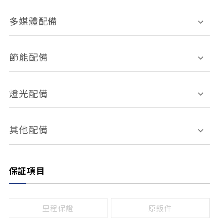
胎壓偵測
兒童安全椅固定裝置
座椅材質
多媒體配備
ABS防鎖死
上坡起步輔助
皮椅
絨布
車道偏離警示
定速系統
其它
外部音源接入
多媒體系統
節能配備
自動停車系統
盲點偵測系統
前座座椅調整
藍牙通訊
電腦導航
引擎啟閉系統
燈光配備
手動
電動
倒車雷達
倒車顯影系統
防盜系統
座椅記憶功能
感應頭燈
自適應遠近光
其他配備
無
有
日行燈
渦輪增壓
後座分離式傾倒
保証項目
頭燈光源
無
有
鹵素燈
HID
里程保證
原鈑件
LED