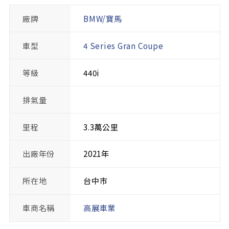
廠牌
BMW/寶馬
車型
4 Series Gran Coupe
等級
440i
排氣量
里程
3.3萬公里
出廠年份
2021年
所在地
台中市
車商名稱
高展車業