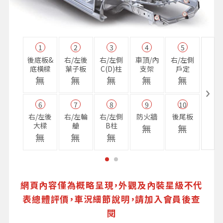
1
2
3
4
5
11
後底板&
右/左後
右/左側
車頂/內
右/左側
右前
底橫樑
葉子板
C(D)柱
支架
戶定
樑
無
無
無
無
無
無
6
7
8
9
10
16
右/左後
右/左輪
右/左側
防火牆
後尾板
避震
大樑
艙
B柱
座
無
無
無
無
無
無
網頁內容僅為概略呈現，外觀及內裝星級不代
表總體評價，車況細節說明，請加入會員後查
閱