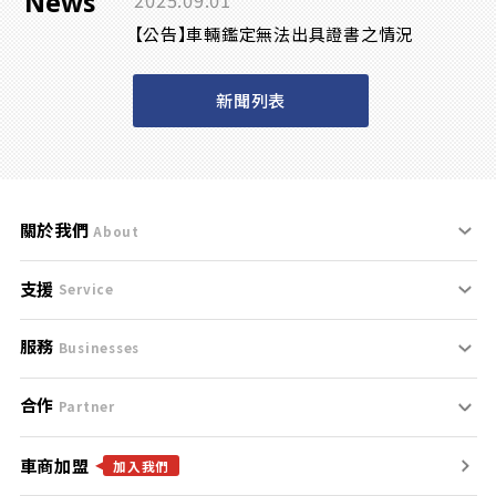
News
2025.09.01
【公告】車輛鑑定無法出具證書之情況
新聞列表
關於我們
About
支援
刊登規範
Service
服務
支援中心
服務條款
Businesses
合作
什麼是Goo鑑定？
聯絡我們
免責聲明
Partner
車商加盟
合作夥伴
找好車
隱私權政策
加入我們