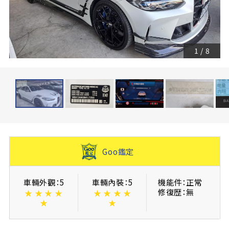
1
/
8
Goo鑑定
車輛外觀：5
車輛內裝：5
機能件：正常
修復歴：無
★
★
★
★
★
★
★
★
★
★