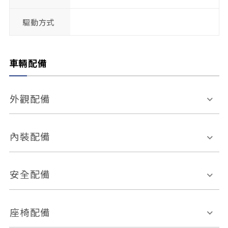
驅動方式
車輛配備
外觀配備
電動天窗
輪圈規格
內裝配備
感應式雨刷
後視鏡電動折疊
多功能方向盤
多功能資訊幕
安全配備
後視鏡方向指示燈
環景影像系統
Keyless免匙系統
前座正面氣囊
後座側面氣囊
座椅配備
恆溫空調
後座出風口