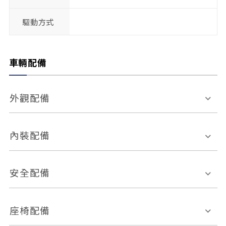
驅動方式
車輛配備
外觀配備
電動天窗
輪圈規格
內裝配備
感應式雨刷
後視鏡電動折疊
多功能方向盤
多功能資訊幕
安全配備
後視鏡方向指示燈
環景影像系統
Keyless免匙系統
前座正面氣囊
後座側面氣囊
座椅配備
恆溫空調
後座出風口