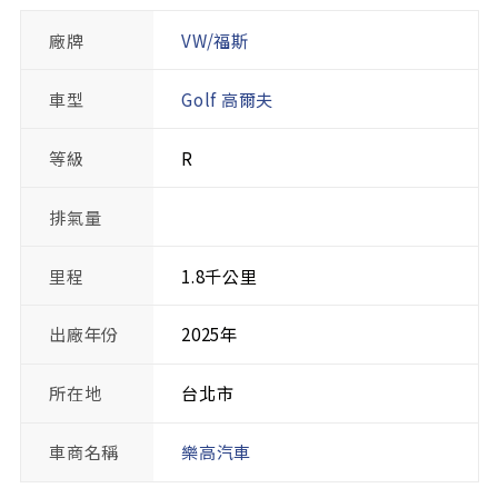
廠牌
VW/福斯
車型
Golf 高爾夫
等級
R
排氣量
里程
1.8千公里
出廠年份
2025年
所在地
台北市
車商名稱
樂高汽車