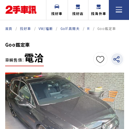
找好車
找好店
找海外車
首頁
找好車
VW/福斯
Golf 高爾夫
R
Goo鑑定車
Goo鑑定車
電洽
車輛售價：