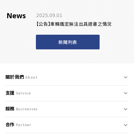
News
2025.09.01
【公告】車輛鑑定無法出具證書之情況
新聞列表
關於我們
About
支援
刊登規範
Service
服務
支援中心
服務條款
Businesses
合作
什麼是Goo鑑定？
聯絡我們
免責聲明
Partner