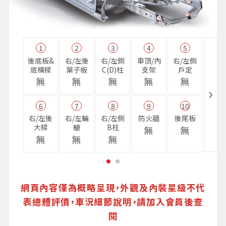
1
2
3
4
5
11
後底板&
右/左後
右/左側
車頂/內
右/左側
右前
底橫樑
葉子板
C(D)柱
支架
戶定
樑
無
無
無
無
無
無
6
7
8
9
10
16
右/左後
右/左輪
右/左側
防火牆
後尾板
避震
大樑
艙
B柱
座
無
無
無
無
無
無
網頁內容僅為概略呈現，外觀及內裝星級不代
表總體評價，車況細節說明，請加入會員後查
閱