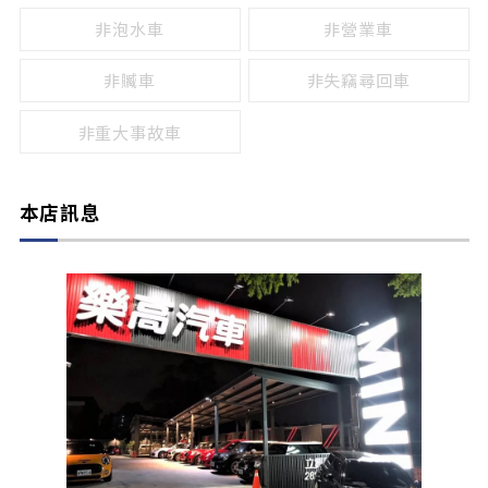
非泡水車
非營業車
非贓車
非失竊尋回車
非重大事故車
本店訊息