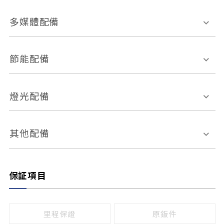
胎壓偵測
兒童安全椅固定裝置
座椅材質
多媒體配備
ABS防鎖死
上坡起步輔助
皮椅
絨布
車道偏離警示
定速系統
其它
外部音源接入
多媒體系統
節能配備
自動停車系統
盲點偵測系統
前座座椅調整
藍牙通訊
電腦導航
引擎啟閉系統
燈光配備
手動
電動
倒車雷達
倒車顯影系統
防盜系統
座椅記憶功能
感應頭燈
自適應遠近光
其他配備
無
有
日行燈
渦輪增壓
後座分離式傾倒
保証項目
頭燈光源
無
有
鹵素燈
HID
里程保證
原鈑件
LED