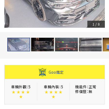
1
/
8
Goo鑑定
車輛外觀：5
車輛內裝：5
機能件：正常
修復歴：無
★
★
★
★
★
★
★
★
★
★