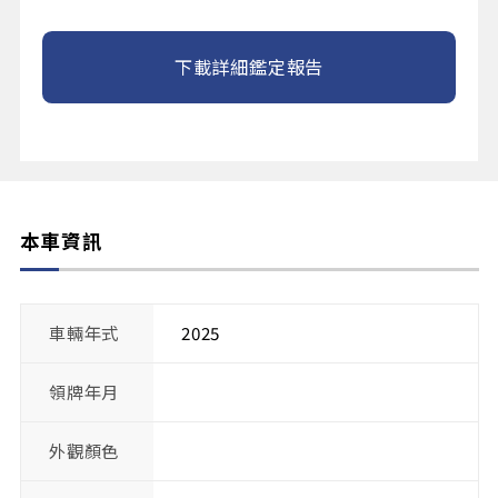
下載詳細鑑定報告
本車資訊
車輛年式
2025
領牌年月
外觀顏色