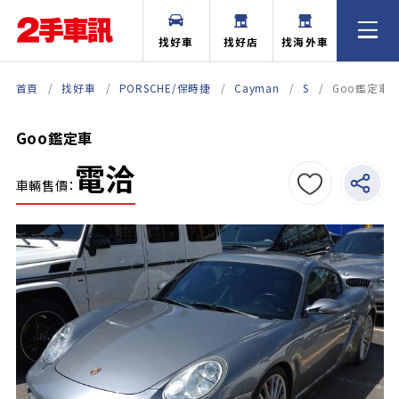
找好車
找好店
找海外車
首頁
找好車
PORSCHE/保時捷
Cayman
S
Goo鑑定車
Goo鑑定車
電洽
車輛售價：