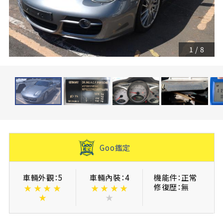
1
/
8
Goo鑑定
車輛外觀：5
車輛內裝：4
機能件：正常
修復歴：無
★
★
★
★
★
★
★
★
★
★