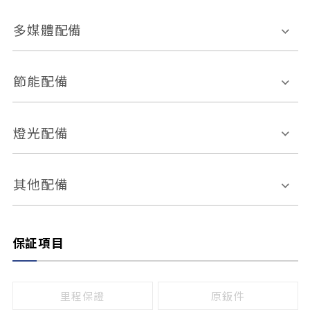
胎壓偵測
兒童安全椅固定裝置
座椅材質
多媒體配備
ABS防鎖死
上坡起步輔助
皮椅
絨布
車道偏離警示
定速系統
其它
外部音源接入
多媒體系統
節能配備
自動停車系統
盲點偵測系統
前座座椅調整
藍牙通訊
電腦導航
引擎啟閉系統
燈光配備
手動
電動
倒車雷達
倒車顯影系統
防盜系統
座椅記憶功能
感應頭燈
自適應遠近光
其他配備
無
有
日行燈
渦輪增壓
後座分離式傾倒
保証項目
頭燈光源
無
有
鹵素燈
HID
里程保證
原鈑件
LED