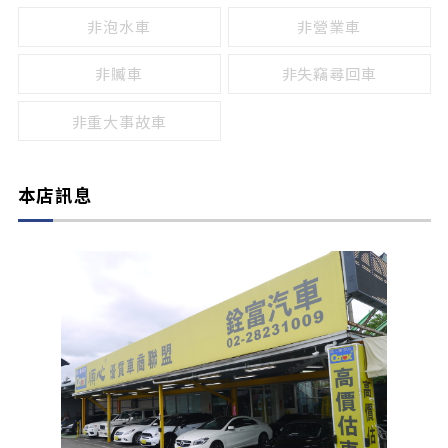
非泡水車
非營業車
非贓車
非失竊尋回車
非重大事故車
本店訊息