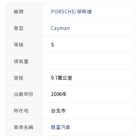
廠牌
PORSCHE/保時捷
車型
Cayman
等級
S
排氣量
里程
9.7萬公里
出廠年份
2006年
所在地
台北市
車商名稱
銓富汽車