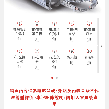
1
2
3
4
5
11
後底板&
右/左後
右/左側
車頂/內
右/左側
右前
底橫樑
葉子板
C(D)柱
支架
戶定
樑
無
無
無
無
無
無
6
7
8
9
10
16
右/左後
右/左輪
右/左側
防火牆
後尾板
避震
大樑
艙
B柱
座
無
無
無
無
無
無
網頁內容僅為概略呈現，外觀及內裝星級不代
表總體評價，車況細節說明，請加入會員後查
閱