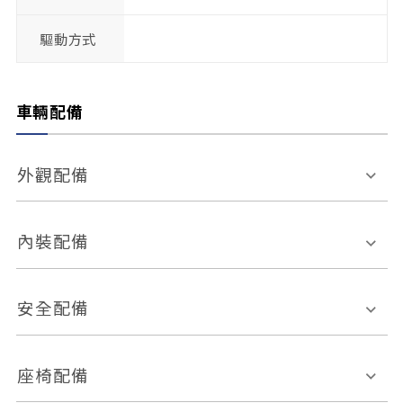
驅動方式
車輛配備
外觀配備
電動天窗
輪圈規格
內裝配備
感應式雨刷
後視鏡電動折疊
多功能方向盤
多功能資訊幕
安全配備
後視鏡方向指示燈
環景影像系統
Keyless免匙系統
前座正面氣囊
後座側面氣囊
座椅配備
恆溫空調
後座出風口