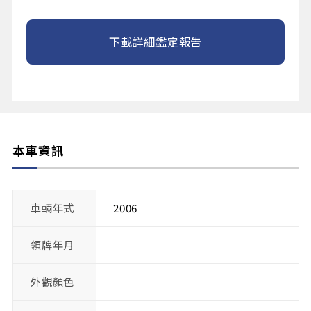
下載詳細鑑定報告
本車資訊
車輛年式
2006
領牌年月
外觀顏色