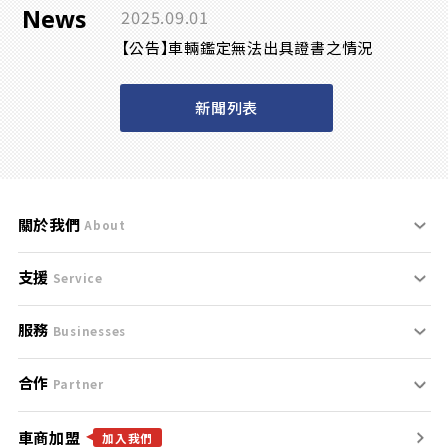
News
2025.09.01
【公告】車輛鑑定無法出具證書之情況
新聞列表
關於我們
About
支援
刊登規範
Service
服務
支援中心
服務條款
Businesses
合作
什麼是Goo鑑定？
聯絡我們
免責聲明
Partner
車商加盟
合作夥伴
找好車
隱私權政策
加入我們