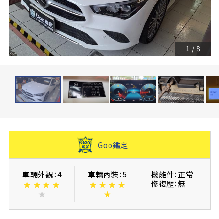
1
/
8
Goo鑑定
車輛外觀：4
車輛內裝：5
機能件：正常
修復歴：無
★
★
★
★
★
★
★
★
★
★