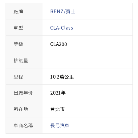
廠牌
BENZ/賓士
車型
CLA-Class
等級
CLA200
排氣量
里程
10.2萬公里
出廠年份
2021年
所在地
台北市
車商名稱
長弓汽車