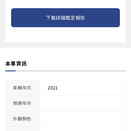
下載詳細鑑定報告
本車資訊
車輛年式
2021
領牌年月
外觀顏色