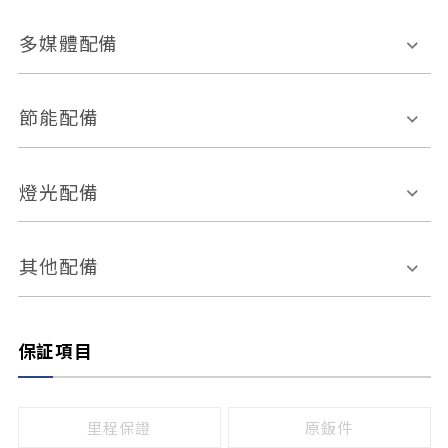
胎壓偵測
兒童安全椅固定裝置
座椅材質
多媒體配備
ABS防鎖死
上坡起步輔助
皮椅
絨布
車道偏離警示
定速系統
其它
外部音源接入
多媒體系統
節能配備
自動停車系統
盲點偵測系統
前座座椅調整
藍牙通訊
電腦導航
引擎啟閉系統
燈光配備
手動
電動
倒車雷達
倒車顯影系統
防盜系統
座椅記憶功能
感應頭燈
自適應遠近光
其他配備
無
有
日行燈
渦輪增壓
後座分離式傾倒
保証項目
頭燈光源
無
有
鹵素燈
HID
里程保證
原鈑件
LED