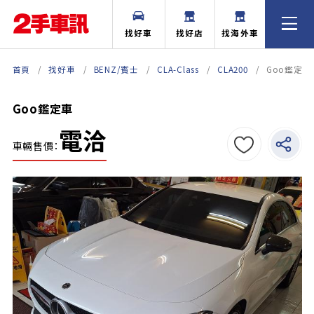
找好車
找好店
找海外車
首頁
找好車
BENZ/賓士
CLA-Class
CLA200
Goo鑑定車
Goo鑑定車
電洽
車輛售價：