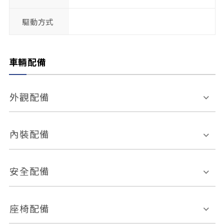
驅動方式
車輛配備
外觀配備
電動天窗
輪圈規格
內裝配備
感應式雨刷
後視鏡電動折疊
多功能方向盤
多功能資訊幕
安全配備
後視鏡方向指示燈
環景影像系統
Keyless免匙系統
前座正面氣囊
後座側面氣囊
座椅配備
恆溫空調
後座出風口