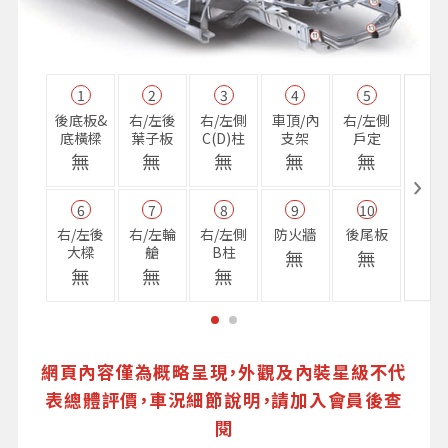
1
2
3
4
5
11
後底板&
右/左後
右/左側
車頂/內
右/左側
右前
底橫樑
葉子板
C(D)柱
支架
戶定
樑
無
無
無
無
無
無
6
7
8
9
10
16
右/左後
右/左輪
右/左側
防火牆
後尾板
避震
大樑
艙
B柱
座
無
無
無
無
無
無
網頁內容僅為概略呈現，外觀及內裝星級不代
表總體評價，車況細節說明，請加入會員後查
閱