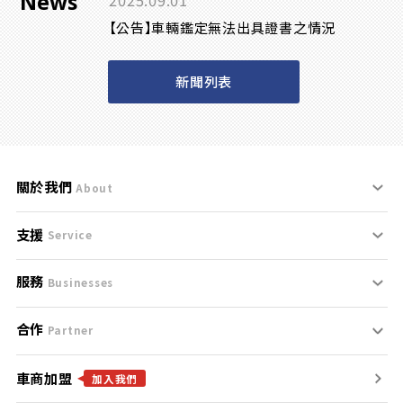
News
2025.09.01
【公告】車輛鑑定無法出具證書之情況
新聞列表
關於我們
About
支援
刊登規範
Service
服務
支援中心
服務條款
Businesses
合作
什麼是Goo鑑定？
聯絡我們
免責聲明
Partner
車商加盟
合作夥伴
找好車
隱私權政策
加入我們