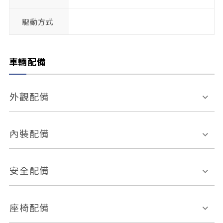
驅動方式
車輛配備
外觀配備
電動天窗
輪圈規格
內裝配備
感應式雨刷
後視鏡電動折疊
多功能方向盤
多功能資訊幕
安全配備
後視鏡方向指示燈
環景影像系統
Keyless免匙系統
前座正面氣囊
後座側面氣囊
座椅配備
恆溫空調
後座出風口