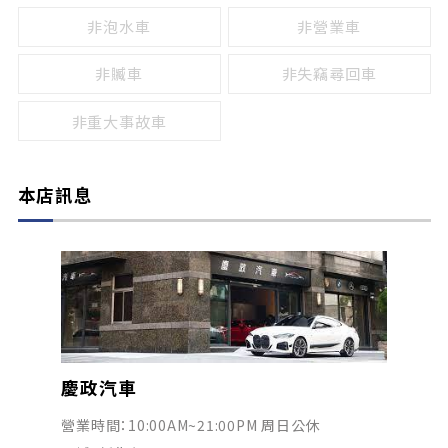
非泡水車
非營業車
非贓車
非失竊尋回車
非重大事故車
本店訊息
慶政汽車
營業時間：10:00AM~21:00PM 周日公休