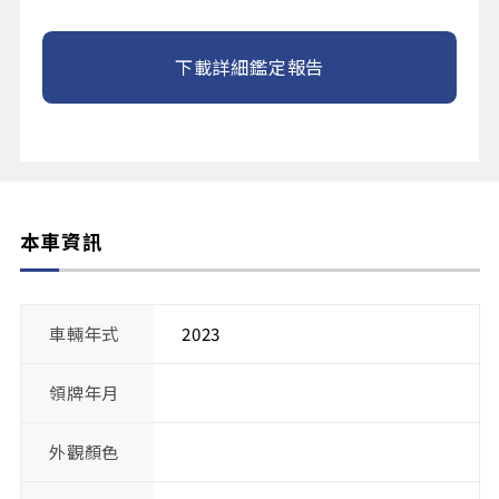
下載詳細鑑定報告
本車資訊
車輛年式
2023
領牌年月
外觀顏色