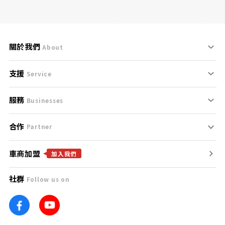
關於我們
About
支援
刊登規範
Service
服務
支援中心
服務條款
Businesses
合作
什麼是Goo鑑定？
聯絡我們
免責聲明
Partner
車商加盟
合作夥伴
找好車
隱私權政策
加入我們
社群
Follow us on
廣告合作
找好店
團隊
找海外車
車訊網