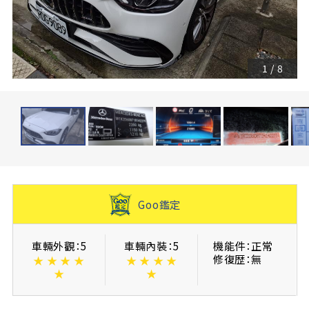
1
/
8
Goo鑑定
車輛外觀：5
車輛內裝：5
機能件：正常
修復歴：無
★
★
★
★
★
★
★
★
★
★