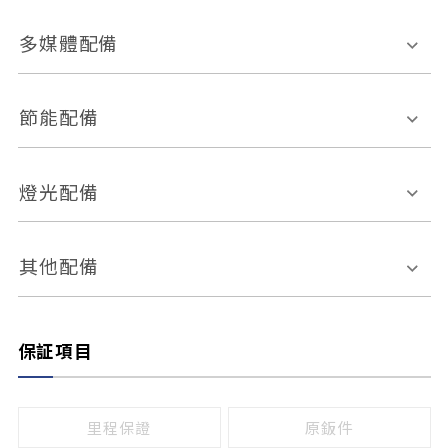
胎壓偵測
兒童安全椅固定裝置
座椅材質
多媒體配備
ABS防鎖死
上坡起步輔助
皮椅
絨布
車道偏離警示
定速系統
其它
外部音源接入
多媒體系統
節能配備
自動停車系統
盲點偵測系統
前座座椅調整
藍牙通訊
電腦導航
引擎啟閉系統
燈光配備
手動
電動
倒車雷達
倒車顯影系統
防盜系統
座椅記憶功能
感應頭燈
自適應遠近光
其他配備
無
有
日行燈
渦輪增壓
後座分離式傾倒
保証項目
頭燈光源
無
有
鹵素燈
HID
里程保證
原鈑件
LED