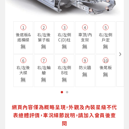
1
2
3
4
5
11
後底板&
右/左後
右/左側
車頂/內
右/左側
右前
底橫樑
葉子板
C(D)柱
支架
戶定
樑
無
無
無
無
無
無
6
7
8
9
10
16
右/左後
右/左輪
右/左側
防火牆
後尾板
避震
大樑
艙
B柱
座
無
無
無
無
無
無
網頁內容僅為概略呈現，外觀及內裝星級不代
表總體評價，車況細節說明，請加入會員後查
閱