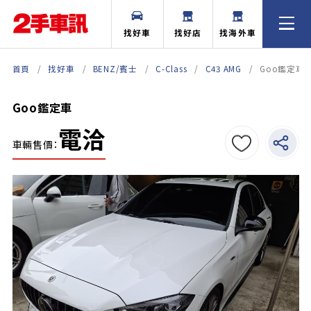
找好車
找好店
找海外車
首頁
找好車
BENZ/賓士
C-Class
C43 AMG
Goo鑑定車
Goo鑑定車
電洽
車輛售價：