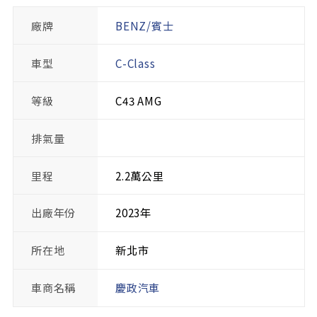
廠牌
BENZ/賓士
車型
C-Class
等級
C43 AMG
排氣量
里程
2.2萬公里
出廠年份
2023年
所在地
新北市
車商名稱
慶政汽車