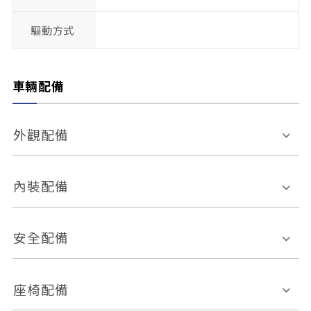
驅動方式
車輛配備
外觀配備
電動天窗
輪圈規格
內裝配備
感應式雨刷
後視鏡電動折疊
多功能方向盤
多功能資訊幕
安全配備
後視鏡方向指示燈
環景影像系統
Keyless免匙系統
前座正面氣囊
後座側面氣囊
座椅配備
恆溫空調
後座出風口