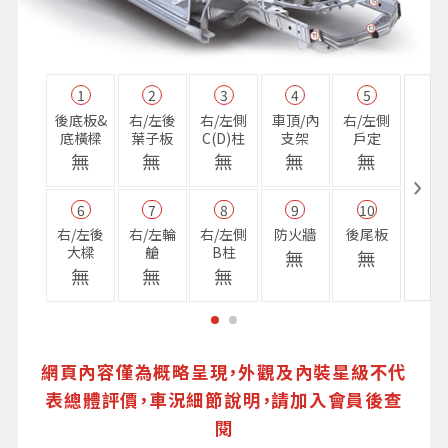
1
2
3
4
5
11
後底板&
右/左後
右/左側
車頂/內
右/左側
右前
底橫樑
葉子板
C(D)柱
支架
戶定
樑
無
無
無
無
無
無
6
7
8
9
10
16
右/左後
右/左輪
右/左側
防火牆
後尾板
避震
大樑
艙
B柱
座
無
無
無
無
無
無
網頁內容僅為概略呈現，外觀及內裝星級不代
表總體評價，車況細節說明，請加入會員後查
閱