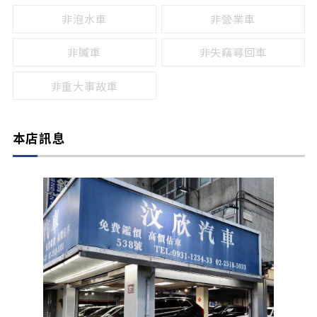
非泡水車
非營業車
非贓車
非失竊尋回車
非重大事故車
本店訊息