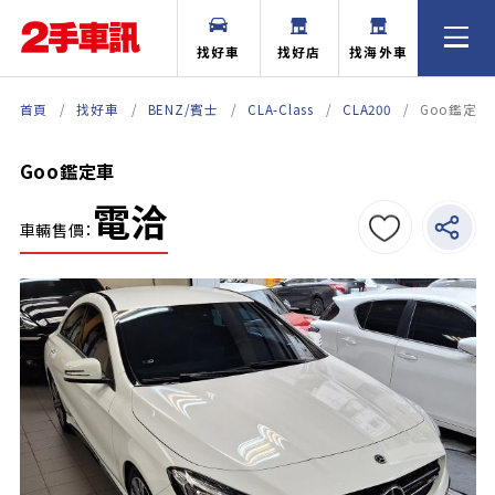
找好車
找好店
找海外車
首頁
找好車
BENZ/賓士
CLA-Class
CLA200
Goo鑑定車
Goo鑑定車
電洽
車輛售價：