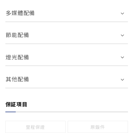
胎壓偵測
兒童安全椅固定裝置
座椅材質
多媒體配備
ABS防鎖死
上坡起步輔助
皮椅
絨布
車道偏離警示
定速系統
其它
外部音源接入
多媒體系統
節能配備
自動停車系統
盲點偵測系統
前座座椅調整
藍牙通訊
電腦導航
引擎啟閉系統
燈光配備
手動
電動
倒車雷達
倒車顯影系統
防盜系統
座椅記憶功能
感應頭燈
自適應遠近光
其他配備
無
有
日行燈
渦輪增壓
後座分離式傾倒
保証項目
頭燈光源
無
有
鹵素燈
HID
里程保證
原鈑件
LED