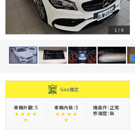
1
/
8
Goo鑑定
車輛外觀：5
車輛內裝：5
機能件：正常
修復歴：無
★
★
★
★
★
★
★
★
★
★