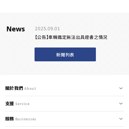
News
2025.09.01
【公告】車輛鑑定無法出具證書之情況
新聞列表
關於我們
About
支援
刊登規範
Service
服務
支援中心
服務條款
Businesses