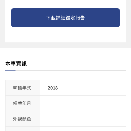
下載詳細鑑定報告
本車資訊
車輛年式
2018
領牌年月
外觀顏色