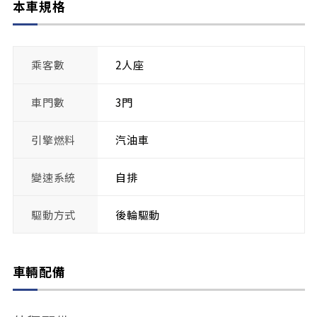
本車規格
乘客數
2人座
車門數
3門
引擎燃料
汽油車
變速系統
自排
驅動方式
後輪驅動
車輛配備