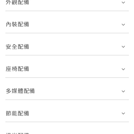
外觀配備
電動天窗
輪圈規格
內裝配備
感應式雨刷
後視鏡電動折疊
多功能方向盤
多功能資訊幕
安全配備
後視鏡方向指示燈
環景影像系統
Keyless免匙系統
前座正面氣囊
後座側面氣囊
座椅配備
恆溫空調
後座出風口
胎壓偵測
兒童安全椅固定裝置
座椅材質
多媒體配備
ABS防鎖死
上坡起步輔助
皮椅
絨布
車道偏離警示
定速系統
其它
外部音源接入
多媒體系統
節能配備
自動停車系統
盲點偵測系統
前座座椅調整
藍牙通訊
電腦導航
引擎啟閉系統