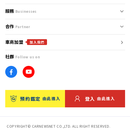
服務
支援中心
服務條款
Businesses
合作
什麼是Goo鑑定？
聯絡我們
免責聲明
Partner
車商加盟
合作夥伴
找好車
隱私權政策
加入我們
社群
Follow us on
廣告合作
找好店
團隊
找海外車
車訊網
消費者評價
台灣優良中古車商大獎
預約鑑定
登入
由此進入
由此進入
保固
收費服務
COPYRIGHT© CARNEWSNET CO.,LTD. ALL RIGHT RESERVED.