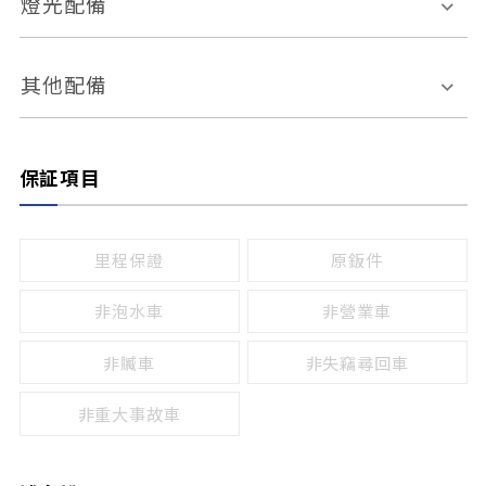
燈光配備
手動
電動
倒車雷達
倒車顯影系統
防盜系統
座椅記憶功能
感應頭燈
自適應遠近光
其他配備
無
有
日行燈
渦輪增壓
後座分離式傾倒
保証項目
頭燈光源
無
有
鹵素燈
HID
里程保證
原鈑件
LED
非泡水車
非營業車
非贓車
非失竊尋回車
非重大事故車