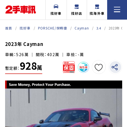
找好車
找好店
找海外車
首頁
找好車
PORSCHE/保時捷
Cayman
3.4
2023年 Ca
2023年 Cayman
車輛：526萬 ｜ 關稅：402萬 ｜ 車檢：-萬
928
萬
暫定額：