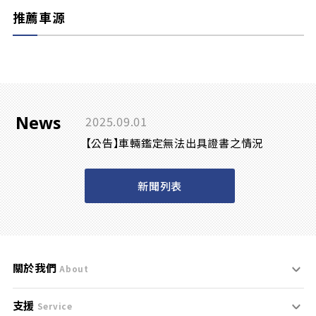
推薦車源
News
2025.09.01
【公告】車輛鑑定無法出具證書之情況
新聞列表
關於我們
About
支援
刊登規範
Service