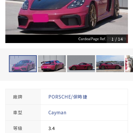
1
/
14
廠牌
PORSCHE/保時捷
車型
Cayman
等級
3.4