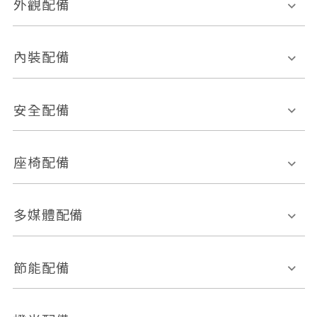
外觀配備
電動天窗
輪圈規格
內裝配備
感應式雨刷
後視鏡電動折疊
多功能方向盤
多功能資訊幕
安全配備
後視鏡方向指示燈
環景影像系統
Keyless免匙系統
前座正面氣囊
後座側面氣囊
座椅配備
恆溫空調
後座出風口
胎壓偵測
兒童安全椅固定裝置
座椅材質
多媒體配備
ABS防鎖死
上坡起步輔助
皮椅
絨布
車道偏離警示
定速系統
其它
外部音源接入
多媒體系統
節能配備
自動停車系統
盲點偵測系統
前座座椅調整
藍牙通訊
電腦導航
引擎啟閉系統