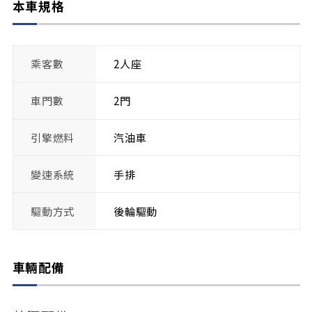
本車規格
乘客數
2人座
車門數
2門
引擎燃料
汽油車
變速系統
手排
驅動方式
後輪驅動
車輛配備