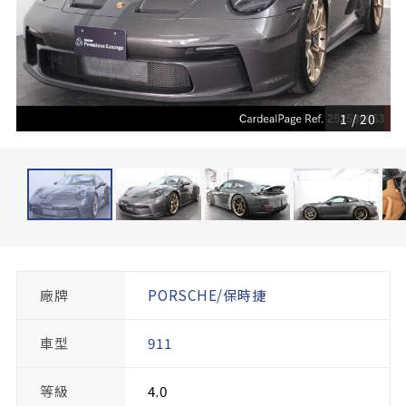
1
/
20
廠牌
PORSCHE/保時捷
車型
911
等級
4.0