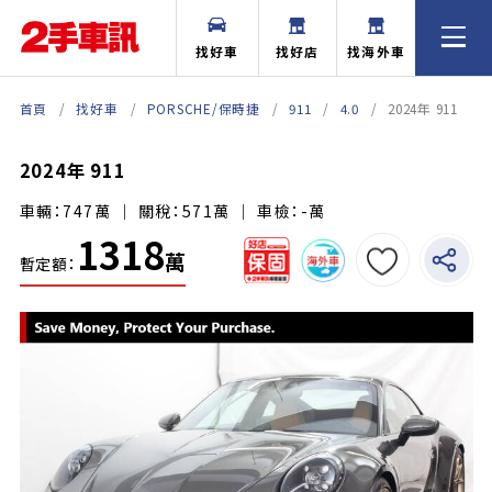
找好車
找好店
找海外車
首頁
找好車
PORSCHE/保時捷
911
4.0
2024年 911
2024年 911
車輛：747萬 ｜ 關稅：571萬 ｜ 車檢：-萬
1318
萬
暫定額：