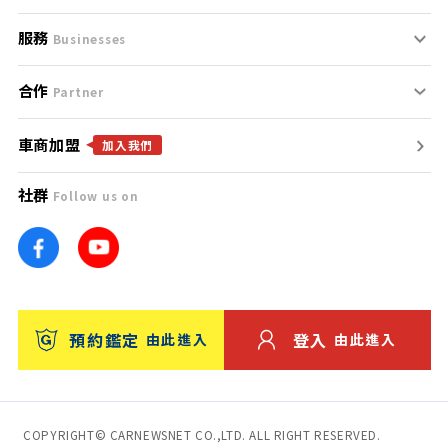
服務
支援中心
服務條款
Businesses
合作
什麼是Goo鑑定？
聯絡我們
免責聲明
Partner
車商加盟
合作夥伴
找好車
隱私權政策
加入我們
社群
Follow us on
廣告合作
找好店
團隊
找海外車
車訊網
消費者評價
台灣優良中古車商大獎
預約鑑定
登入
由此進入
由此進入
保固
收費服務
COPYRIGHT© CARNEWSNET CO.,LTD. ALL RIGHT RESERVED.