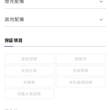
燈光配備
手動
電動
倒車雷達
倒車顯影系統
防盜系統
座椅記憶功能
感應頭燈
自適應遠近光
其他配備
無
有
日行燈
渦輪增壓
後座分離式傾倒
保証項目
頭燈光源
無
有
鹵素燈
HID
里程保證
原鈑件
LED
非泡水車
非營業車
非贓車
非失竊尋回車
非重大事故車