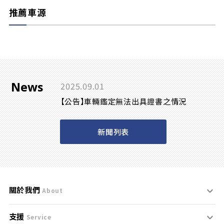
推薦車源
News
2025.09.01
【公告】車輛鑑定無法出具證書之情況
新聞列表
關於我們
About
支援
刊登規範
Service