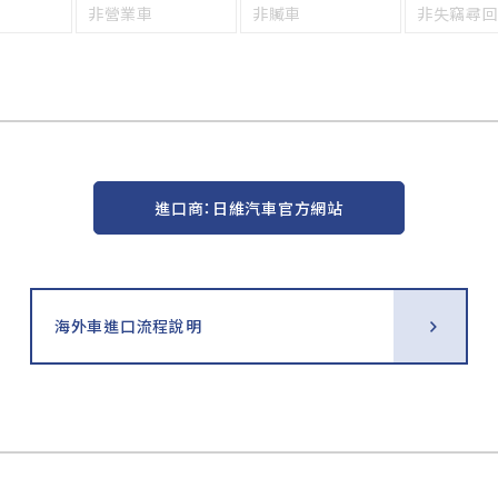
非營業車
非贓車
非失竊尋
進口商：日維汽車官方網站
海外車進口流程說明