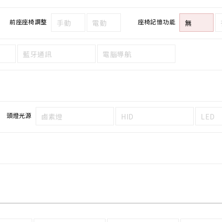
前座座椅調整
座椅記憶功能
手動
電動
無
藍牙通訊
電腦導航
頭燈光源
鹵素燈
HID
LED