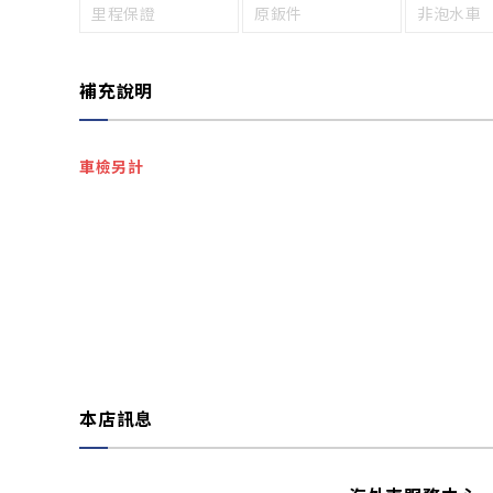
里程保證
原鈑件
非泡水車
補充說明
車檢另計
本店訊息