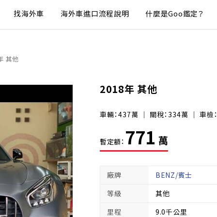
找海外車
海外車進口流程說明
什麼是Goo鑑定？
8年 其他
2018年 其他
車輛：437萬 ｜ 關稅：334萬 ｜ 車檢
771
萬
暫定額：
廠牌
BENZ/賓士
等級
其他
里程
9.0千公里