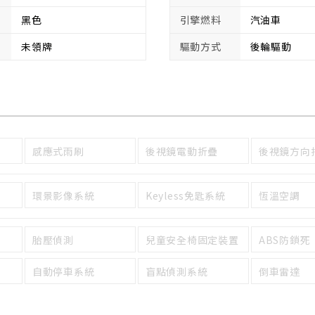
黑色
引擎燃料
汽油車
未領牌
驅動方式
後輪驅動
感應式雨刷
後視鏡電動折疊
後視鏡方向
環景影像系統
Keyless免匙系統
恆溫空調
胎壓偵測
兒童安全椅固定裝置
ABS防鎖死
自動停車系統
盲點偵測系統
倒車雷達