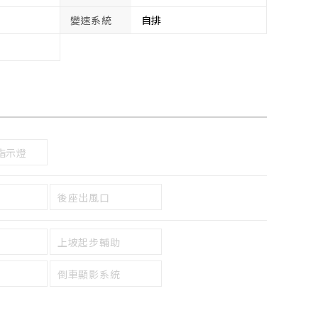
變速系統
自排
指示燈
後座出風口
上坡起步輔助
倒車顯影系統