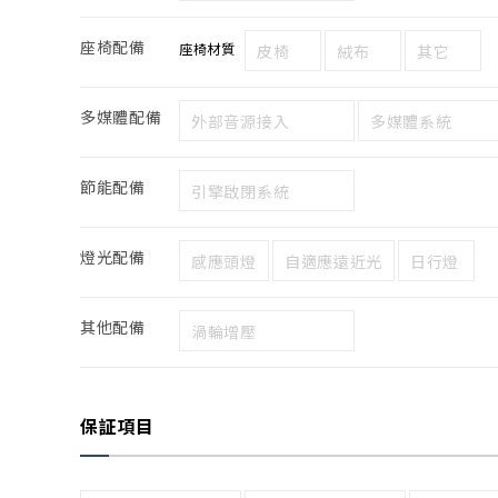
座椅配備
座椅材質
皮椅
絨布
其它
多媒體配備
外部音源接入
多媒體系統
節能配備
引擎啟閉系統
燈光配備
感應頭燈
自適應遠近光
日行燈
其他配備
渦輪增壓
保証項目