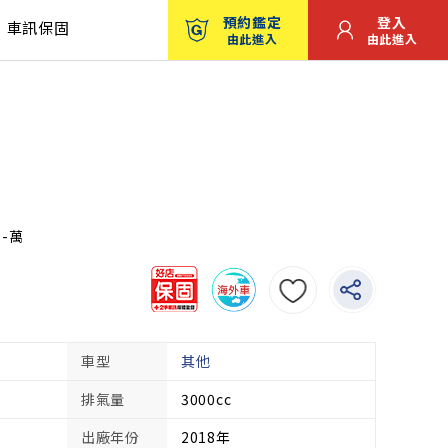
預約鑑定
登入
車訊保固
由此進入
由此進入
：-萬
車型
其他
排氣量
3000cc
出廠年份
2018年