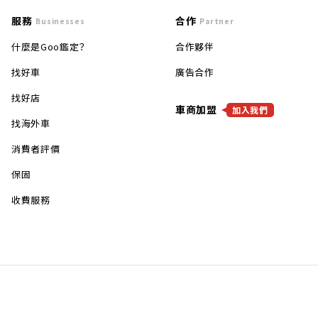
服務
合作
Businesses
Partner
什麼是Goo鑑定？
合作夥伴
找好車
廣告合作
找好店
車商加盟
加入我們
找海外車
消費者評價
保固
收費服務