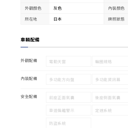
外觀顏色
灰色
內裝顏色
所在地
日本
牌照狀態
車輛配備
外觀配備
電動天窗
輪圈規格
內裝配備
多功能方向盤
多功能資訊幕
安全配備
前座正面氣囊
後座側面氣囊
車道偏離警示
定速系統
防盜系統