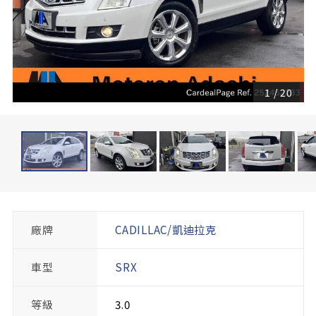
1
/
20
廠牌
CADILLAC/凱迪拉克
車型
SRX
等級
3.0