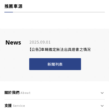
推薦車源
News
2025.09.01
【公告】車輛鑑定無法出具證書之情況
新聞列表
關於我們
About
支援
刊登規範
Service