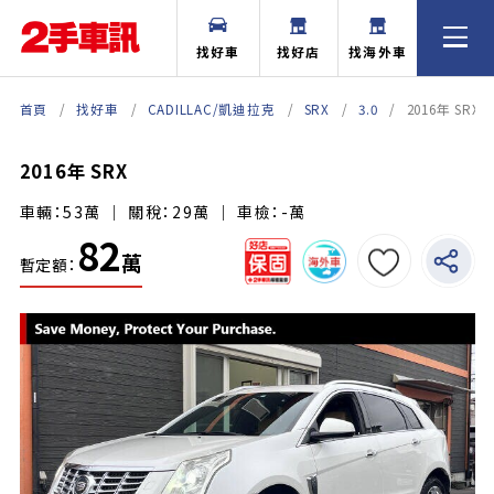
找好車
找好店
找海外車
首頁
找好車
CADILLAC/凱迪拉克
SRX
3.0
2016年 SRX
2016年 SRX
車輛：53萬 ｜ 關稅：29萬 ｜ 車檢：-萬
82
萬
暫定額：