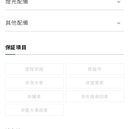
燈光配備
手動
電動
倒車雷達
倒車顯影系統
防盜系統
座椅記憶功能
感應頭燈
自適應遠近光
其他配備
無
有
日行燈
渦輪增壓
後座分離式傾倒
保証項目
頭燈光源
無
有
鹵素燈
HID
里程保證
原鈑件
LED
非泡水車
非營業車
非贓車
非失竊尋回車
非重大事故車