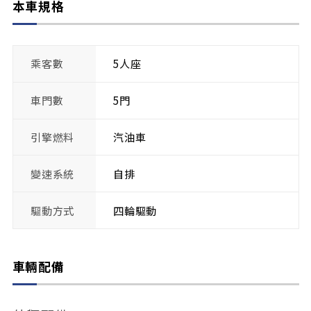
本車規格
乘客數
5人座
車門數
5門
引擎燃料
汽油車
變速系統
自排
驅動方式
四輪驅動
車輛配備