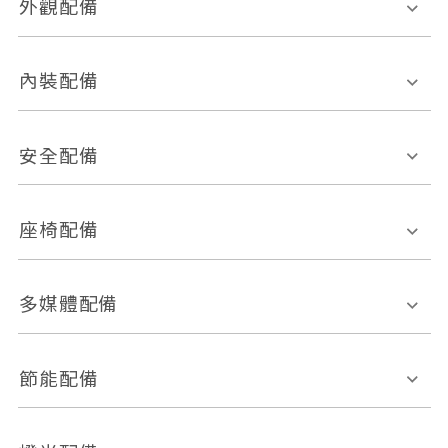
外觀配備
電動天窗
輪圈規格
內裝配備
感應式雨刷
後視鏡電動折疊
多功能方向盤
多功能資訊幕
安全配備
後視鏡方向指示燈
環景影像系統
Keyless免匙系統
前座正面氣囊
後座側面氣囊
座椅配備
恆溫空調
後座出風口
胎壓偵測
兒童安全椅固定裝置
座椅材質
多媒體配備
ABS防鎖死
上坡起步輔助
皮椅
絨布
車道偏離警示
定速系統
其它
外部音源接入
多媒體系統
節能配備
自動停車系統
盲點偵測系統
前座座椅調整
藍牙通訊
電腦導航
引擎啟閉系統