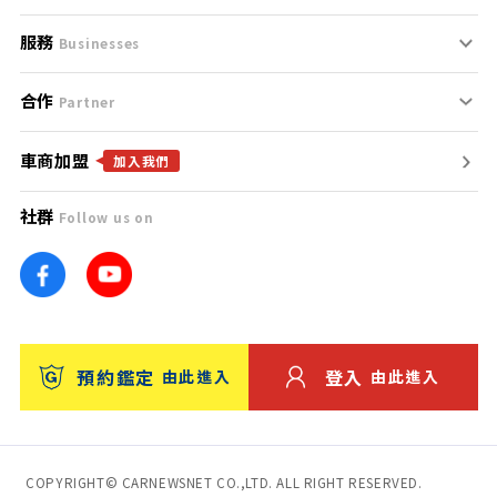
服務
支援中心
服務條款
Businesses
合作
什麼是Goo鑑定？
聯絡我們
免責聲明
Partner
車商加盟
合作夥伴
找好車
隱私權政策
加入我們
社群
Follow us on
廣告合作
找好店
團隊
找海外車
車訊網
消費者評價
台灣優良中古車商大獎
預約鑑定
登入
由此進入
由此進入
保固
收費服務
COPYRIGHT© CARNEWSNET CO.,LTD. ALL RIGHT RESERVED.