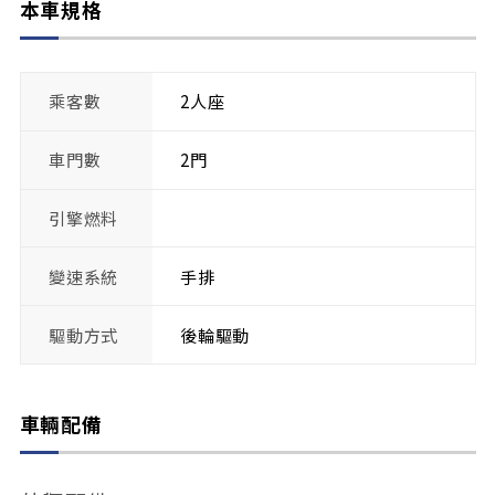
本車規格
乘客數
2人座
車門數
2門
引擎燃料
變速系統
手排
驅動方式
後輪驅動
車輛配備