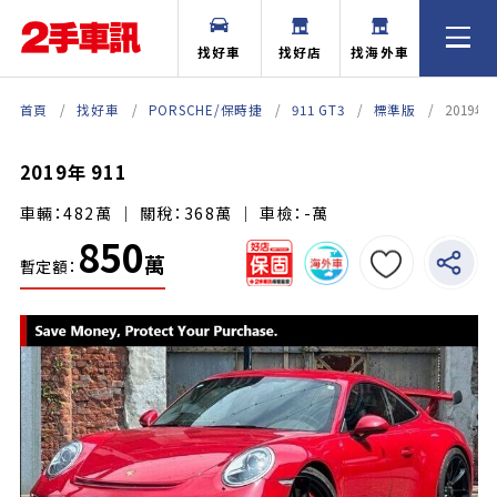
找好車
找好店
找海外車
首頁
找好車
PORSCHE/保時捷
911 GT3
標準版
2019年 
2019年 911
車輛：482萬 ｜ 關稅：368萬 ｜ 車檢：-萬
850
萬
暫定額：