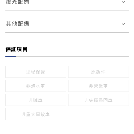
燈光配備
手動
電動
倒車雷達
倒車顯影系統
防盜系統
座椅記憶功能
感應頭燈
自適應遠近光
其他配備
無
有
日行燈
渦輪增壓
後座分離式傾倒
保証項目
頭燈光源
無
有
鹵素燈
HID
里程保證
原鈑件
LED
非泡水車
非營業車
非贓車
非失竊尋回車
非重大事故車