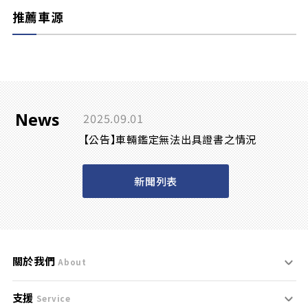
推薦車源
News
2025.09.01
【公告】車輛鑑定無法出具證書之情況
新聞列表
關於我們
About
支援
刊登規範
Service