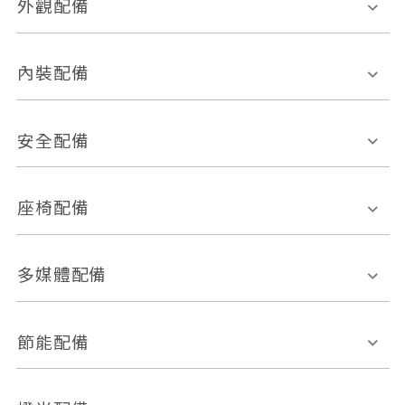
外觀配備
電動天窗
輪圈規格
內裝配備
感應式雨刷
後視鏡電動折疊
多功能方向盤
多功能資訊幕
安全配備
後視鏡方向指示燈
環景影像系統
Keyless免匙系統
前座正面氣囊
後座側面氣囊
座椅配備
恆溫空調
後座出風口
胎壓偵測
兒童安全椅固定裝置
座椅材質
多媒體配備
ABS防鎖死
上坡起步輔助
皮椅
絨布
車道偏離警示
定速系統
其它
外部音源接入
多媒體系統
節能配備
自動停車系統
盲點偵測系統
前座座椅調整
藍牙通訊
電腦導航
引擎啟閉系統