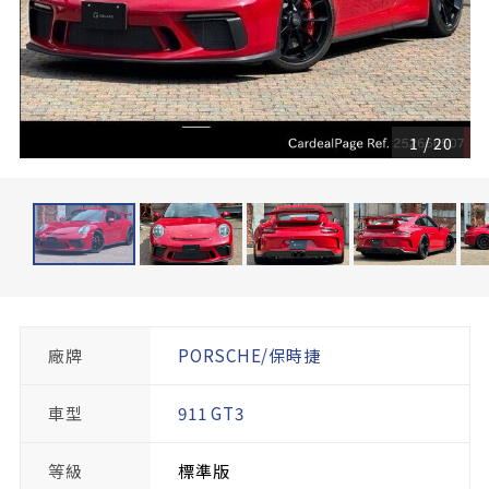
1
/
20
廠牌
PORSCHE/保時捷
車型
911 GT3
等級
標準版