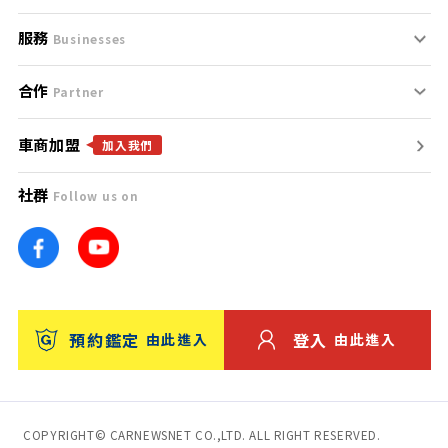
服務
支援中心
服務條款
Businesses
合作
什麼是Goo鑑定？
聯絡我們
免責聲明
Partner
車商加盟
合作夥伴
找好車
隱私權政策
加入我們
社群
Follow us on
廣告合作
找好店
團隊
找海外車
車訊網
消費者評價
台灣優良中古車商大獎
預約鑑定
登入
由此進入
由此進入
保固
收費服務
COPYRIGHT© CARNEWSNET CO.,LTD. ALL RIGHT RESERVED.