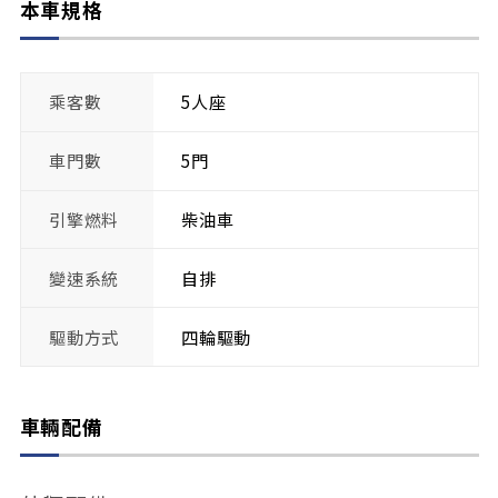
本車規格
乘客數
5人座
車門數
5門
引擎燃料
柴油車
變速系統
自排
驅動方式
四輪驅動
車輛配備