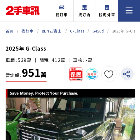
找好車
找好店
找海外車
首頁
找好車
BENZ/賓士
G-Class
G450d
2025年 G-Class
2025年 G-Class
車輛：539萬 ｜ 關稅：412萬 ｜ 車檢：-萬
951
萬
暫定額：