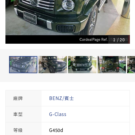
1
/
20
廠牌
BENZ/賓士
車型
G-Class
等級
G450d