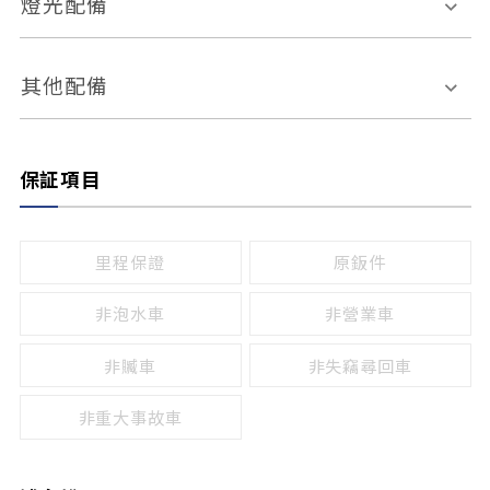
燈光配備
手動
電動
倒車雷達
倒車顯影系統
防盜系統
座椅記憶功能
感應頭燈
自適應遠近光
其他配備
無
有
日行燈
渦輪增壓
後座分離式傾倒
保証項目
頭燈光源
無
有
鹵素燈
HID
里程保證
原鈑件
LED
非泡水車
非營業車
非贓車
非失竊尋回車
非重大事故車