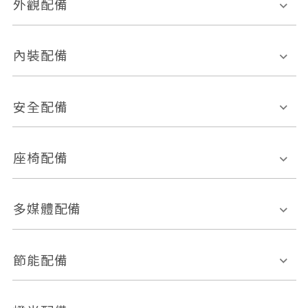
外觀配備
電動天窗
輪圈規格
內裝配備
感應式雨刷
後視鏡電動折疊
多功能方向盤
多功能資訊幕
安全配備
後視鏡方向指示燈
環景影像系統
Keyless免匙系統
前座正面氣囊
後座側面氣囊
座椅配備
恆溫空調
後座出風口
胎壓偵測
兒童安全椅固定裝置
座椅材質
多媒體配備
ABS防鎖死
上坡起步輔助
皮椅
絨布
車道偏離警示
定速系統
其它
外部音源接入
多媒體系統
節能配備
自動停車系統
盲點偵測系統
前座座椅調整
藍牙通訊
電腦導航
引擎啟閉系統