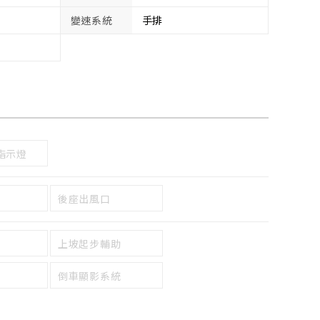
變速系統
手排
指示燈
後座出風口
上坡起步輔助
倒車顯影系統