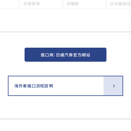
非營業車
非贓車
非失竊尋
進口商：日維汽車官方網站
海外車進口流程說明