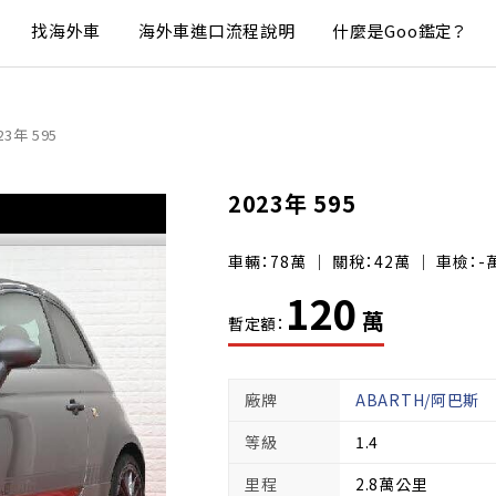
找海外車
海外車進口流程說明
什麼是Goo鑑定？
23年 595
2023年 595
車輛：78萬 ｜ 關稅：42萬 ｜ 車檢：-
120
萬
暫定額：
廠牌
ABARTH/阿巴斯
等級
1.4
里程
2.8萬公里