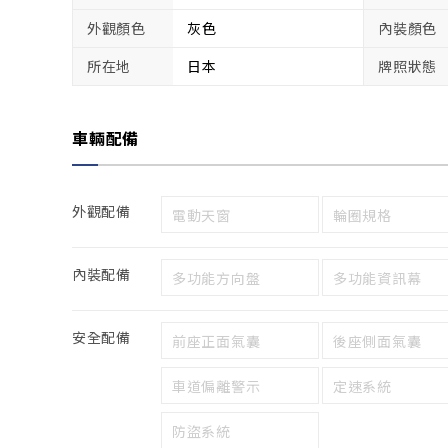
外觀顏色
灰色
內裝顏色
所在地
日本
牌照狀態
車輛配備
外觀配備
電動天窗
輪圈規格
內裝配備
多功能方向盤
多功能資訊幕
安全配備
前座正面氣囊
後座側面氣囊
車道偏離警示
定速系統
防盜系統