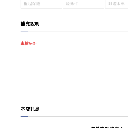
里程保證
原鈑件
非泡水車
補充說明
車檢另計
本店訊息