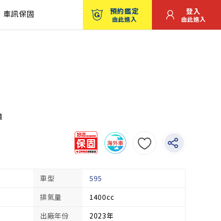
預約鑑定
登入
車訊保固
由此進入
由此進入
萬
車型
595
排氣量
1400cc
出廠年份
2023年