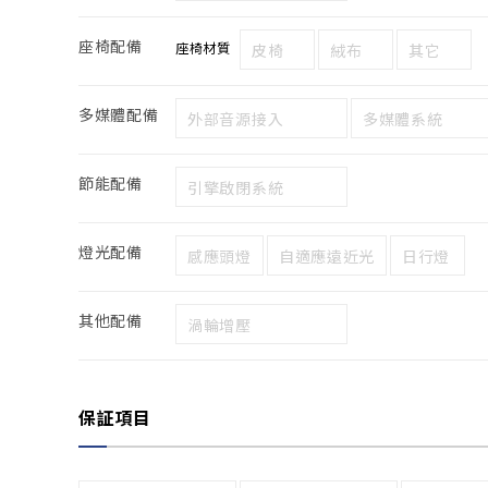
座椅配備
座椅材質
皮椅
絨布
其它
多媒體配備
外部音源接入
多媒體系統
節能配備
引擎啟閉系統
燈光配備
感應頭燈
自適應遠近光
日行燈
其他配備
渦輪增壓
保証項目