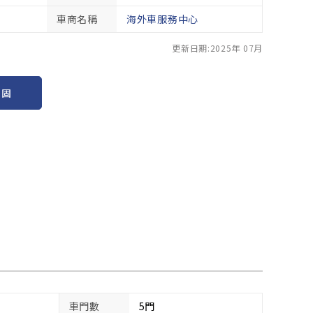
車商名稱
海外車服務中心
更新日期:2025年 07月
保固
車門數
5門