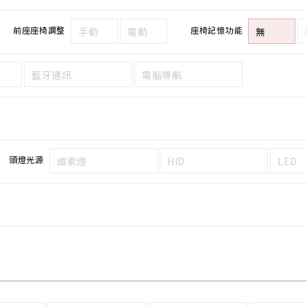
前座座椅調整
座椅記憶功能
手動
電動
無
藍牙通訊
電腦導航
頭燈光源
鹵素燈
HID
LED