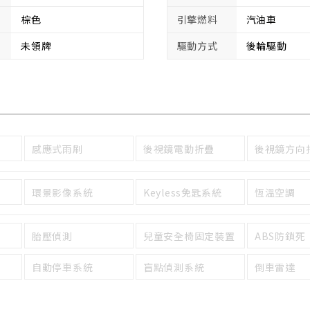
棕色
引擎燃料
汽油車
未領牌
驅動方式
後輪驅動
感應式雨刷
後視鏡電動折疊
後視鏡方向
環景影像系統
Keyless免匙系統
恆溫空調
胎壓偵測
兒童安全椅固定裝置
ABS防鎖死
自動停車系統
盲點偵測系統
倒車雷達