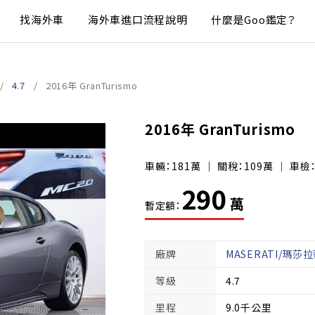
找海外車
海外車進口流程說明
什麼是Goo鑑定？
4.7
2016年 GranTurismo
2016年 GranTurismo
車輛：181萬 ｜ 關稅：109萬 ｜ 車檢
290
萬
暫定額：
廠牌
MASERATI/瑪莎
等級
4.7
里程
9.0千公里