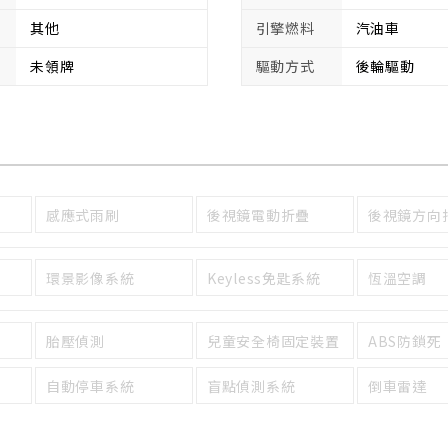
其他
引擎燃料
汽油車
未領牌
驅動方式
後輪驅動
感應式雨刷
後視鏡電動折疊
後視鏡方向
環景影像系統
Keyless免匙系統
恆溫空調
胎壓偵測
兒童安全椅固定裝置
ABS防鎖死
自動停車系統
盲點偵測系統
倒車雷達