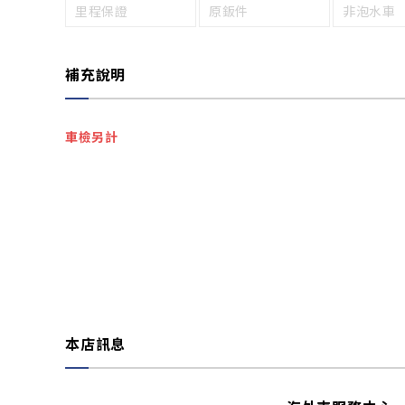
里程保證
原鈑件
非泡水車
補充說明
車檢另計
本店訊息