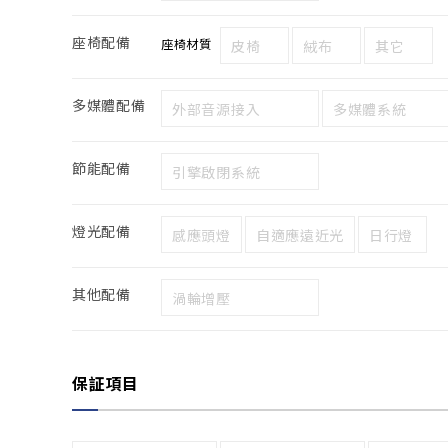
座椅配備
座椅材質
皮椅
絨布
其它
多媒體配備
外部音源接入
多媒體系統
節能配備
引擎啟閉系統
燈光配備
感應頭燈
自適應遠近光
日行燈
其他配備
渦輪增壓
保証項目