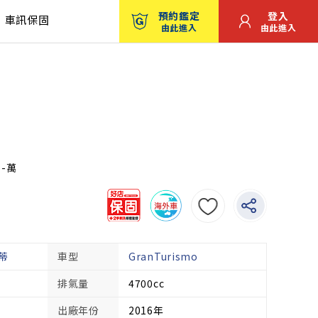
預約鑑定
登入
車訊保固
由此進入
由此進入
：-萬
拉蒂
車型
GranTurismo
排氣量
4700cc
出廠年份
2016年