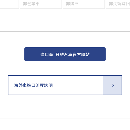
非營業車
非贓車
非失竊尋
進口商：日維汽車官方網站
海外車進口流程說明