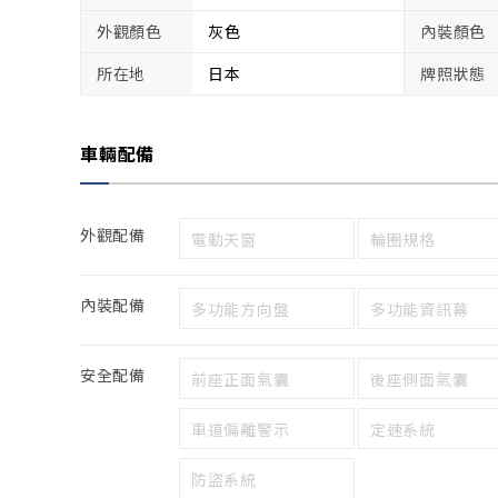
外觀顏色
灰色
內裝顏色
所在地
日本
牌照狀態
車輛配備
外觀配備
電動天窗
輪圈規格
內裝配備
多功能方向盤
多功能資訊幕
安全配備
前座正面氣囊
後座側面氣囊
車道偏離警示
定速系統
防盜系統