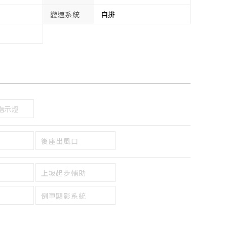
變速系統
自排
指示燈
後座出風口
上坡起步輔助
倒車顯影系統