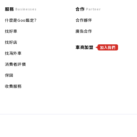
服務
合作
Businesses
Partner
什麼是Goo鑑定？
合作夥伴
找好車
廣告合作
找好店
車商加盟
加入我們
找海外車
消費者評價
保固
收費服務