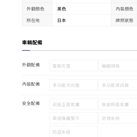
外觀顏色
黑色
內裝顏色
所在地
日本
牌照狀態
車輛配備
外觀配備
電動天窗
輪圈規格
內裝配備
多功能方向盤
多功能資訊幕
安全配備
前座正面氣囊
後座側面氣囊
車道偏離警示
定速系統
防盜系統