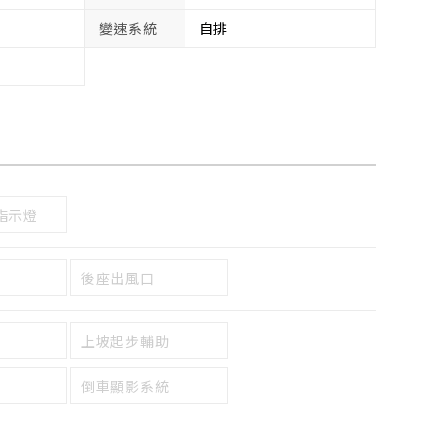
變速系統
自排
指示燈
後座出風口
上坡起步輔助
倒車顯影系統