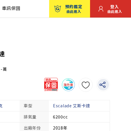
預約鑑定
登入
車訊保固
由此進入
由此進入
卡達
：-萬
克
車型
Escalade 艾斯卡達
排氣量
6200cc
出廠年份
2018年