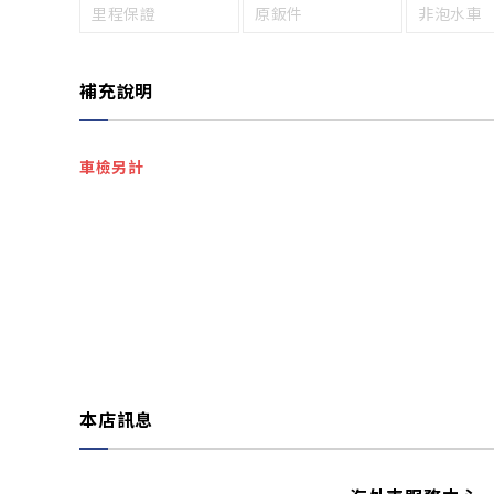
里程保證
原鈑件
非泡水車
補充說明
車檢另計
本店訊息