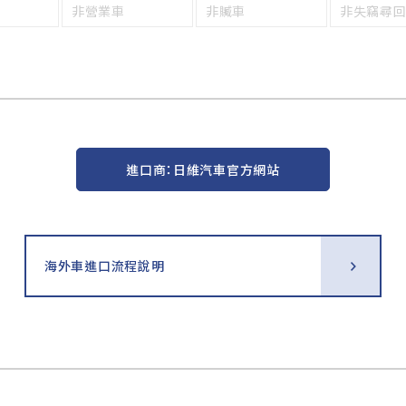
非營業車
非贓車
非失竊尋
進口商：日維汽車官方網站
海外車進口流程說明