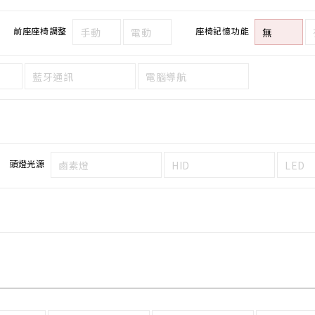
前座座椅調整
座椅記憶功能
手動
電動
無
藍牙通訊
電腦導航
頭燈光源
鹵素燈
HID
LED