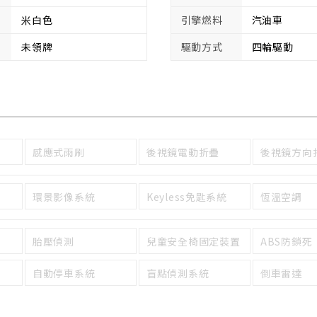
米白色
引擎燃料
汽油車
未領牌
驅動方式
四輪驅動
感應式雨刷
後視鏡電動折疊
後視鏡方向
環景影像系統
Keyless免匙系統
恆溫空調
胎壓偵測
兒童安全椅固定裝置
ABS防鎖死
自動停車系統
盲點偵測系統
倒車雷達