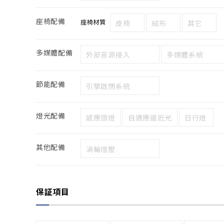
座椅配備
座椅材質
皮椅
絨布
其它
多媒體配備
外部音源接入
多媒體系統
節能配備
引擎啟閉系統
燈光配備
感應頭燈
自適應遠近光
日行燈
其他配備
渦輪增壓
保証項目