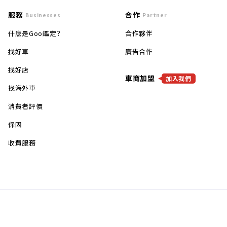
服務
合作
Businesses
Partner
什麼是Goo鑑定？
合作夥伴
找好車
廣告合作
找好店
車商加盟
加入我們
找海外車
消費者評價
保固
收費服務