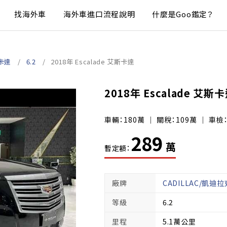
找海外車
海外車進口流程說明
什麼是Goo鑑定？
斯卡達
6.2
2018年 Escalade 艾斯卡達
2018年 Escalade 艾斯
車輛：180萬 ｜ 關稅：109萬 ｜ 車檢
289
萬
暫定額：
廠牌
CADILLAC/凱迪拉
等級
6.2
里程
5.1萬公里