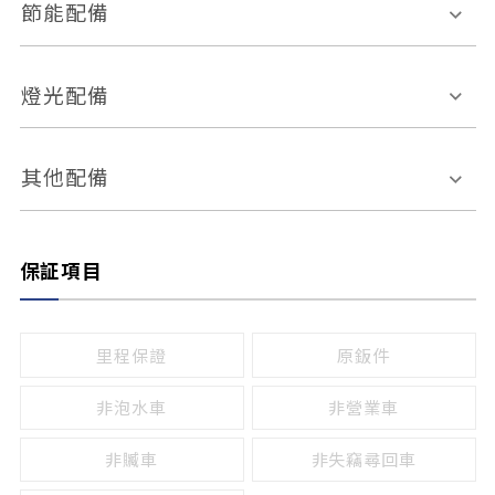
其它
外部音源接入
多媒體系統
節能配備
自動停車系統
盲點偵測系統
前座座椅調整
藍牙通訊
電腦導航
引擎啟閉系統
燈光配備
手動
電動
倒車雷達
倒車顯影系統
防盜系統
座椅記憶功能
感應頭燈
自適應遠近光
其他配備
無
有
日行燈
渦輪增壓
後座分離式傾倒
保証項目
頭燈光源
無
有
鹵素燈
HID
里程保證
原鈑件
LED
非泡水車
非營業車
非贓車
非失竊尋回車