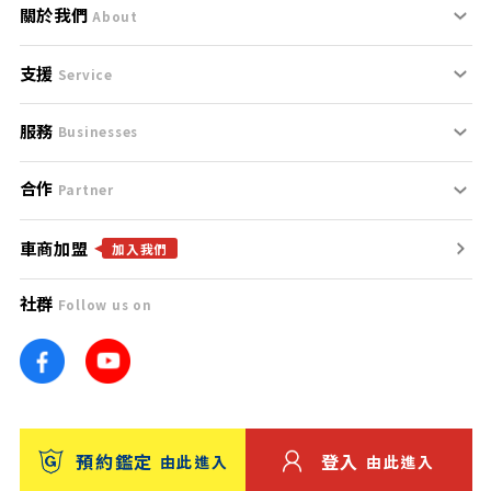
關於我們
About
支援
刊登規範
Service
服務
支援中心
服務條款
Businesses
合作
什麼是Goo鑑定？
聯絡我們
免責聲明
Partner
車商加盟
合作夥伴
找好車
隱私權政策
加入我們
社群
Follow us on
廣告合作
找好店
團隊
找海外車
車訊網
消費者評價
台灣優良中古車商大獎
預約鑑定
登入
由此進入
由此進入
保固