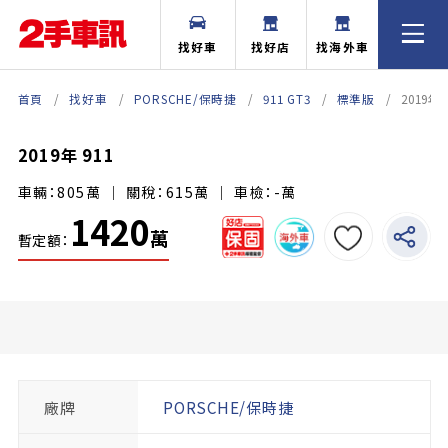
找好車
找好店
找海外車
首頁
找好車
PORSCHE/保時捷
911 GT3
標準版
2019年 
2019年 911
車輛：805萬 ｜ 關稅：615萬 ｜ 車檢：-萬
1420
萬
暫定額：
廠牌
PORSCHE/保時捷