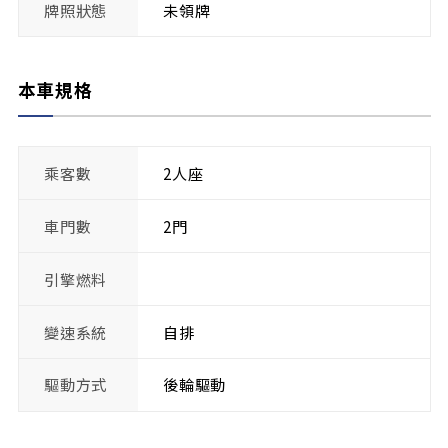
牌照狀態
未領牌
本車規格
乘客數
2人座
車門數
2門
引擎燃料
變速系統
自排
驅動方式
後輪驅動