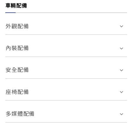
車輛配備
外觀配備
電動天窗
輪圈規格
內裝配備
感應式雨刷
後視鏡電動折疊
多功能方向盤
多功能資訊幕
安全配備
後視鏡方向指示燈
環景影像系統
Keyless免匙系統
前座正面氣囊
後座側面氣囊
座椅配備
恆溫空調
後座出風口
胎壓偵測
兒童安全椅固定裝置
座椅材質
多媒體配備
ABS防鎖死
上坡起步輔助
皮椅
絨布
車道偏離警示
定速系統