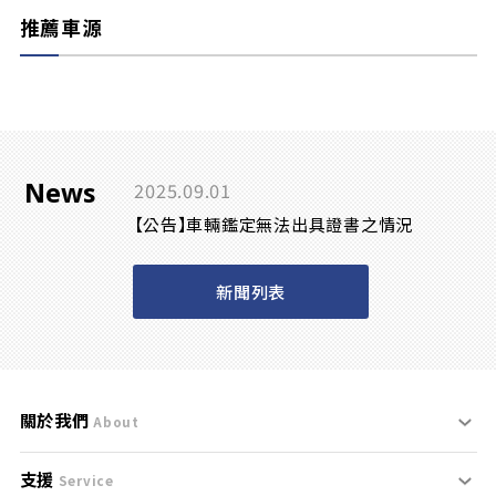
推薦車源
News
2025.09.01
【公告】車輛鑑定無法出具證書之情況
新聞列表
關於我們
About
支援
刊登規範
Service