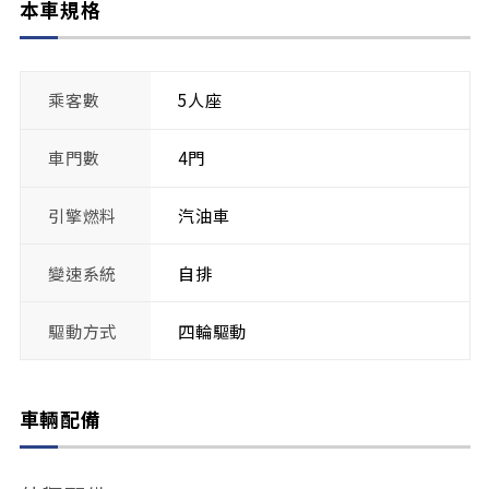
本車規格
乘客數
5人座
車門數
4門
引擎燃料
汽油車
變速系統
自排
驅動方式
四輪驅動
車輛配備