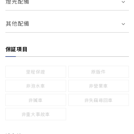
燈光配備
手動
電動
倒車雷達
倒車顯影系統
防盜系統
座椅記憶功能
感應頭燈
自適應遠近光
其他配備
無
有
日行燈
渦輪增壓
後座分離式傾倒
保証項目
頭燈光源
無
有
鹵素燈
HID
里程保證
原鈑件
LED
非泡水車
非營業車
非贓車
非失竊尋回車
非重大事故車