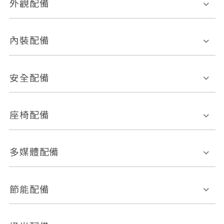
外觀配備
電動天窗
輪圈規格
內裝配備
感應式雨刷
後視鏡電動折疊
多功能方向盤
多功能資訊幕
安全配備
後視鏡方向指示燈
環景影像系統
Keyless免匙系統
前座正面氣囊
後座側面氣囊
座椅配備
恆溫空調
後座出風口
胎壓偵測
兒童安全椅固定裝置
座椅材質
多媒體配備
ABS防鎖死
上坡起步輔助
皮椅
絨布
車道偏離警示
定速系統
其它
外部音源接入
多媒體系統
節能配備
自動停車系統
盲點偵測系統
前座座椅調整
藍牙通訊
電腦導航
引擎啟閉系統