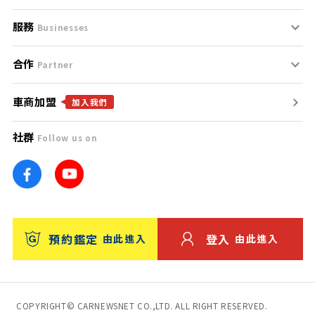
服務
支援中心
服務條款
Businesses
合作
什麼是Goo鑑定？
聯絡我們
免責聲明
Partner
車商加盟
合作夥伴
找好車
隱私權政策
加入我們
社群
Follow us on
廣告合作
找好店
團隊
找海外車
車訊網
消費者評價
台灣優良中古車商大獎
預約鑑定
登入
由此進入
由此進入
保固
收費服務
COPYRIGHT© CARNEWSNET CO.,LTD. ALL RIGHT RESERVED.