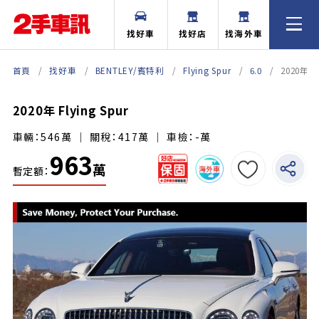
找好車
找好店
找海外車
首頁
找好車
BENTLEY/賓特利
Flying Spur
6.0
2020年 Fl
2020年 Flying Spur
車輛：546萬 ｜ 關稅：417萬 ｜ 車檢：-萬
963
萬
暫定額：