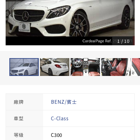
1
/
10
廠牌
BENZ/賓士
車型
C-Class
等級
C300