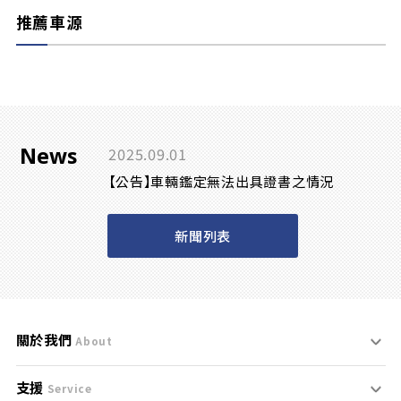
推薦車源
News
2025.09.01
【公告】車輛鑑定無法出具證書之情況
新聞列表
關於我們
About
支援
刊登規範
Service