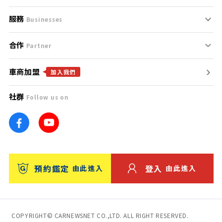
服務
支援中心
服務條款
Businesses
合作
什麼是Goo鑑定？
聯絡我們
免責聲明
Partner
車商加盟
合作夥伴
找好車
隱私權政策
加入我們
社群
Follow us on
廣告合作
找好店
團隊
找海外車
車訊網
消費者評價
台灣優良中古車商大獎
預約鑑定
登入
由此進入
由此進入
保固
收費服務
COPYRIGHT© CARNEWSNET CO.,LTD. ALL RIGHT RESERVED.