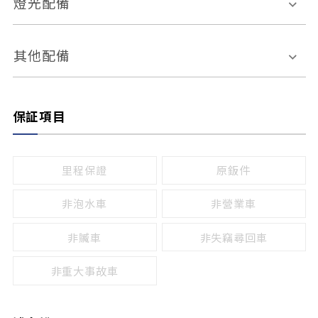
燈光配備
手動
電動
倒車雷達
倒車顯影系統
防盜系統
座椅記憶功能
感應頭燈
自適應遠近光
其他配備
無
有
日行燈
渦輪增壓
後座分離式傾倒
保証項目
頭燈光源
無
有
鹵素燈
HID
里程保證
原鈑件
LED
非泡水車
非營業車
非贓車
非失竊尋回車
非重大事故車