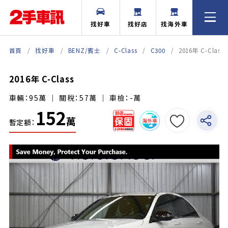
找好車
找好店
找海外車
首頁
找好車
BENZ/賓士
C-Class
C300
2016年 C-Class
2016年 C-Class
車輛：95萬 ｜ 關稅：57萬 ｜ 車檢：-萬
152
萬
暫定額：