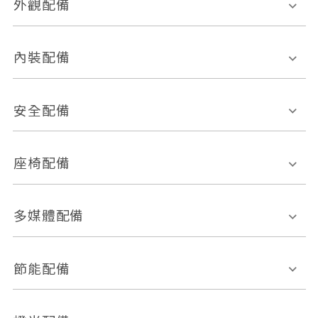
外觀配備
電動天窗
輪圈規格
內裝配備
感應式雨刷
後視鏡電動折疊
多功能方向盤
多功能資訊幕
安全配備
後視鏡方向指示燈
環景影像系統
Keyless免匙系統
前座正面氣囊
後座側面氣囊
座椅配備
恆溫空調
後座出風口
胎壓偵測
兒童安全椅固定裝置
座椅材質
多媒體配備
ABS防鎖死
上坡起步輔助
皮椅
絨布
車道偏離警示
定速系統
其它
外部音源接入
多媒體系統
節能配備
自動停車系統
盲點偵測系統
前座座椅調整
藍牙通訊
電腦導航
引擎啟閉系統