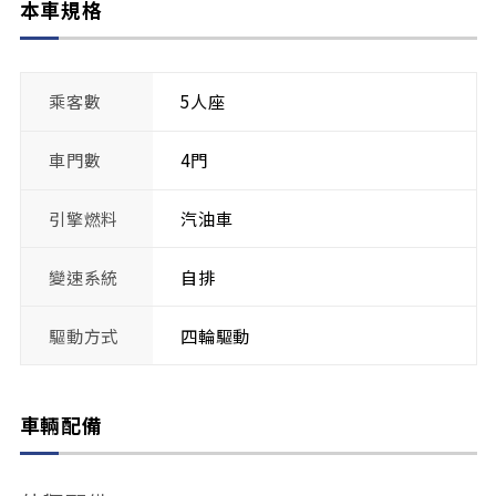
本車規格
乘客數
5人座
車門數
4門
引擎燃料
汽油車
變速系統
自排
驅動方式
四輪驅動
車輛配備