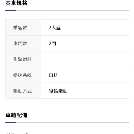
本車規格
乘客數
2人座
車門數
2門
引擎燃料
變速系統
自排
驅動方式
後輪驅動
車輛配備