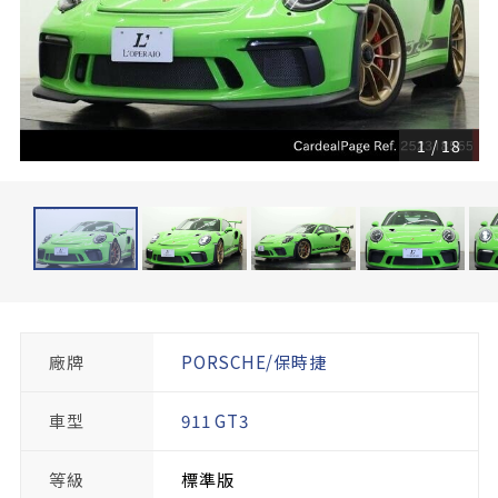
1
/
18
廠牌
PORSCHE/保時捷
車型
911 GT3
等級
標準版