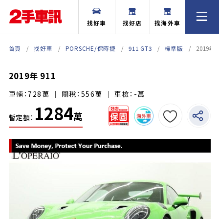
找好車
找好店
找海外車
首頁
找好車
PORSCHE/保時捷
911 GT3
標準版
2019年 
2019年 911
車輛：728萬 ｜ 關稅：556萬 ｜ 車檢：-萬
1284
萬
暫定額：