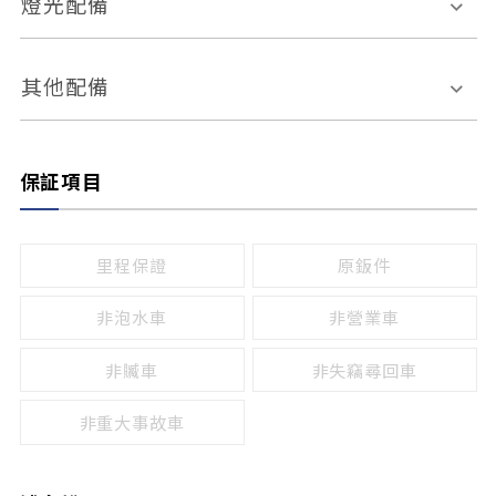
燈光配備
手動
電動
倒車雷達
倒車顯影系統
防盜系統
座椅記憶功能
感應頭燈
自適應遠近光
其他配備
無
有
日行燈
渦輪增壓
後座分離式傾倒
保証項目
頭燈光源
無
有
鹵素燈
HID
里程保證
原鈑件
LED
非泡水車
非營業車
非贓車
非失竊尋回車
非重大事故車