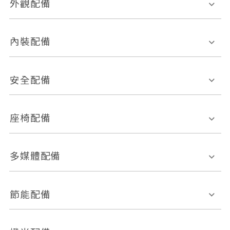
外觀配備
電動天窗
輪圈規格
內裝配備
感應式雨刷
後視鏡電動折疊
多功能方向盤
多功能資訊幕
安全配備
後視鏡方向指示燈
環景影像系統
Keyless免匙系統
前座正面氣囊
後座側面氣囊
座椅配備
恆溫空調
後座出風口
胎壓偵測
兒童安全椅固定裝置
座椅材質
多媒體配備
ABS防鎖死
上坡起步輔助
皮椅
絨布
車道偏離警示
定速系統
其它
外部音源接入
多媒體系統
節能配備
自動停車系統
盲點偵測系統
前座座椅調整
藍牙通訊
電腦導航
引擎啟閉系統