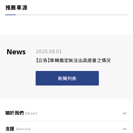
推薦車源
News
2025.09.01
【公告】車輛鑑定無法出具證書之情況
新聞列表
關於我們
About
支援
刊登規範
Service