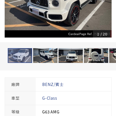
1
/
20
廠牌
BENZ/賓士
車型
G-Class
等級
G63 AMG