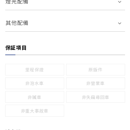
燈光配備
手動
電動
倒車雷達
倒車顯影系統
防盜系統
座椅記憶功能
感應頭燈
自適應遠近光
其他配備
無
有
日行燈
渦輪增壓
後座分離式傾倒
保証項目
頭燈光源
無
有
鹵素燈
HID
里程保證
原鈑件
LED
非泡水車
非營業車
非贓車
非失竊尋回車
非重大事故車