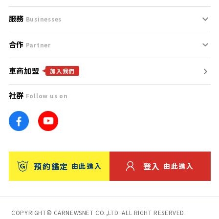
服務
支援中心
服務條款
Businesses
合作
什麼是Goo鑑定？
聯絡我們
免責聲明
Partner
車商加盟
合作夥伴
找好車
隱私權政策
加入我們
社群
Follow us on
廣告合作
找好店
團隊
找海外車
車訊網
消費者評價
台灣優良中古車商大獎
預約鑑定
登入
由此進入
由此進入
保固
收費服務
COPYRIGHT© CARNEWSNET CO.,LTD. ALL RIGHT RESERVED.