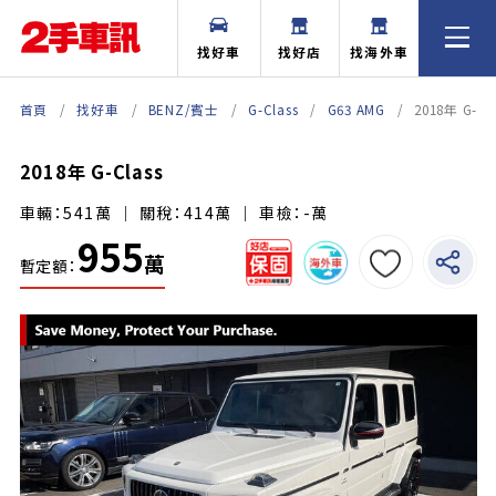
找好車
找好店
找海外車
首頁
找好車
BENZ/賓士
G-Class
G63 AMG
2018年 G-Cl
2018年 G-Class
車輛：541萬 ｜ 關稅：414萬 ｜ 車檢：-萬
955
萬
暫定額：