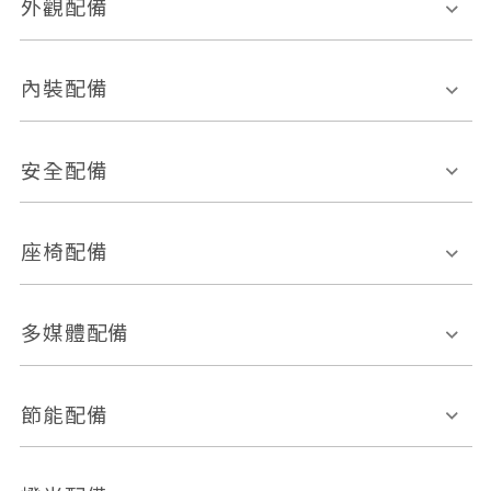
外觀配備
電動天窗
輪圈規格
內裝配備
感應式雨刷
後視鏡電動折疊
多功能方向盤
多功能資訊幕
安全配備
後視鏡方向指示燈
環景影像系統
Keyless免匙系統
前座正面氣囊
後座側面氣囊
座椅配備
恆溫空調
後座出風口
胎壓偵測
兒童安全椅固定裝置
座椅材質
多媒體配備
ABS防鎖死
上坡起步輔助
皮椅
絨布
車道偏離警示
定速系統
其它
外部音源接入
多媒體系統
節能配備
自動停車系統
盲點偵測系統
前座座椅調整
藍牙通訊
電腦導航
引擎啟閉系統