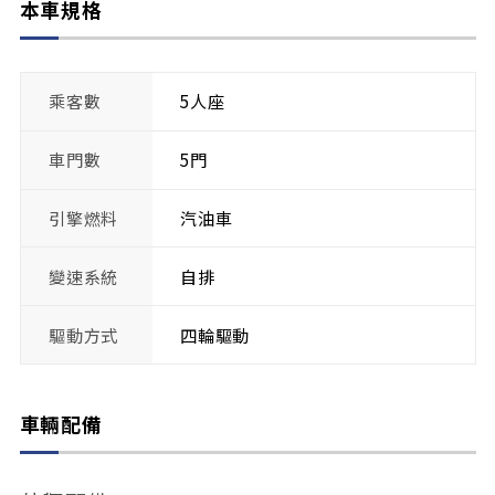
本車規格
乘客數
5人座
車門數
5門
引擎燃料
汽油車
變速系統
自排
驅動方式
四輪驅動
車輛配備