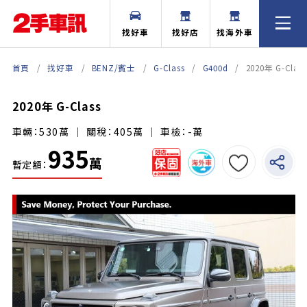
找好車
找好店
找海外車
首頁
找好車
BENZ/賓士
G-Class
G400d
2020年 G-Class
2020年 G-Class
車輛：530萬 ｜ 關稅：405萬 ｜ 車檢：-萬
935
萬
暫定額：