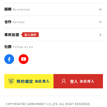
服務
支援中心
服務條款
Businesses
合作
什麼是Goo鑑定？
聯絡我們
免責聲明
Partner
車商加盟
合作夥伴
找好車
隱私權政策
加入我們
社群
Follow us on
廣告合作
找好店
團隊
找海外車
車訊網
消費者評價
台灣優良中古車商大獎
預約鑑定
登入
由此進入
由此進入
保固
收費服務
COPYRIGHT© CARNEWSNET CO.,LTD. ALL RIGHT RESERVED.