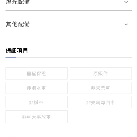
燈光配備
手動
電動
倒車雷達
倒車顯影系統
防盜系統
座椅記憶功能
感應頭燈
自適應遠近光
其他配備
無
有
日行燈
渦輪增壓
後座分離式傾倒
保証項目
頭燈光源
無
有
鹵素燈
HID
里程保證
原鈑件
LED
非泡水車
非營業車
非贓車
非失竊尋回車
非重大事故車