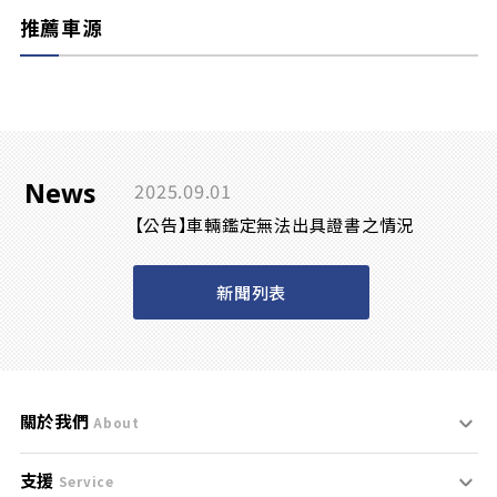
推薦車源
News
2025.09.01
【公告】車輛鑑定無法出具證書之情況
新聞列表
關於我們
About
支援
刊登規範
Service