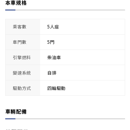
本車規格
乘客數
5人座
車門數
5門
引擎燃料
柴油車
變速系統
自排
驅動方式
四輪驅動
車輛配備