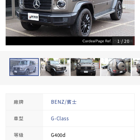
1
/
20
廠牌
BENZ/賓士
車型
G-Class
等級
G400d