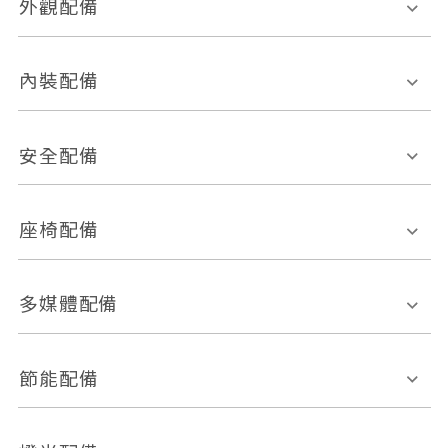
外觀配備
電動天窗
輪圈規格
內裝配備
感應式雨刷
後視鏡電動折疊
多功能方向盤
多功能資訊幕
安全配備
後視鏡方向指示燈
環景影像系統
Keyless免匙系統
前座正面氣囊
後座側面氣囊
座椅配備
恆溫空調
後座出風口
胎壓偵測
兒童安全椅固定裝置
座椅材質
多媒體配備
ABS防鎖死
上坡起步輔助
皮椅
絨布
車道偏離警示
定速系統
其它
外部音源接入
多媒體系統
節能配備
自動停車系統
盲點偵測系統
前座座椅調整
藍牙通訊
電腦導航
引擎啟閉系統