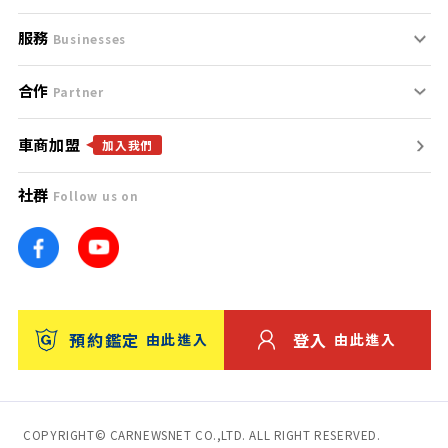
服務
支援中心
服務條款
Businesses
合作
什麼是Goo鑑定？
聯絡我們
免責聲明
Partner
車商加盟
合作夥伴
找好車
隱私權政策
加入我們
社群
Follow us on
廣告合作
找好店
團隊
找海外車
車訊網
消費者評價
台灣優良中古車商大獎
預約鑑定
登入
由此進入
由此進入
保固
收費服務
COPYRIGHT© CARNEWSNET CO.,LTD. ALL RIGHT RESERVED.