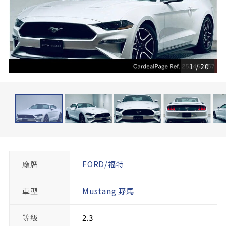
1
/
20
廠牌
FORD/福特
車型
Mustang 野馬
等級
2.3