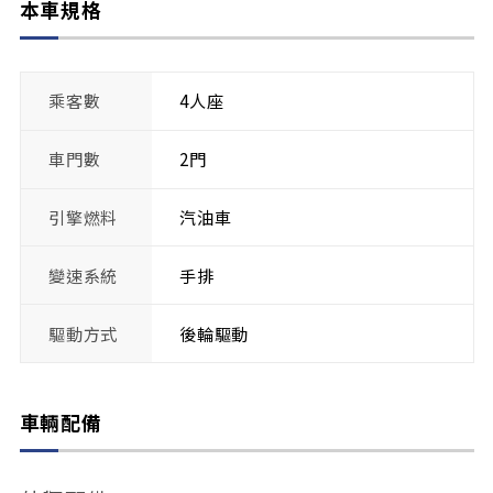
本車規格
乘客數
4人座
車門數
2門
引擎燃料
汽油車
變速系統
手排
驅動方式
後輪驅動
車輛配備