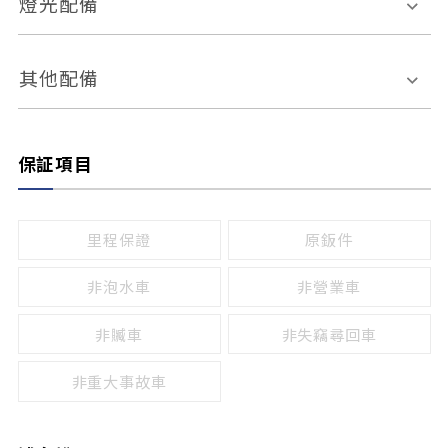
燈光配備
手動
電動
倒車雷達
倒車顯影系統
防盜系統
座椅記憶功能
感應頭燈
自適應遠近光
其他配備
無
有
日行燈
渦輪增壓
後座分離式傾倒
保証項目
頭燈光源
無
有
鹵素燈
HID
里程保證
原鈑件
LED
非泡水車
非營業車
非贓車
非失竊尋回車
非重大事故車