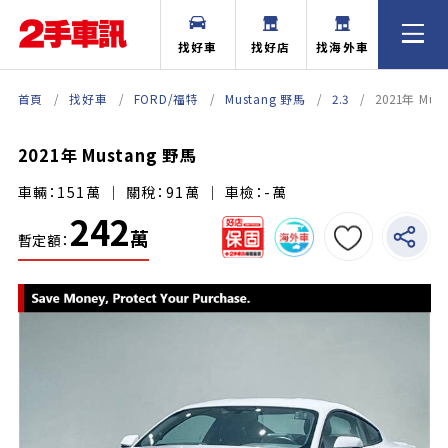
找好車
找好店
找海外車
首頁
找好車
FORD/福特
Mustang 野馬
2.3
2021年 Mus
2021年 Mustang 野馬
車輛：151萬 ｜ 關稅：91萬 ｜ 車檢：-萬
242
萬
暫定額：