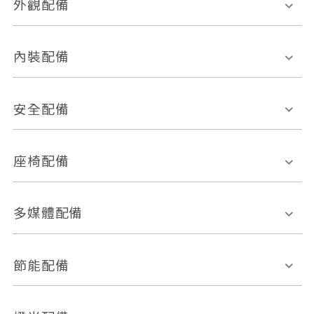
外觀配備
電動天窗
輪圈規格
內裝配備
感應式雨刷
後視鏡電動折疊
多功能方向盤
多功能資訊幕
安全配備
後視鏡方向指示燈
環景影像系統
Keyless免匙系統
前座正面氣囊
後座側面氣囊
座椅配備
恆溫空調
後座出風口
胎壓偵測
兒童安全椅固定裝置
座椅材質
多媒體配備
ABS防鎖死
上坡起步輔助
皮椅
絨布
車道偏離警示
定速系統
其它
外部音源接入
多媒體系統
節能配備
自動停車系統
盲點偵測系統
前座座椅調整
藍牙通訊
電腦導航
引擎啟閉系統