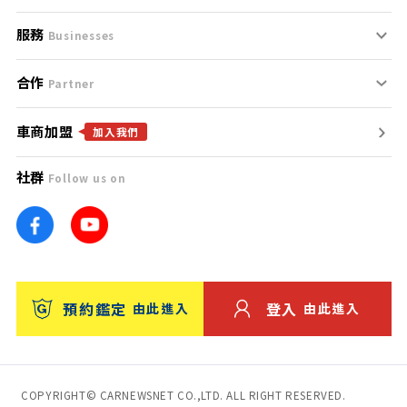
服務
支援中心
服務條款
Businesses
合作
什麼是Goo鑑定？
聯絡我們
免責聲明
Partner
車商加盟
合作夥伴
找好車
隱私權政策
加入我們
社群
Follow us on
廣告合作
找好店
團隊
找海外車
車訊網
消費者評價
台灣優良中古車商大獎
預約鑑定
登入
由此進入
由此進入
保固
收費服務
COPYRIGHT© CARNEWSNET CO.,LTD. ALL RIGHT RESERVED.