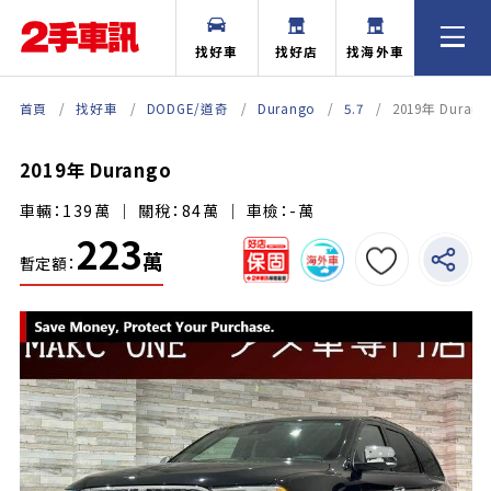
找好車
找好店
找海外車
首頁
找好車
DODGE/道奇
Durango
5.7
2019年 Durang
2019年 Durango
車輛：139萬 ｜ 關稅：84萬 ｜ 車檢：-萬
223
萬
暫定額：