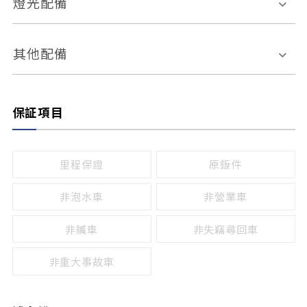
燈光配備
手動
電動
倒車雷達
倒車顯影系統
防盜系統
座椅記憶功能
感應頭燈
自適應遠近光
其他配備
無
有
日行燈
渦輪增壓
後座分離式傾倒
保証項目
頭燈光源
無
有
鹵素燈
HID
里程保證
原鈑件
LED
非泡水車
非營業車
非贓車
非失竊尋回車
非重大事故車