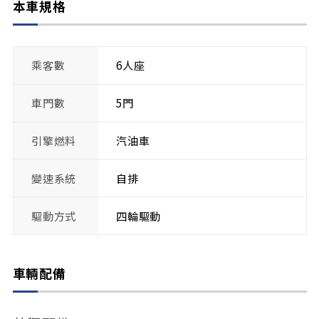
本車規格
乘客數
6人座
車門數
5門
引擎燃料
汽油車
變速系統
自排
驅動方式
四輪驅動
車輛配備