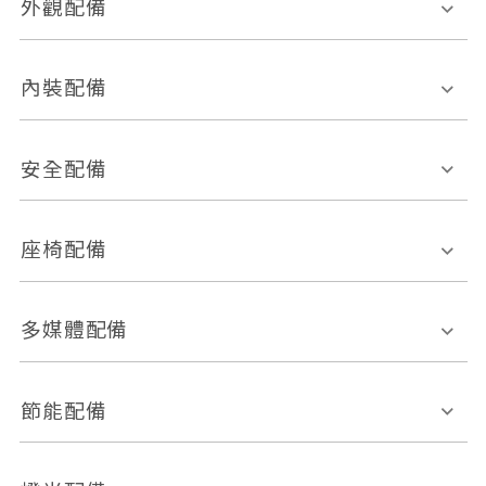
外觀配備
電動天窗
輪圈規格
內裝配備
感應式雨刷
後視鏡電動折疊
多功能方向盤
多功能資訊幕
安全配備
後視鏡方向指示燈
環景影像系統
Keyless免匙系統
前座正面氣囊
後座側面氣囊
座椅配備
恆溫空調
後座出風口
胎壓偵測
兒童安全椅固定裝置
座椅材質
多媒體配備
ABS防鎖死
上坡起步輔助
皮椅
絨布
車道偏離警示
定速系統
其它
外部音源接入
多媒體系統
節能配備
自動停車系統
盲點偵測系統
前座座椅調整
藍牙通訊
電腦導航
引擎啟閉系統