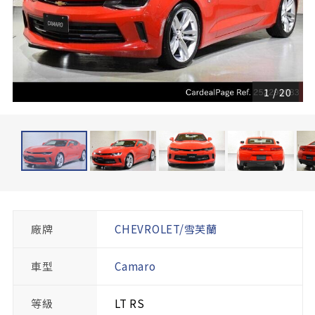
1
/
20
廠牌
CHEVROLET/雪芙蘭
車型
Camaro
等級
LT RS