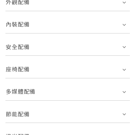
外觀配備
電動天窗
輪圈規格
內裝配備
感應式雨刷
後視鏡電動折疊
多功能方向盤
多功能資訊幕
安全配備
後視鏡方向指示燈
環景影像系統
Keyless免匙系統
前座正面氣囊
後座側面氣囊
座椅配備
恆溫空調
後座出風口
胎壓偵測
兒童安全椅固定裝置
座椅材質
多媒體配備
ABS防鎖死
上坡起步輔助
皮椅
絨布
車道偏離警示
定速系統
其它
外部音源接入
多媒體系統
節能配備
自動停車系統
盲點偵測系統
前座座椅調整
藍牙通訊
電腦導航
引擎啟閉系統