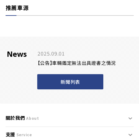
推薦車源
News
2025.09.01
【公告】車輛鑑定無法出具證書之情況
新聞列表
關於我們
About
支援
刊登規範
Service