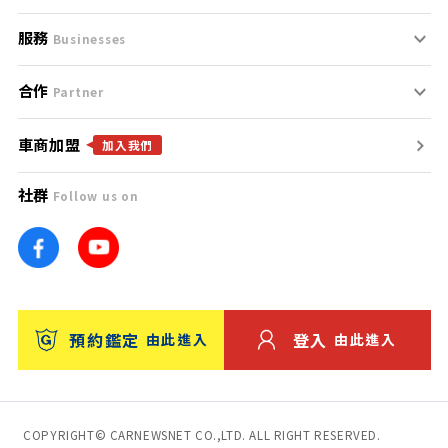
服務
支援中心
服務條款
Businesses
合作
什麼是Goo鑑定？
聯絡我們
免責聲明
Partner
車商加盟
合作夥伴
找好車
隱私權政策
加入我們
社群
Follow us on
廣告合作
找好店
團隊
找海外車
車訊網
消費者評價
台灣優良中古車商大獎
預約鑑定
登入
由此進入
由此進入
保固
收費服務
COPYRIGHT© CARNEWSNET CO.,LTD. ALL RIGHT RESERVED.