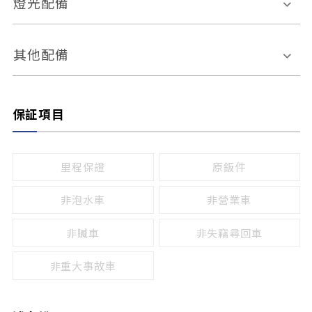
燈光配備
手動
電動
倒車雷達
倒車顯影系統
防盜系統
座椅記憶功能
感應頭燈
自適應遠近光
其他配備
無
有
日行燈
渦輪增壓
後座分離式傾倒
保証項目
頭燈光源
無
有
鹵素燈
HID
里程保證
原鈑件
LED
非泡水車
非營業車
非贓車
非失竊尋回車
非重大事故車