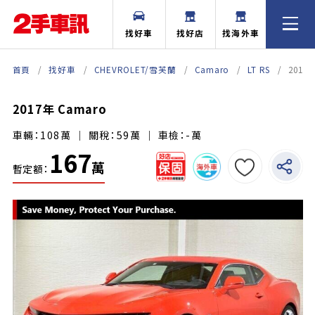
找好車
找好店
找海外車
首頁
找好車
CHEVROLET/雪芙蘭
Camaro
LT RS
2017
2017年 Camaro
車輛：108萬 ｜ 關稅：59萬 ｜ 車檢：-萬
167
萬
暫定額：