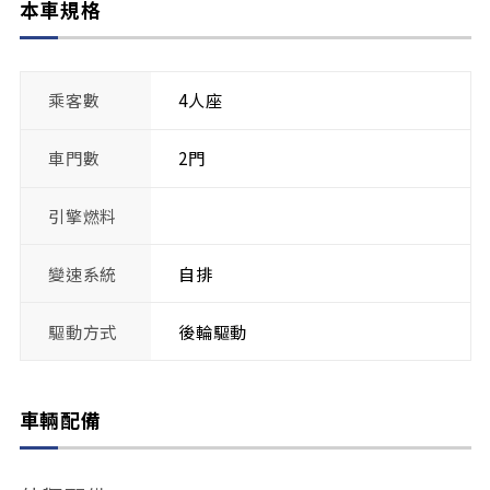
本車規格
乘客數
4人座
車門數
2門
引擎燃料
變速系統
自排
驅動方式
後輪驅動
車輛配備