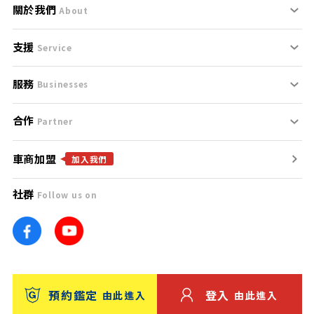
關於我們
About
支援
刊登規範
Service
服務
支援中心
服務條款
Businesses
合作
什麼是Goo鑑定？
聯絡我們
免責聲明
Partner
車商加盟
合作夥伴
找好車
隱私權政策
加入我們
社群
Follow us on
廣告合作
找好店
團隊
找海外車
車訊網
消費者評價
台灣優良中古車商大獎
預約鑑定
登入
由此進入
由此進入
保固