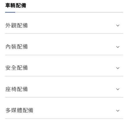
車輛配備
外觀配備
電動天窗
輪圈規格
內裝配備
感應式雨刷
後視鏡電動折疊
多功能方向盤
多功能資訊幕
安全配備
後視鏡方向指示燈
環景影像系統
Keyless免匙系統
前座正面氣囊
後座側面氣囊
座椅配備
恆溫空調
後座出風口
胎壓偵測
兒童安全椅固定裝置
座椅材質
多媒體配備
ABS防鎖死
上坡起步輔助
皮椅
絨布
車道偏離警示
定速系統