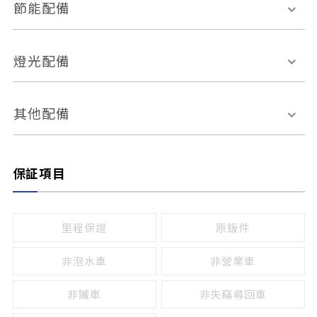
其它
外部音源接入
多媒體系統
節能配備
自動停車系統
盲點偵測系統
前座座椅調整
藍牙通訊
電腦導航
引擎啟閉系統
燈光配備
手動
電動
倒車雷達
倒車顯影系統
防盜系統
座椅記憶功能
感應頭燈
自適應遠近光
其他配備
無
有
日行燈
渦輪增壓
後座分離式傾倒
保証項目
頭燈光源
無
有
鹵素燈
HID
里程保證
原鈑件
LED
非泡水車
非營業車
非贓車
非失竊尋回車