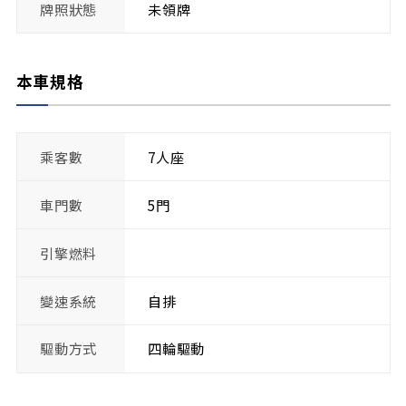
牌照狀態
未領牌
本車規格
乘客數
7人座
車門數
5門
引擎燃料
變速系統
自排
驅動方式
四輪驅動