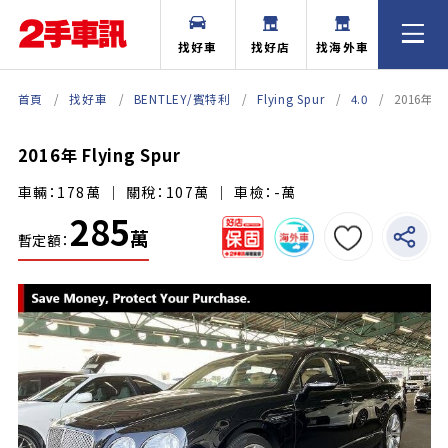
找好車
找好店
找海外車
首頁
找好車
BENTLEY/賓特利
Flying Spur
4.0
2016年 Fl
2016年 Flying Spur
車輛：178萬 ｜ 關稅：107萬 ｜ 車檢：-萬
285
萬
暫定額：