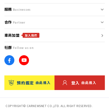
服務
支援中心
服務條款
Businesses
合作
什麼是Goo鑑定？
聯絡我們
免責聲明
Partner
車商加盟
合作夥伴
找好車
隱私權政策
加入我們
社群
Follow us on
廣告合作
找好店
團隊
找海外車
車訊網
消費者評價
台灣優良中古車商大獎
預約鑑定
登入
由此進入
由此進入
保固
收費服務
COPYRIGHT© CARNEWSNET CO.,LTD. ALL RIGHT RESERVED.