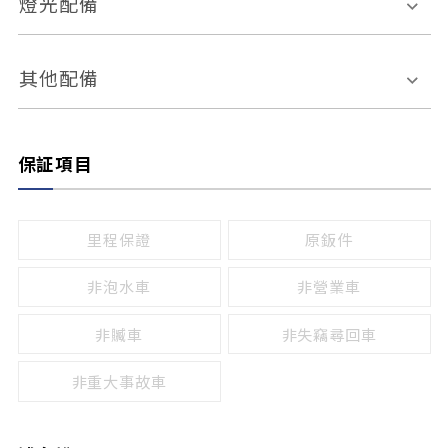
燈光配備
手動
電動
倒車雷達
倒車顯影系統
防盜系統
座椅記憶功能
感應頭燈
自適應遠近光
其他配備
無
有
日行燈
渦輪增壓
後座分離式傾倒
保証項目
頭燈光源
無
有
鹵素燈
HID
里程保證
原鈑件
LED
非泡水車
非營業車
非贓車
非失竊尋回車
非重大事故車