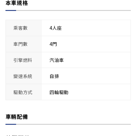
本車規格
乘客數
4人座
車門數
4門
引擎燃料
汽油車
變速系統
自排
驅動方式
四輪驅動
車輛配備