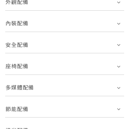
外觀配備
電動天窗
輪圈規格
內裝配備
感應式雨刷
後視鏡電動折疊
多功能方向盤
多功能資訊幕
安全配備
後視鏡方向指示燈
環景影像系統
Keyless免匙系統
前座正面氣囊
後座側面氣囊
座椅配備
恆溫空調
後座出風口
胎壓偵測
兒童安全椅固定裝置
座椅材質
多媒體配備
ABS防鎖死
上坡起步輔助
皮椅
絨布
車道偏離警示
定速系統
其它
外部音源接入
多媒體系統
節能配備
自動停車系統
盲點偵測系統
前座座椅調整
藍牙通訊
電腦導航
引擎啟閉系統