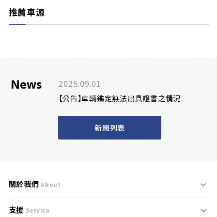
推薦車源
News
2025.09.01
【公告】車輛鑑定無法出具證書之情況
新聞列表
關於我們
About
支援
刊登規範
Service