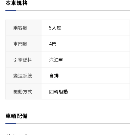
本車規格
乘客數
5人座
車門數
4門
引擎燃料
汽油車
變速系統
自排
驅動方式
四輪驅動
車輛配備