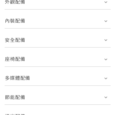
外觀配備
電動天窗
輪圈規格
內裝配備
感應式雨刷
後視鏡電動折疊
多功能方向盤
多功能資訊幕
安全配備
後視鏡方向指示燈
環景影像系統
Keyless免匙系統
前座正面氣囊
後座側面氣囊
座椅配備
恆溫空調
後座出風口
胎壓偵測
兒童安全椅固定裝置
座椅材質
多媒體配備
ABS防鎖死
上坡起步輔助
皮椅
絨布
車道偏離警示
定速系統
其它
外部音源接入
多媒體系統
節能配備
自動停車系統
盲點偵測系統
前座座椅調整
藍牙通訊
電腦導航
引擎啟閉系統