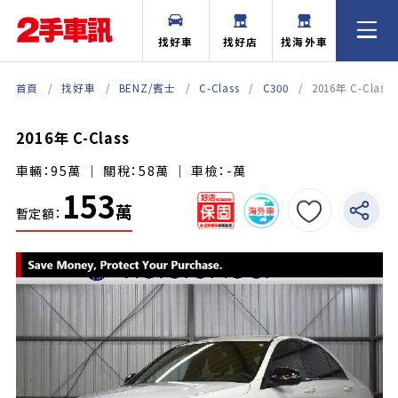
找好車
找好店
找海外車
首頁
找好車
BENZ/賓士
C-Class
C300
2016年 C-Class
2016年 C-Class
車輛：95萬 ｜ 關稅：58萬 ｜ 車檢：-萬
153
萬
暫定額：