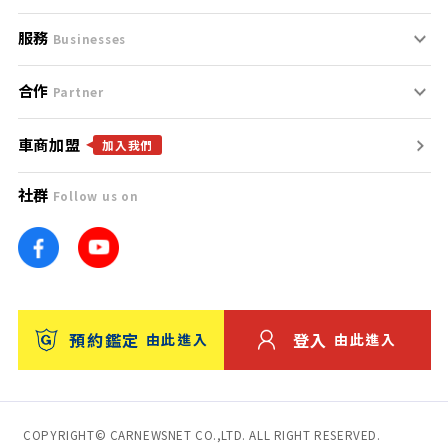
服務
支援中心
服務條款
Businesses
合作
什麼是Goo鑑定？
聯絡我們
免責聲明
Partner
車商加盟
合作夥伴
找好車
隱私權政策
加入我們
社群
Follow us on
廣告合作
找好店
團隊
找海外車
車訊網
消費者評價
台灣優良中古車商大獎
預約鑑定
登入
由此進入
由此進入
保固
收費服務
COPYRIGHT© CARNEWSNET CO.,LTD. ALL RIGHT RESERVED.