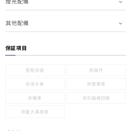
燈光配備
手動
電動
倒車雷達
倒車顯影系統
防盜系統
座椅記憶功能
感應頭燈
自適應遠近光
其他配備
無
有
日行燈
渦輪增壓
後座分離式傾倒
保証項目
頭燈光源
無
有
鹵素燈
HID
里程保證
原鈑件
LED
非泡水車
非營業車
非贓車
非失竊尋回車
非重大事故車