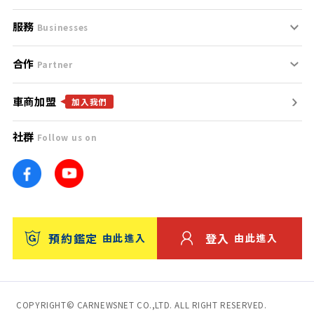
服務
支援中心
服務條款
Businesses
合作
什麼是Goo鑑定？
聯絡我們
免責聲明
Partner
車商加盟
合作夥伴
找好車
隱私權政策
加入我們
社群
Follow us on
廣告合作
找好店
團隊
找海外車
車訊網
消費者評價
台灣優良中古車商大獎
預約鑑定
登入
由此進入
由此進入
保固
收費服務
COPYRIGHT© CARNEWSNET CO.,LTD. ALL RIGHT RESERVED.