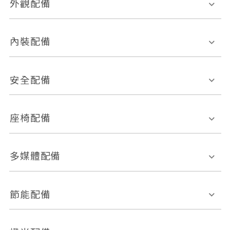
外觀配備
電動天窗
輪圈規格
內裝配備
感應式雨刷
後視鏡電動折疊
多功能方向盤
多功能資訊幕
安全配備
後視鏡方向指示燈
環景影像系統
Keyless免匙系統
前座正面氣囊
後座側面氣囊
座椅配備
恆溫空調
後座出風口
胎壓偵測
兒童安全椅固定裝置
座椅材質
多媒體配備
ABS防鎖死
上坡起步輔助
皮椅
絨布
車道偏離警示
定速系統
其它
外部音源接入
多媒體系統
節能配備
自動停車系統
盲點偵測系統
前座座椅調整
藍牙通訊
電腦導航
引擎啟閉系統