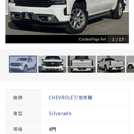
1
/
17
廠牌
CHEVROLET/雪芙蘭
車型
Silverado
等級
4門