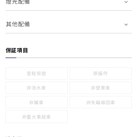
燈光配備
手動
電動
倒車雷達
倒車顯影系統
防盜系統
座椅記憶功能
感應頭燈
自適應遠近光
其他配備
無
有
日行燈
渦輪增壓
後座分離式傾倒
保証項目
頭燈光源
無
有
鹵素燈
HID
里程保證
原鈑件
LED
非泡水車
非營業車
非贓車
非失竊尋回車
非重大事故車