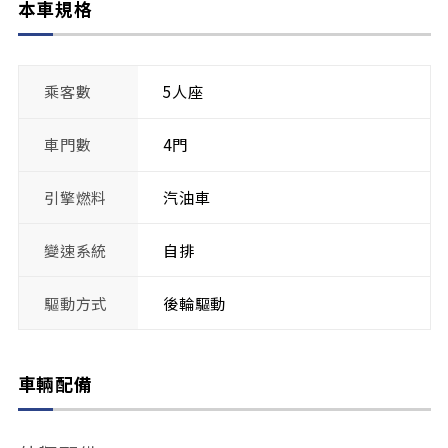
本車規格
乘客數
5人座
車門數
4門
引擎燃料
汽油車
變速系統
自排
驅動方式
後輪驅動
車輛配備