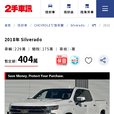
找好車
找好店
找海外車
首頁
找好車
CHEVROLET/雪芙蘭
Silverado
4門
2018年 
2018年 Silverado
車輛：229萬 ｜ 關稅：175萬 ｜ 車檢：-萬
404
萬
暫定額：