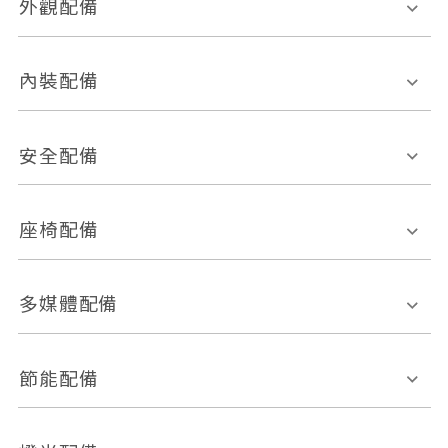
外觀配備
電動天窗
輪圈規格
內裝配備
感應式雨刷
後視鏡電動折疊
多功能方向盤
多功能資訊幕
安全配備
後視鏡方向指示燈
環景影像系統
Keyless免匙系統
前座正面氣囊
後座側面氣囊
座椅配備
恆溫空調
後座出風口
胎壓偵測
兒童安全椅固定裝置
座椅材質
多媒體配備
ABS防鎖死
上坡起步輔助
皮椅
絨布
車道偏離警示
定速系統
其它
外部音源接入
多媒體系統
節能配備
自動停車系統
盲點偵測系統
前座座椅調整
藍牙通訊
電腦導航
引擎啟閉系統