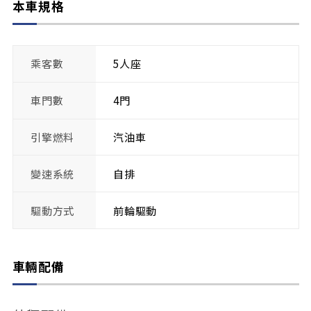
本車規格
乘客數
5人座
車門數
4門
引擎燃料
汽油車
變速系統
自排
驅動方式
前輪驅動
車輛配備