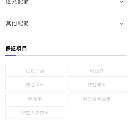
燈光配備
手動
電動
倒車雷達
倒車顯影系統
防盜系統
座椅記憶功能
感應頭燈
自適應遠近光
其他配備
無
有
日行燈
渦輪增壓
後座分離式傾倒
保証項目
頭燈光源
無
有
鹵素燈
HID
里程保證
原鈑件
LED
非泡水車
非營業車
非贓車
非失竊尋回車
非重大事故車