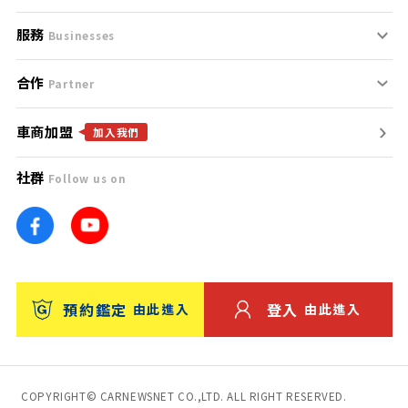
服務
支援中心
服務條款
Businesses
合作
什麼是Goo鑑定？
聯絡我們
免責聲明
Partner
車商加盟
合作夥伴
找好車
隱私權政策
加入我們
社群
Follow us on
廣告合作
找好店
團隊
找海外車
車訊網
消費者評價
台灣優良中古車商大獎
預約鑑定
登入
由此進入
由此進入
保固
收費服務
COPYRIGHT© CARNEWSNET CO.,LTD. ALL RIGHT RESERVED.