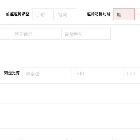
前座座椅調整
座椅記憶功能
手動
電動
無
藍牙通訊
電腦導航
頭燈光源
鹵素燈
HID
LED