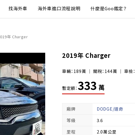
找海外車
海外車進口流程說明
什麼是Goo鑑定？
019年 Charger
2019年 Charger
車輛：189萬 ｜ 關稅：144萬 ｜ 車檢
333
萬
暫定額：
廠牌
DODGE/道奇
等級
3.6
里程
2.0萬公里