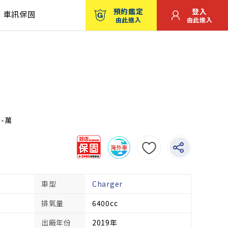
預約鑑定
登入
車訊保固
由此進入
由此進入
：-萬
車型
Charger
排氣量
6400cc
出廠年份
2019年