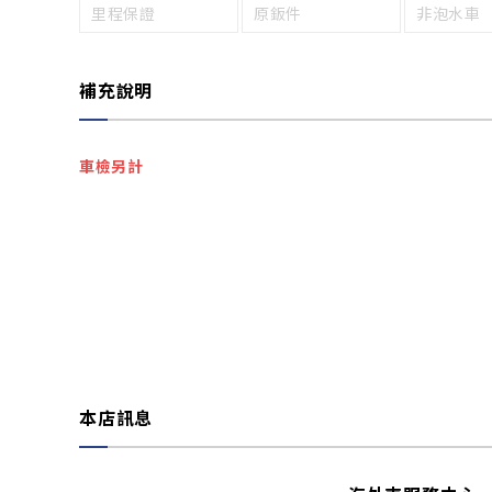
里程保證
原鈑件
非泡水車
補充說明
車檢另計
本店訊息