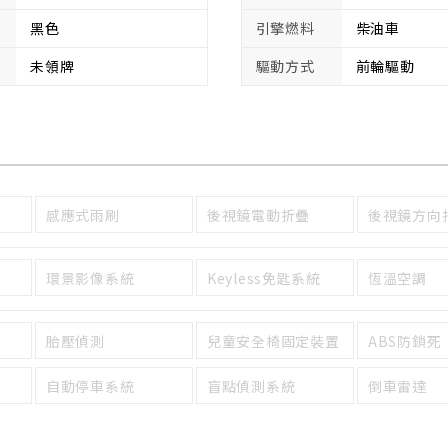
黑色
引擎燃料
柴油車
未領牌
驅動方式
前輪驅動
感應式雨刷
後視鏡電動折疊
後視鏡方向
環景影像系統
Keyless免匙系統
恆溫空調
胎壓偵測
兒童安全椅固定裝置
ABS防鎖死
自動停車系統
盲點偵測系統
倒車雷達