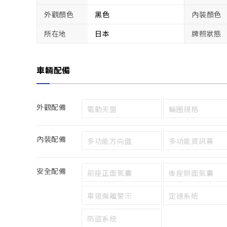
外觀顏色
黑色
內裝顏色
所在地
日本
牌照狀態
車輛配備
外觀配備
電動天窗
輪圈規格
內裝配備
多功能方向盤
多功能資訊幕
安全配備
前座正面氣囊
後座側面氣囊
車道偏離警示
定速系統
防盜系統