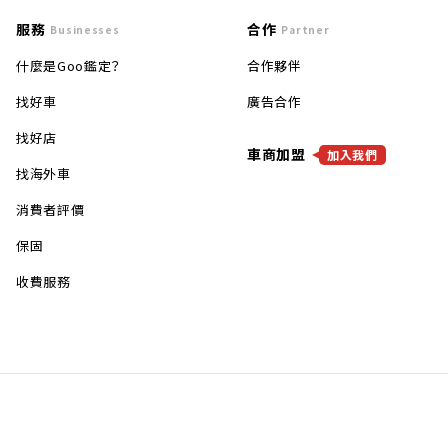
服務
合作
Businesses
Partner
什麼是Goo鑑定？
合作夥伴
找好車
廣告合作
找好店
車商加盟
加入我們
找海外車
消費者評價
保固
收費服務