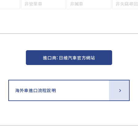
非營業車
非贓車
非失竊尋
進口商：日維汽車官方網站
海外車進口流程說明