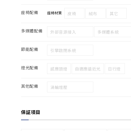
座椅配備
座椅材質
皮椅
絨布
其它
多媒體配備
外部音源接入
多媒體系統
節能配備
引擎啟閉系統
燈光配備
感應頭燈
自適應遠近光
日行燈
其他配備
渦輪增壓
保証項目