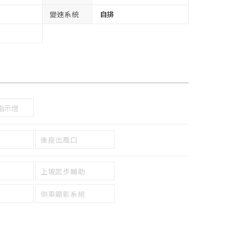
變速系統
自排
指示燈
後座出風口
上坡起步輔助
倒車顯影系統