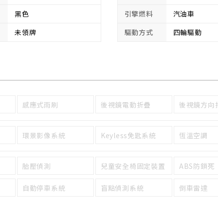
黑色
引擎燃料
汽油車
未領牌
驅動方式
四輪驅動
感應式雨刷
後視鏡電動折疊
後視鏡方向
環景影像系統
Keyless免匙系統
恆溫空調
胎壓偵測
兒童安全椅固定裝置
ABS防鎖死
自動停車系統
盲點偵測系統
倒車雷達