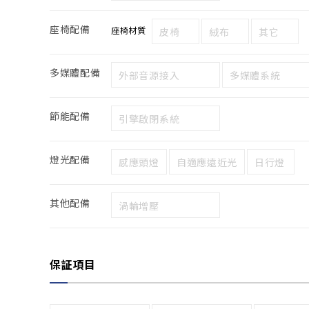
座椅配備
座椅材質
皮椅
絨布
其它
多媒體配備
外部音源接入
多媒體系統
節能配備
引擎啟閉系統
燈光配備
感應頭燈
自適應遠近光
日行燈
其他配備
渦輪增壓
保証項目