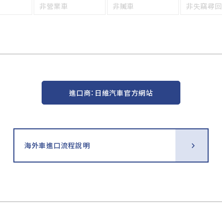
非營業車
非贓車
非失竊尋
進口商：日維汽車官方網站
海外車進口流程說明