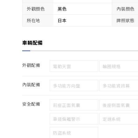
外觀顏色
黑色
內裝顏色
所在地
日本
牌照狀態
車輛配備
外觀配備
電動天窗
輪圈規格
內裝配備
多功能方向盤
多功能資訊幕
安全配備
前座正面氣囊
後座側面氣囊
車道偏離警示
定速系統
防盜系統