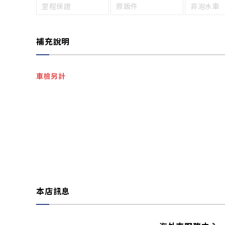
里程保證
原鈑件
非泡水車
補充說明
車檢另計
本店訊息