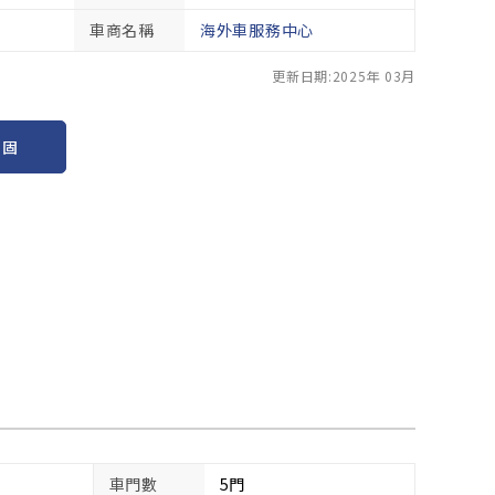
車商名稱
海外車服務中心
更新日期:2025年 03月
保固
車門數
5門