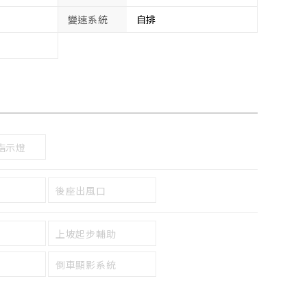
變速系統
自排
指示燈
後座出風口
上坡起步輔助
倒車顯影系統