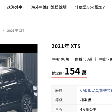
找海外車
海外車進口流程說明
什麼是Goo鑑定？
2021年 XT5
2021年 XT5
車輛：96萬 ｜ 關稅：58萬 ｜ 車檢：-
154
萬
暫定額：
廠牌
CADILLAC/凱迪拉
等級
標準版
里程
4.6萬公里