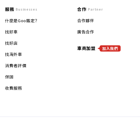
服務
合作
Businesses
Partner
什麼是Goo鑑定？
合作夥伴
找好車
廣告合作
找好店
車商加盟
加入我們
找海外車
消費者評價
保固
收費服務