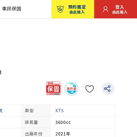
預約鑑定
登入
車訊保固
由此進入
由此進入
萬
克
車型
XT5
排氣量
3600cc
出廠年份
2021年