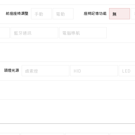
前座座椅調整
座椅記憶功能
手動
電動
無
藍牙通訊
電腦導航
頭燈光源
鹵素燈
HID
LED