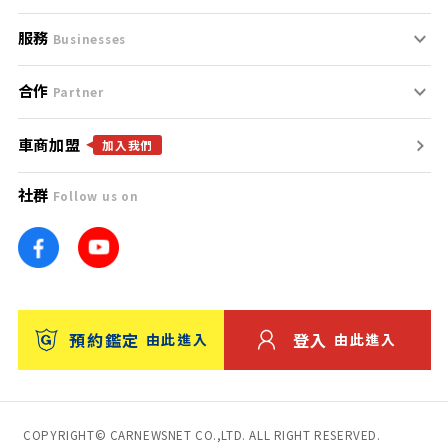
服務
支援中心
服務條款
Businesses
合作
什麼是Goo鑑定？
聯絡我們
免責聲明
Partner
車商加盟
合作夥伴
找好車
隱私權政策
加入我們
社群
Follow us on
廣告合作
找好店
團隊
找海外車
車訊網
消費者評價
台灣優良中古車商大獎
預約鑑定
登入
由此進入
由此進入
保固
收費服務
COPYRIGHT© CARNEWSNET CO.,LTD. ALL RIGHT RESERVED.