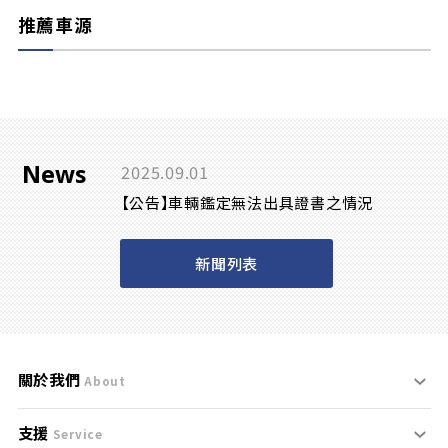
推薦車源
News
2025.09.01
【公告】車輛鑑定無法出具證書之情況
新聞列表
關於我們
About
支援
刊登規範
Service