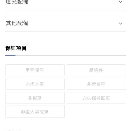
燈光配備
手動
電動
倒車雷達
倒車顯影系統
防盜系統
座椅記憶功能
感應頭燈
自適應遠近光
其他配備
無
有
日行燈
渦輪增壓
後座分離式傾倒
保証項目
頭燈光源
無
有
鹵素燈
HID
里程保證
原鈑件
LED
非泡水車
非營業車
非贓車
非失竊尋回車
非重大事故車