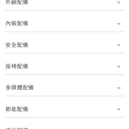
外觀配備
電動天窗
輪圈規格
內裝配備
感應式雨刷
後視鏡電動折疊
多功能方向盤
多功能資訊幕
安全配備
後視鏡方向指示燈
環景影像系統
Keyless免匙系統
前座正面氣囊
後座側面氣囊
座椅配備
恆溫空調
後座出風口
胎壓偵測
兒童安全椅固定裝置
座椅材質
多媒體配備
ABS防鎖死
上坡起步輔助
皮椅
絨布
車道偏離警示
定速系統
其它
外部音源接入
多媒體系統
節能配備
自動停車系統
盲點偵測系統
前座座椅調整
藍牙通訊
電腦導航
引擎啟閉系統