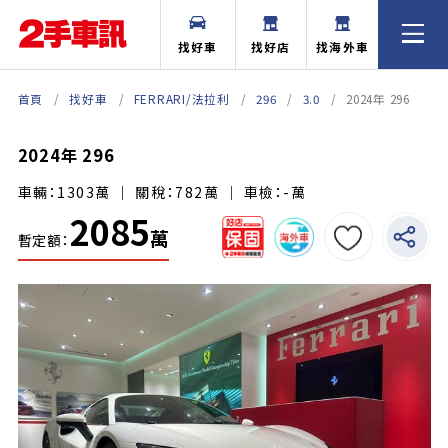
找好車
找好店
找海外車
首頁
找好車
FERRARI/法拉利
296
3.0
2024年 296
2024年 296
車輛：1303萬 ｜ 關稅：782萬 ｜ 車檢：-萬
2085
萬
暫定額：