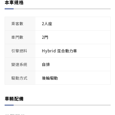
本車規格
乘客數
2人座
車門數
2門
引擎燃料
Hybrid 混合動力車
變速系統
自排
驅動方式
後輪驅動
車輛配備