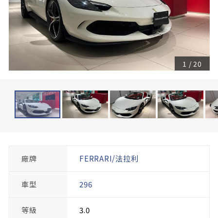
1
/
20
廠牌
FERRARI/法拉利
車型
296
等級
3.0