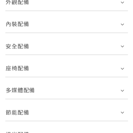
外觀配備
電動天窗
輪圈規格
內裝配備
感應式雨刷
後視鏡電動折疊
多功能方向盤
多功能資訊幕
安全配備
後視鏡方向指示燈
環景影像系統
Keyless免匙系統
前座正面氣囊
後座側面氣囊
座椅配備
恆溫空調
後座出風口
胎壓偵測
兒童安全椅固定裝置
座椅材質
多媒體配備
ABS防鎖死
上坡起步輔助
皮椅
絨布
車道偏離警示
定速系統
其它
外部音源接入
多媒體系統
節能配備
自動停車系統
盲點偵測系統
前座座椅調整
藍牙通訊
電腦導航
引擎啟閉系統