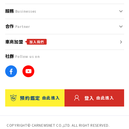
服務
支援中心
服務條款
Businesses
合作
什麼是Goo鑑定？
聯絡我們
免責聲明
Partner
車商加盟
合作夥伴
找好車
隱私權政策
加入我們
社群
Follow us on
廣告合作
找好店
團隊
找海外車
車訊網
消費者評價
台灣優良中古車商大獎
預約鑑定
登入
由此進入
由此進入
保固
收費服務
COPYRIGHT© CARNEWSNET CO.,LTD. ALL RIGHT RESERVED.