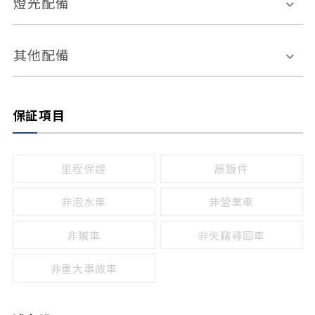
燈光配備
手動
電動
倒車雷達
倒車顯影系統
防盜系統
座椅記憶功能
感應頭燈
自適應遠近光
其他配備
無
有
日行燈
渦輪增壓
後座分離式傾倒
保証項目
頭燈光源
無
有
鹵素燈
HID
里程保證
原鈑件
LED
非泡水車
非營業車
非贓車
非失竊尋回車
非重大事故車