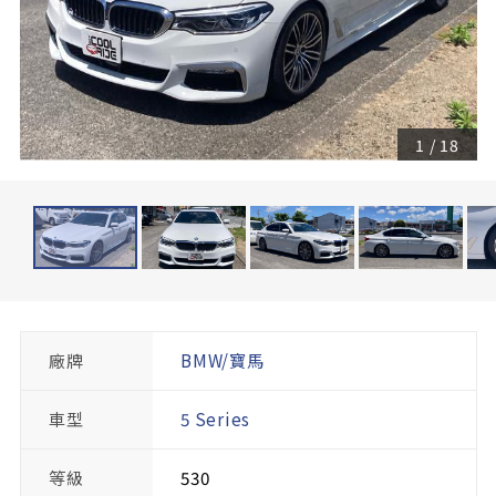
1
/
18
廠牌
BMW/寶馬
車型
5 Series
等級
530