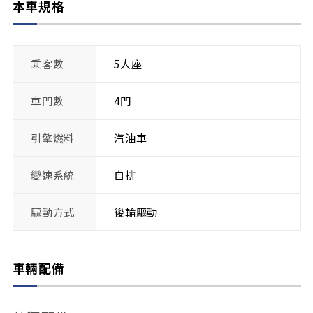
本車規格
乘客數
5人座
車門數
4門
引擎燃料
汽油車
變速系統
自排
驅動方式
後輪驅動
車輛配備