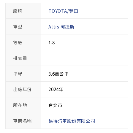
廠牌
TOYOTA/豐田
車型
Altis 阿提斯
等級
1.8
排氣量
里程
3.6萬公里
出廠年份
2024年
所在地
台北市
車商名稱
易得汽車股份有限公司