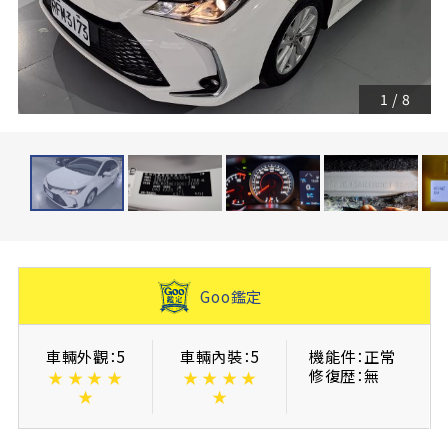
1
/
8
Goo鑑定
車輛外觀：5
車輛內裝：5
機能件：正常
修復歴：無
★
★
★
★
★
★
★
★
★
★