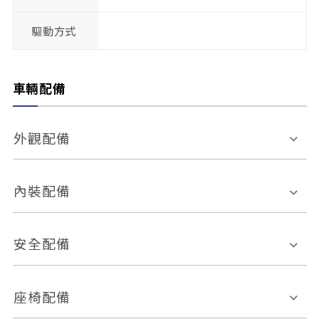
驅動方式
車輛配備
外觀配備
電動天窗
輪圈規格
內裝配備
感應式雨刷
後視鏡電動折疊
多功能方向盤
多功能資訊幕
安全配備
後視鏡方向指示燈
環景影像系統
Keyless免匙系統
前座正面氣囊
後座側面氣囊
座椅配備
恆溫空調
後座出風口