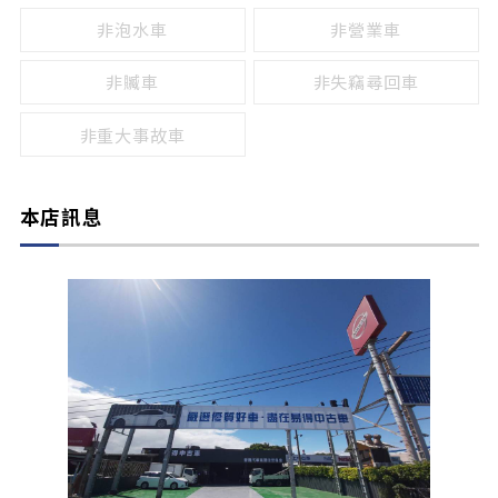
非泡水車
非營業車
非贓車
非失竊尋回車
非重大事故車
本店訊息