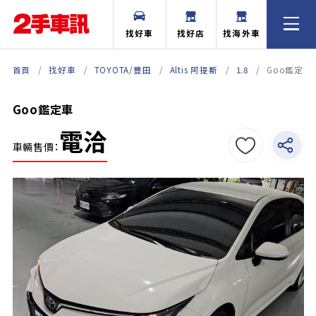
找好車
找好店
找海外車
首頁
找好車
TOYOTA/豐田
Altis 阿提斯
1.8
Goo鑑定車
Goo鑑定車
電洽
車輛售價：