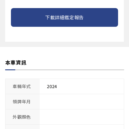
下載詳細鑑定報告
本車資訊
車輛年式
2024
領牌年月
外觀顏色