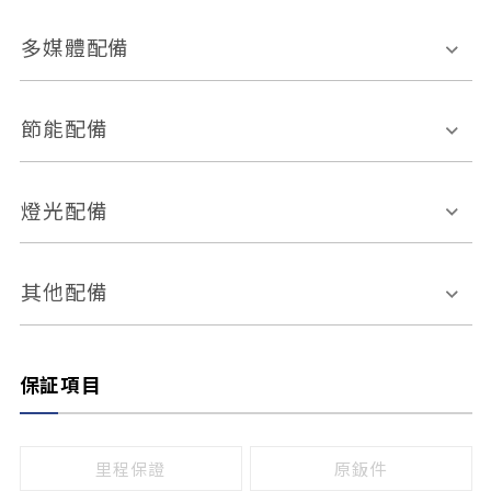
胎壓偵測
兒童安全椅固定裝置
座椅材質
多媒體配備
ABS防鎖死
上坡起步輔助
皮椅
絨布
車道偏離警示
定速系統
其它
外部音源接入
多媒體系統
節能配備
自動停車系統
盲點偵測系統
前座座椅調整
藍牙通訊
電腦導航
引擎啟閉系統
燈光配備
手動
電動
倒車雷達
倒車顯影系統
防盜系統
座椅記憶功能
感應頭燈
自適應遠近光
其他配備
無
有
日行燈
渦輪增壓
後座分離式傾倒
保証項目
頭燈光源
無
有
鹵素燈
HID
里程保證
原鈑件
LED