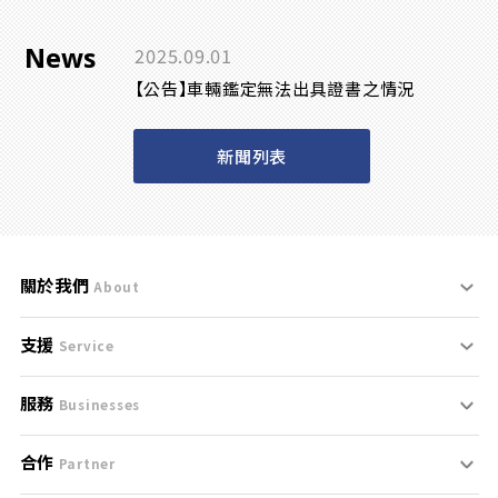
News
2025.09.01
【公告】車輛鑑定無法出具證書之情況
新聞列表
關於我們
About
支援
刊登規範
Service
服務
支援中心
服務條款
Businesses
合作
什麼是Goo鑑定？
聯絡我們
免責聲明
Partner