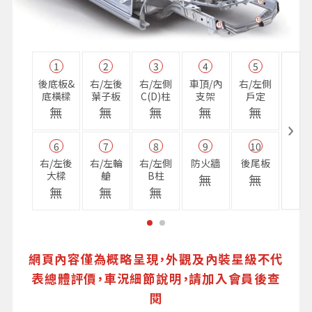
1
2
3
4
5
11
後底板&
右/左後
右/左側
車頂/內
右/左側
右前
底橫樑
葉子板
C(D)柱
支架
戶定
樑
無
無
無
無
無
無
6
7
8
9
10
16
右/左後
右/左輪
右/左側
防火牆
後尾板
避震
大樑
艙
B柱
座
無
無
無
無
無
無
網頁內容僅為概略呈現，外觀及內裝星級不代
表總體評價，車況細節說明，請加入會員後查
閱