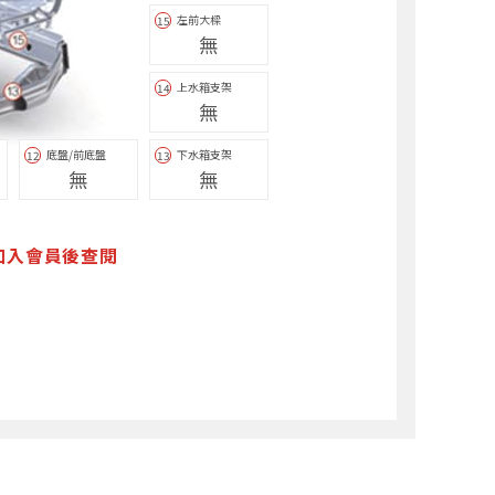
左前大樑
15
無
上水箱支架
14
無
底盤/前底盤
下水箱支架
12
13
無
無
加入會員後查閱