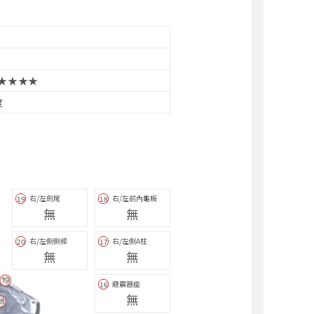
★★★★
度
右/左劍尾
右/左前內龜板
19
18
無
無
右/左側側樑
右/左側A柱
20
17
無
無
避震器座
16
無