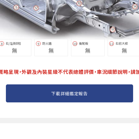
右/左側B柱
防火牆
後尾板
右前大樑
8
9
10
11
無
無
無
無
概略呈現，外觀及內裝星級不代表總體評價，車況細節說明，請
下載詳細鑑定報告