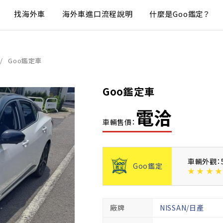
找海外車
海外車進口流程說明
什麼是Goo鑑定？
Goo鑑定車
Goo鑑定車
電洽
車輛售價：
車輛外觀：
Goo鑑定
★
★
★
★
廠牌
NISSAN/日產