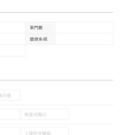
車門數
變速系統
指示燈
後座出風口
上坡起步輔助