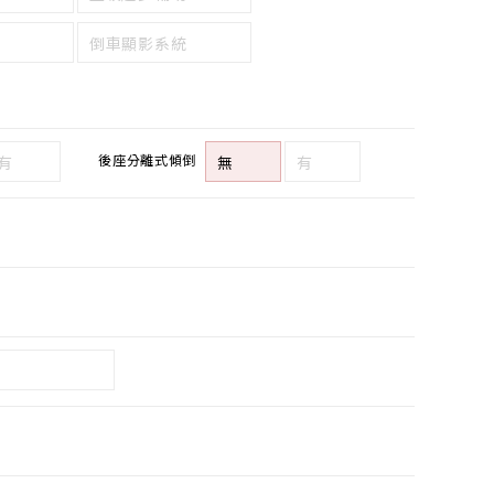
倒車顯影系統
後座分離式傾倒
有
無
有