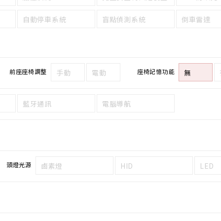
自動停車系統
盲點偵測系統
倒車雷達
前座座椅調整
座椅記憶功能
手動
電動
無
藍牙通訊
電腦導航
頭燈光源
鹵素燈
HID
LED