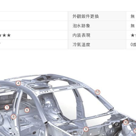
外觀鈑件更換
無
泡水跡象
無
★★★
内装表現
★
V
冷氣溫度
0