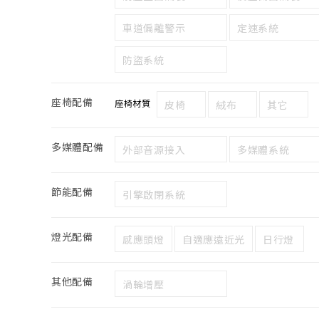
車道偏離警示
定速系統
防盜系統
座椅配備
座椅材質
皮椅
絨布
其它
多媒體配備
外部音源接入
多媒體系統
節能配備
引擎啟閉系統
燈光配備
感應頭燈
自適應遠近光
日行燈
其他配備
渦輪增壓