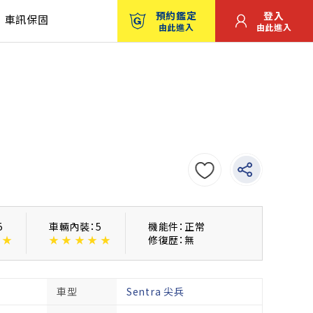
預約鑑定
登入
車訊保固
由此進入
由此進入
5
車輛內裝：5
機能件：正常
★
★
★
★
★
★
修復歴：無
車型
Sentra 尖兵