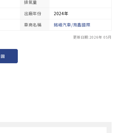
排氣量
出廠年份
2024年
車商名稱
銘峰汽車/育鑫國際
更新日期:2026年 05月
保固