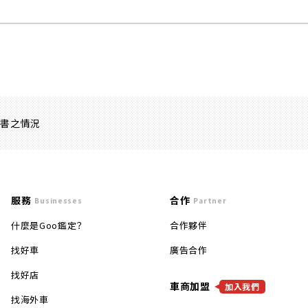
證書之情況
服務
合作
Businesses
Partner
什麼是Goo鑑定？
合作夥伴
找好車
廣告合作
找好店
車商加盟
加入我們
找海外車