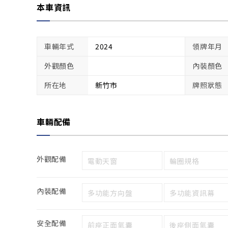
本車資訊
車輛年式
2024
領牌年月
外觀顏色
內裝顏色
所在地
新竹市
牌照狀態
車輛配備
外觀配備
電動天窗
輪圈規格
內裝配備
多功能方向盤
多功能資訊幕
安全配備
前座正面氣囊
後座側面氣囊