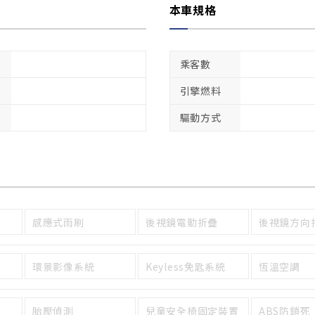
本車規格
乘客數
引擎燃料
驅動方式
感應式雨刷
後視鏡電動折疊
後視鏡方向
環景影像系統
Keyless免匙系統
恆溫空調
胎壓偵測
兒童安全椅固定裝置
ABS防鎖死