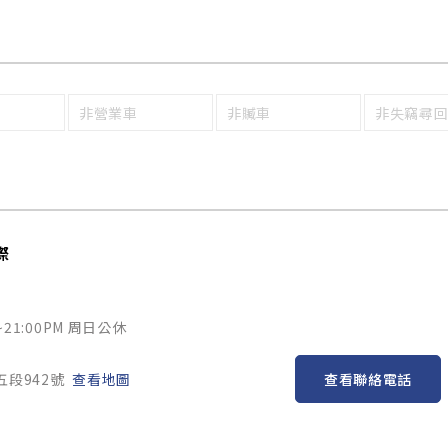
非營業車
非贓車
非失竊尋
際
~21:00PM 周日公休
查看聯絡電話
五段942號
查看地圖