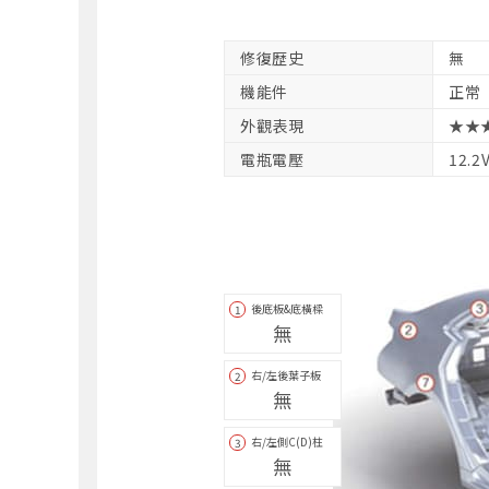
修復歴史
無
機能件
正常
外觀表現
★★
電瓶電壓
12.2
後底板&底橫樑
1
無
右/左後葉子板
2
無
右/左側C(D)柱
3
無