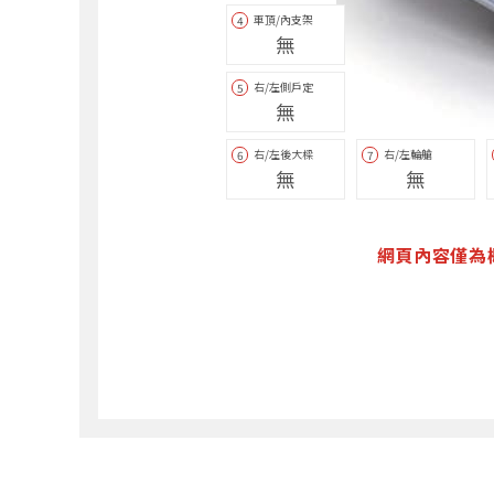
車頂/內支架
4
無
右/左側戶定
5
無
右/左後大樑
右/左輪艙
6
7
無
無
網頁內容僅為