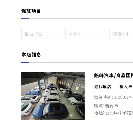
保証項目
里程保證
原鈑件
非泡水車
本店訊息
銘峰汽車/育鑫國
總代理店
輸入車
營業時間：10:00AM
區域：新竹市
地址：香山區中華路