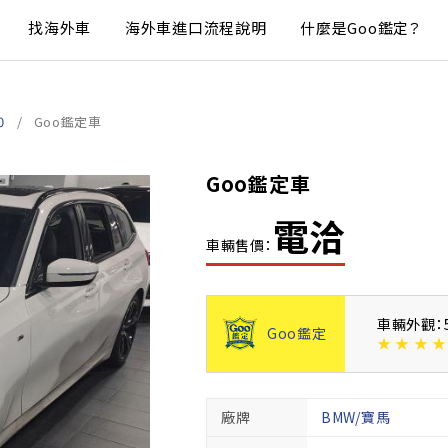
找海外車
海外車進口流程說明
什麼是Goo鑑定？
0
Goo鑑定車
Goo鑑定車
電洽
車輛售價：
車輛外觀：
Goo鑑定
★
★
★
★
廠牌
BMW/寶馬