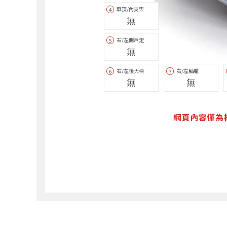
車頂/內支架
4
無
右/左側戶定
5
無
右/左後大樑
右/左輪艙
6
7
無
無
網頁內容僅為