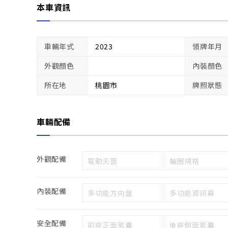
本車資訊
車輛年式
2023
領牌年月
外觀顏色
內裝顏色
所在地
桃園市
牌照狀態
車輛配備
外觀配備
電動天窗
輪圈規格
內裝配備
多功能方向盤
多功能資訊幕
安全配備
前座正面氣囊
後座側面氣囊