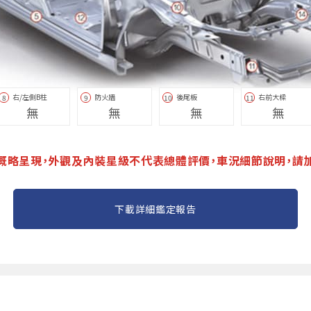
右/左側B柱
防火牆
後尾板
右前大樑
8
9
10
11
無
無
無
無
概略呈現，外觀及內裝星級不代表總體評價，車況細節說明，請
下載詳細鑑定報告