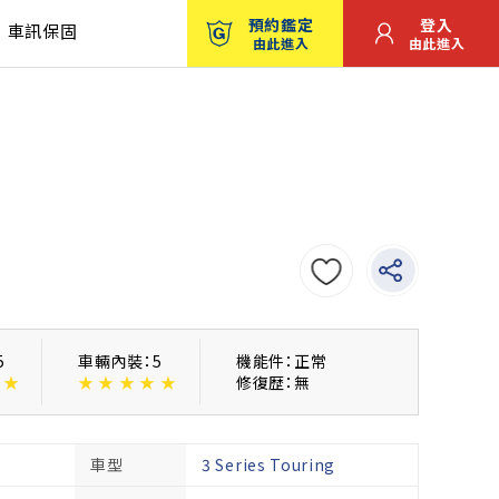
預約鑑定
登入
車訊保固
由此進入
由此進入
5
車輛內裝：5
機能件：正常
★
★
★
★
★
★
修復歴：無
車型
3 Series Touring