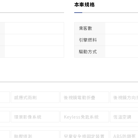
本車規格
乘客數
引擎燃料
驅動方式
感應式雨刷
後視鏡電動折疊
後視鏡方向
環景影像系統
Keyless免匙系統
恆溫空調
胎壓偵測
兒童安全椅固定裝置
ABS防鎖死