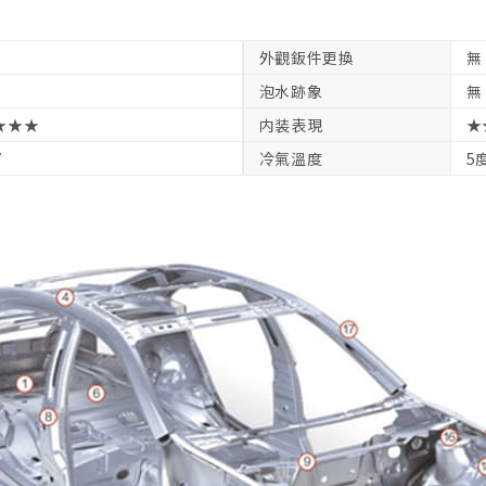
外觀鈑件更換
無
泡水跡象
無
★★★
内装表現
★
V
冷氣溫度
5