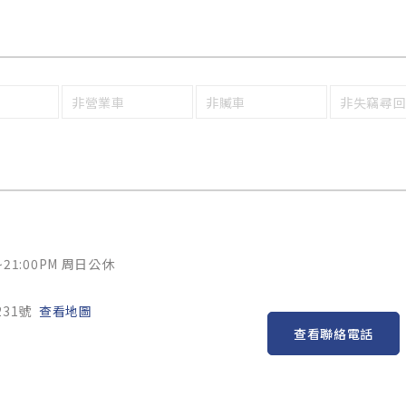
非營業車
非贓車
非失竊尋
~21:00PM 周日公休
31號
查看地圖
查看聯絡電話