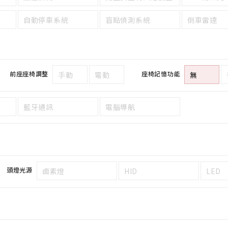
自動停車系統
盲點偵測系統
倒車雷達
前座座椅調整
座椅記憶功能
手動
電動
無
藍牙通訊
電腦導航
頭燈光源
鹵素燈
HID
LED