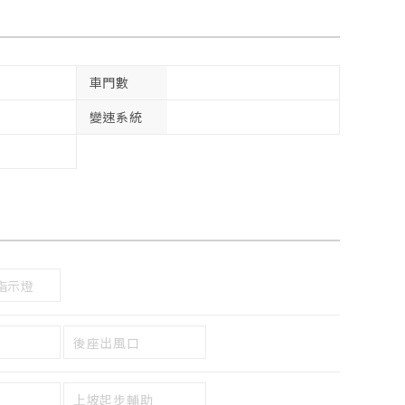
車門數
變速系統
指示燈
後座出風口
上坡起步輔助