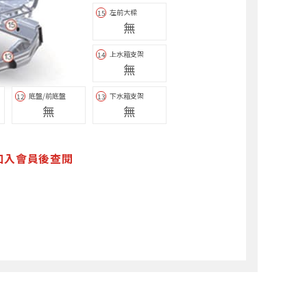
左前大樑
15
無
上水箱支架
14
無
底盤/前底盤
下水箱支架
12
13
無
無
加入會員後查閱