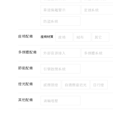
車道偏離警示
定速系統
防盜系統
座椅配備
座椅材質
皮椅
絨布
其它
多媒體配備
外部音源接入
多媒體系統
節能配備
引擎啟閉系統
燈光配備
感應頭燈
自適應遠近光
日行燈
其他配備
渦輪增壓