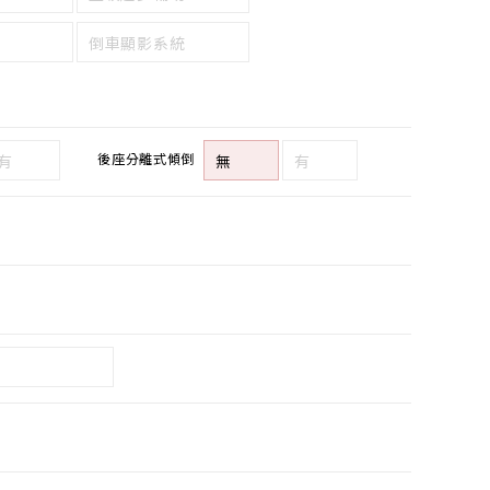
倒車顯影系統
後座分離式傾倒
有
無
有