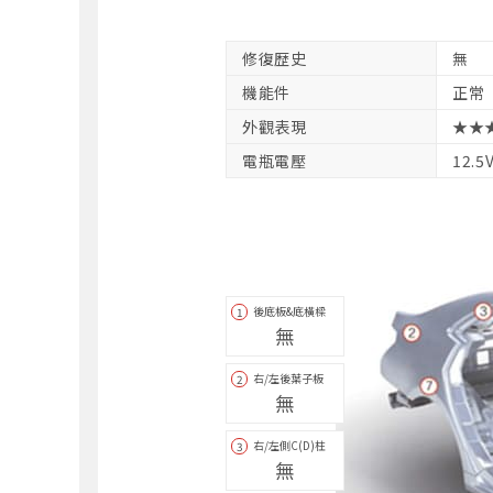
修復歴史
無
機能件
正常
外觀表現
★★
電瓶電壓
12.5
後底板&底橫樑
1
無
右/左後葉子板
2
無
右/左側C(D)柱
3
無