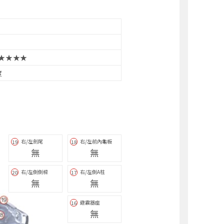
★★★★
度
右/左劍尾
右/左前內龜板
19
18
無
無
右/左側側樑
右/左側A柱
20
17
無
無
避震器座
16
無