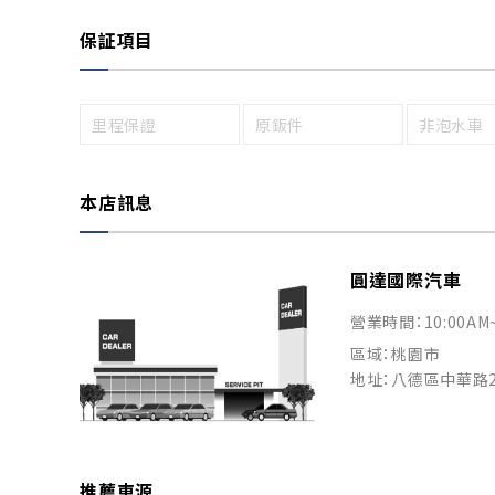
保証項目
里程保證
原鈑件
非泡水車
本店訊息
圓達國際汽車
營業時間：10:00AM
區域：桃園市
地址：八德區中華路2
推薦車源