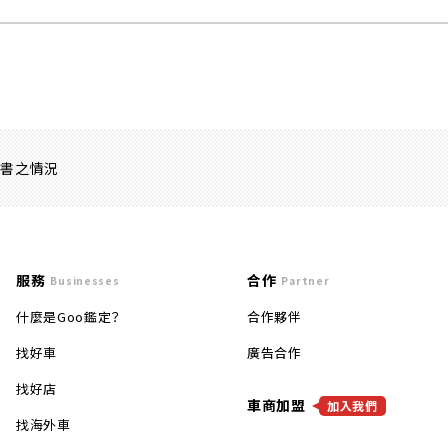
證書之情況
服務
合作
Businesses
Partner
什麼是Goo鑑定？
合作夥伴
找好車
廣告合作
找好店
車商加盟
加入我們
找海外車