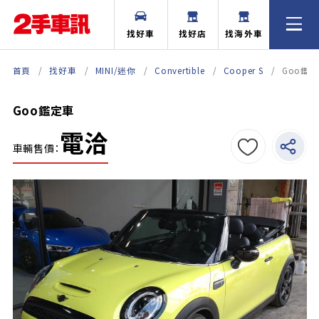
找好車
找好店
找海外車
首頁
找好車
MINI/迷你
Convertible
Cooper S
Goo鑑
Goo鑑定車
電洽
車輛售價：