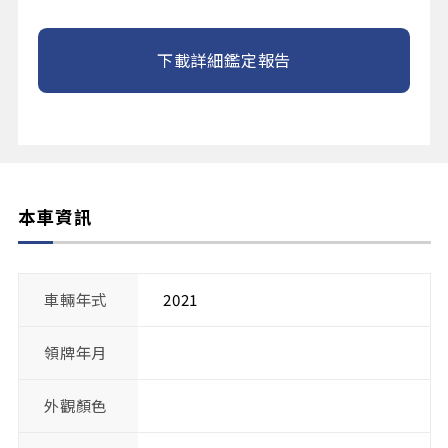
下載詳細鑑定報告
本車資訊
車輛年式
2021
領牌年月
外觀顏色