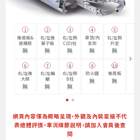
1
2
3
4
5
11
後底板&
右/左後
右/左側
車頂/內
右/左側
右前
底橫樑
葉子板
C(D)柱
支架
戶定
樑
無
無
無
無
無
無
6
7
8
9
10
16
右/左後
右/左輪
右/左側
防火牆
後尾板
避震
大樑
艙
B柱
座
無
無
無
無
無
無
網頁內容僅為概略呈現，外觀及內裝星級不代
表總體評價，車況細節說明，請加入會員後查
閱