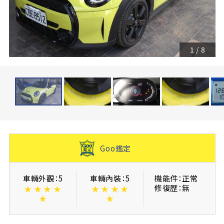
1
/
8
Goo鑑定
車輛外觀：5
車輛內裝：5
機能件：正常
修復歴：無
★
★
★
★
★
★
★
★
★
★