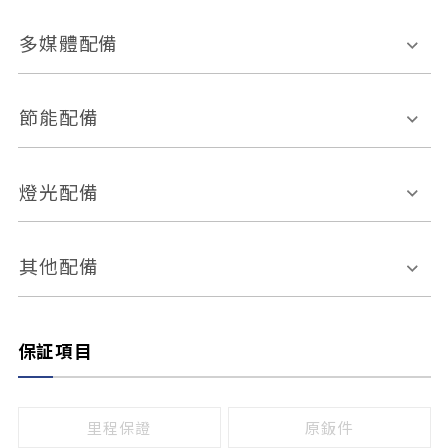
胎壓偵測
兒童安全椅固定裝置
座椅材質
多媒體配備
ABS防鎖死
上坡起步輔助
皮椅
絨布
車道偏離警示
定速系統
其它
外部音源接入
多媒體系統
節能配備
自動停車系統
盲點偵測系統
前座座椅調整
藍牙通訊
電腦導航
引擎啟閉系統
燈光配備
手動
電動
倒車雷達
倒車顯影系統
防盜系統
座椅記憶功能
感應頭燈
自適應遠近光
其他配備
無
有
日行燈
渦輪增壓
後座分離式傾倒
保証項目
頭燈光源
無
有
鹵素燈
HID
里程保證
原鈑件
LED