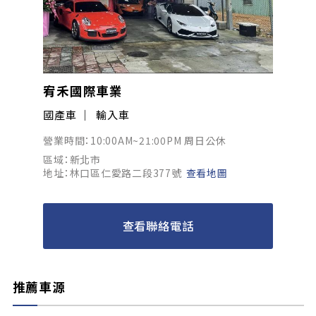
宥禾國際車業
國產車
輸入車
營業時間：10:00AM~21:00PM 周日公休
區域：新北市
地址：林口區仁愛路二段377號
查看地圖
查看聯絡電話
推薦車源