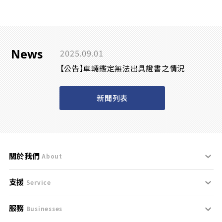
News
2025.09.01
【公告】車輛鑑定無法出具證書之情況
新聞列表
關於我們
About
支援
刊登規範
Service
服務
支援中心
服務條款
Businesses