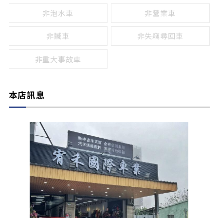
非泡水車
非營業車
非贓車
非失竊尋回車
非重大事故車
本店訊息