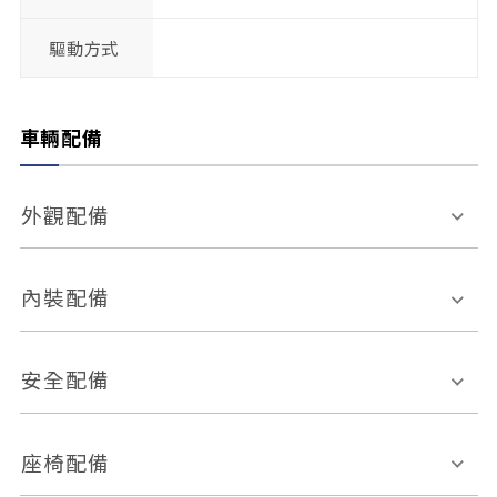
驅動方式
車輛配備
外觀配備
電動天窗
輪圈規格
內裝配備
感應式雨刷
後視鏡電動折疊
多功能方向盤
多功能資訊幕
安全配備
後視鏡方向指示燈
環景影像系統
Keyless免匙系統
前座正面氣囊
後座側面氣囊
座椅配備
恆溫空調
後座出風口