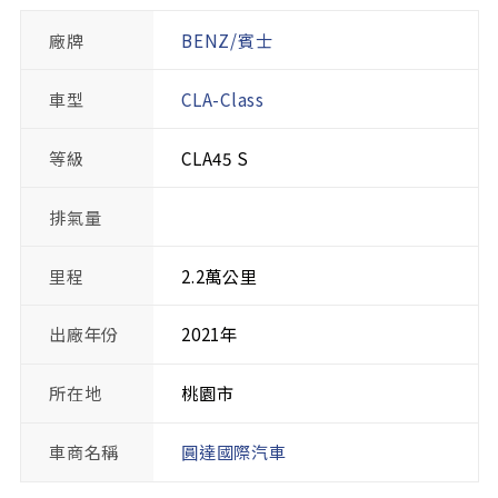
廠牌
BENZ/賓士
車型
CLA-Class
等級
CLA45 S
排氣量
里程
2.2萬公里
出廠年份
2021年
所在地
桃園市
車商名稱
圓達國際汽車