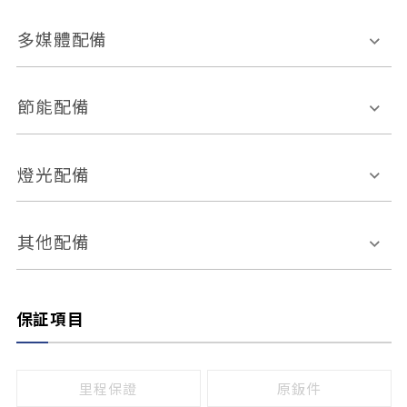
胎壓偵測
兒童安全椅固定裝置
座椅材質
多媒體配備
ABS防鎖死
上坡起步輔助
皮椅
絨布
車道偏離警示
定速系統
其它
外部音源接入
多媒體系統
節能配備
自動停車系統
盲點偵測系統
前座座椅調整
藍牙通訊
電腦導航
引擎啟閉系統
燈光配備
手動
電動
倒車雷達
倒車顯影系統
防盜系統
座椅記憶功能
感應頭燈
自適應遠近光
其他配備
無
有
日行燈
渦輪增壓
後座分離式傾倒
保証項目
頭燈光源
無
有
鹵素燈
HID
里程保證
原鈑件
LED