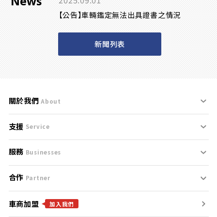
News
2025.09.01
【公告】車輛鑑定無法出具證書之情況
新聞列表
關於我們
About
支援
刊登規範
Service
服務
支援中心
服務條款
Businesses
合作
什麼是Goo鑑定？
聯絡我們
免責聲明
Partner
車商加盟
合作夥伴
找好車
隱私權政策
加入我們