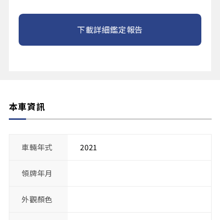
下載詳細鑑定報告
本車資訊
車輛年式
2021
領牌年月
外觀顏色