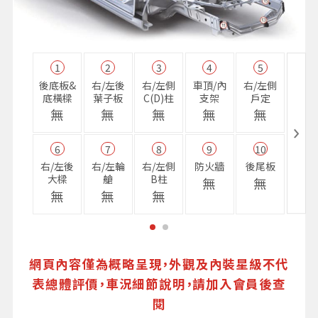
1
2
3
4
5
11
後底板&
右/左後
右/左側
車頂/內
右/左側
右前
底橫樑
葉子板
C(D)柱
支架
戶定
樑
無
無
無
無
無
無
6
7
8
9
10
16
右/左後
右/左輪
右/左側
防火牆
後尾板
避震
大樑
艙
B柱
座
無
無
無
無
無
無
網頁內容僅為概略呈現，外觀及內裝星級不代
表總體評價，車況細節說明，請加入會員後查
閱