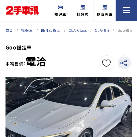
找好車
找好店
找海外車
首頁
找好車
BENZ/賓士
CLA-Class
CLA45 S
Goo鑑定
Goo鑑定車
電洽
車輛售價：