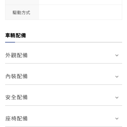
驅動方式
車輛配備
外觀配備
電動天窗
輪圈規格
內裝配備
感應式雨刷
後視鏡電動折疊
多功能方向盤
多功能資訊幕
安全配備
後視鏡方向指示燈
環景影像系統
Keyless免匙系統
前座正面氣囊
後座側面氣囊
座椅配備
恆溫空調
後座出風口