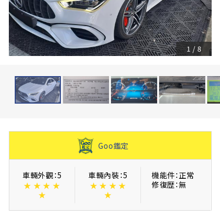
1
/
8
Goo鑑定
車輛外觀：5
車輛內裝：5
機能件：正常
修復歴：無
★
★
★
★
★
★
★
★
★
★