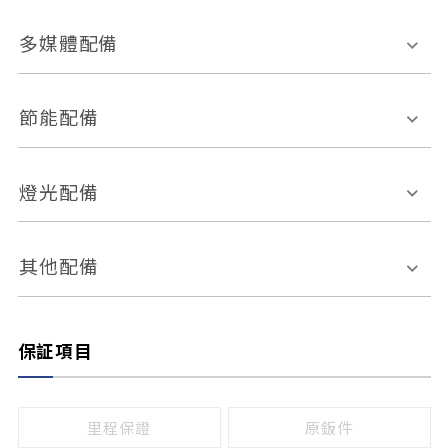
胎壓偵測
兒童安全椅固定裝置
座椅材質
多媒體配備
ABS防鎖死
上坡起步輔助
皮椅
絨布
車道偏離警示
定速系統
其它
外部音源接入
多媒體系統
節能配備
自動停車系統
盲點偵測系統
前座座椅調整
藍牙通訊
電腦導航
引擎啟閉系統
燈光配備
手動
電動
倒車雷達
倒車顯影系統
防盜系統
座椅記憶功能
感應頭燈
自適應遠近光
其他配備
無
有
日行燈
渦輪增壓
後座分離式傾倒
保証項目
頭燈光源
無
有
鹵素燈
HID
里程保證
原鈑件
LED