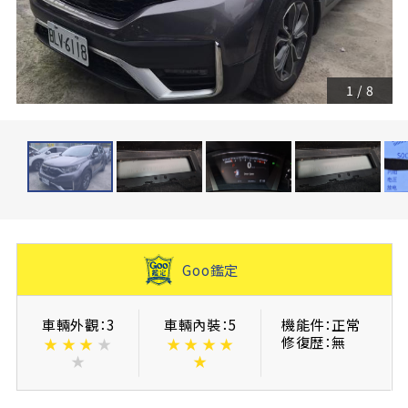
1
/
8
Goo鑑定
車輛外觀：3
車輛內裝：5
機能件：正常
修復歴：無
★
★
★
★
★
★
★
★
★
★