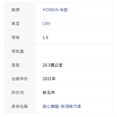
廠牌
HONDA/本田
車型
CRV
等級
1.5
排氣量
里程
20.3萬公里
出廠年份
2021年
所在地
新北市
車商名稱
順心聯盟-新頂級汽車