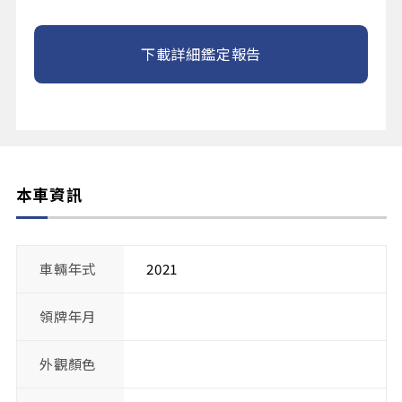
下載詳細鑑定報告
本車資訊
車輛年式
2021
領牌年月
外觀顏色