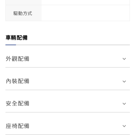
驅動方式
車輛配備
外觀配備
電動天窗
輪圈規格
內裝配備
感應式雨刷
後視鏡電動折疊
多功能方向盤
多功能資訊幕
安全配備
後視鏡方向指示燈
環景影像系統
Keyless免匙系統
前座正面氣囊
後座側面氣囊
座椅配備
恆溫空調
後座出風口