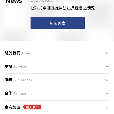
News
2025.09.01
【公告】車輛鑑定無法出具證書之情況
新聞列表
關於我們
About
支援
刊登規範
Service
服務
支援中心
服務條款
Businesses
合作
什麼是Goo鑑定？
聯絡我們
免責聲明
Partner
車商加盟
合作夥伴
找好車
隱私權政策
加入我們