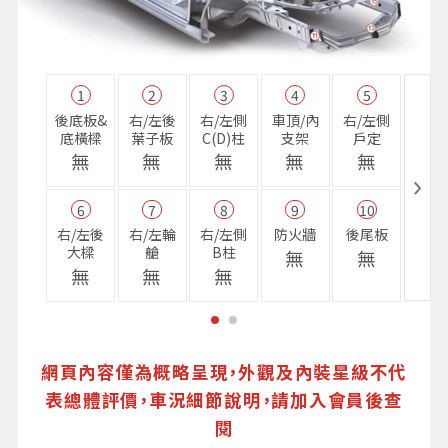
1
2
3
4
5
11
後底板&
右/左後
右/左側
車頂/內
右/左側
右前
底橫樑
葉子板
C(D)柱
支架
戶定
樑
無
無
無
無
無
無
6
7
8
9
10
16
右/左後
右/左輪
右/左側
防火牆
後尾板
避震
大樑
艙
B柱
座
無
無
無
無
無
無
網頁內容僅為概略呈現，外觀及內裝星級不代
表總體評價，車況細節說明，請加入會員後查
閱