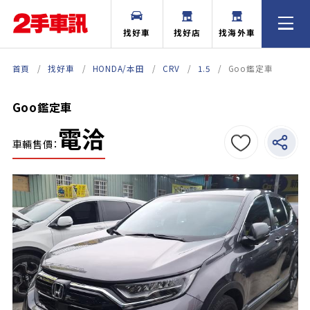
找好車
找好店
找海外車
首頁
找好車
HONDA/本田
CRV
1.5
Goo鑑定車
Goo鑑定車
電洽
車輛售價：