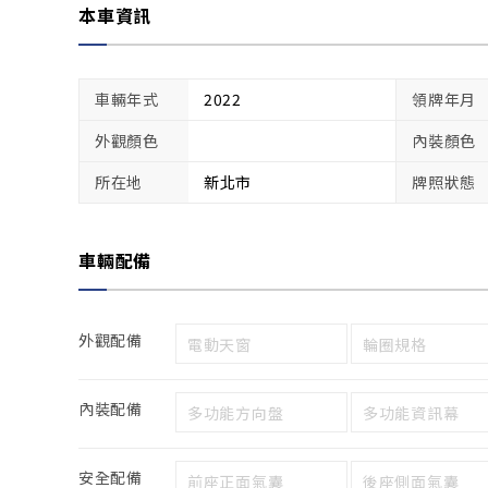
本車資訊
車輛年式
2022
領牌年月
外觀顏色
內裝顏色
所在地
新北市
牌照狀態
車輛配備
外觀配備
電動天窗
輪圈規格
內裝配備
多功能方向盤
多功能資訊幕
安全配備
前座正面氣囊
後座側面氣囊