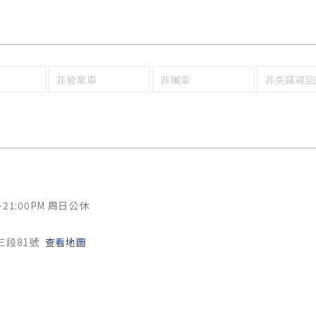
非營業車
非贓車
非失竊尋
~21:00PM 周日公休
三段81號
查看地圖