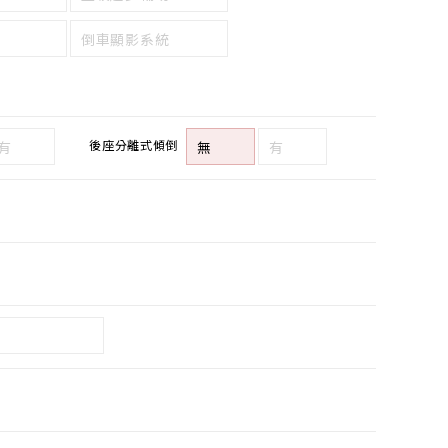
倒車顯影系統
後座分離式傾倒
有
無
有