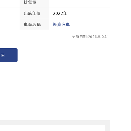
排氣量
出廠年份
2022年
車商名稱
煥鑫汽車
更新日期:2026年 04月
保固