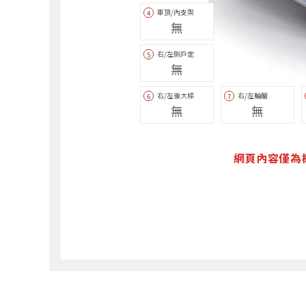
車頂/內支架
4
無
右/左側戶定
5
無
右/左後大樑
右/左輪艙
6
7
無
無
網頁內容僅為