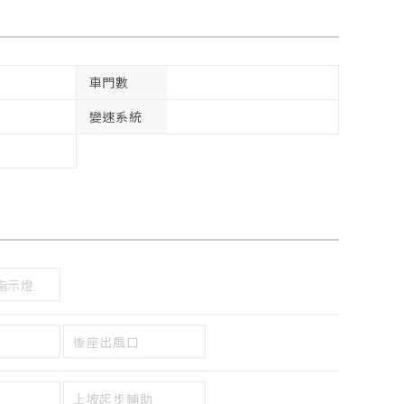
車門數
變速系統
指示燈
後座出風口
上坡起步輔助