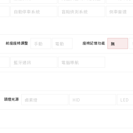
自動停車系統
盲點偵測系統
倒車雷達
前座座椅調整
座椅記憶功能
手動
電動
無
藍牙通訊
電腦導航
頭燈光源
鹵素燈
HID
LED