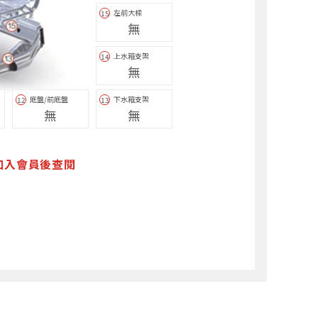
左前大樑
15
無
上水箱支架
14
無
底盤/前底盤
下水箱支架
12
13
無
無
加入會員後查閱