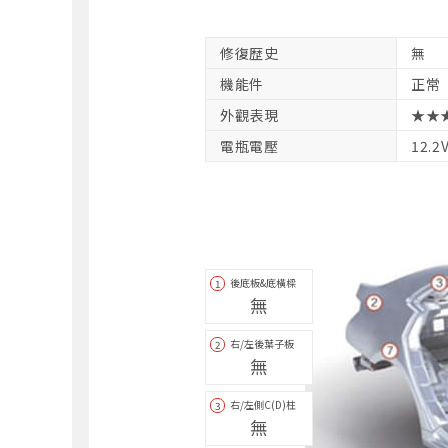
修復歴史
無
機能件
正常
外觀表現
★★
電瓶電壓
12.2
後底板&底橫樑
1
無
右/左後葉子板
2
無
右/左側C(D)柱
3
無