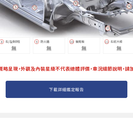
右/左側B柱
防火牆
後尾板
右前大樑
8
9
10
11
無
無
無
無
概略呈現，外觀及內裝星級不代表總體評價，車況細節說明，請
下載詳細鑑定報告