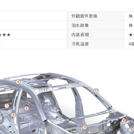
外觀鈑件更換
無
泡水跡象
無
★★★
内装表現
★
V
冷氣溫度
4