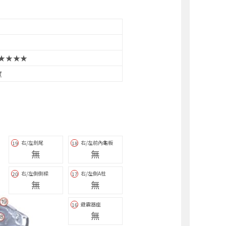
★★★★
度
右/左劍尾
右/左前內龜板
19
18
無
無
右/左側側樑
右/左側A柱
20
17
無
無
避震器座
16
無