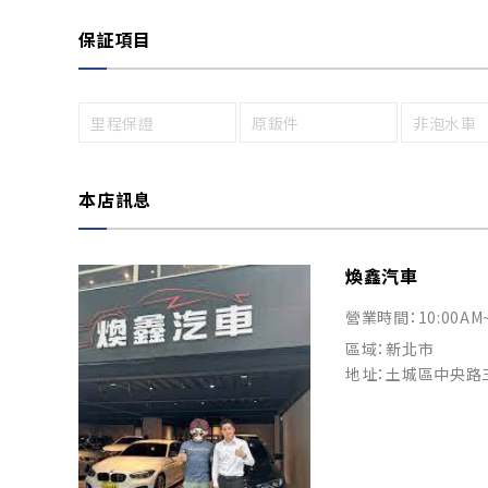
保証項目
里程保證
原鈑件
非泡水車
本店訊息
煥鑫汽車
營業時間：10:00AM
區域：新北市
地址：土城區中央路