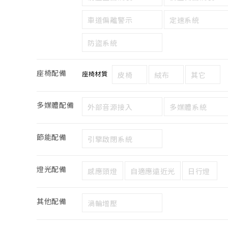
車道偏離警示
定速系統
防盜系統
座椅配備
座椅材質
皮椅
絨布
其它
多媒體配備
外部音源接入
多媒體系統
節能配備
引擎啟閉系統
燈光配備
感應頭燈
自適應遠近光
日行燈
其他配備
渦輪增壓