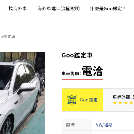
找海外車
海外車進口流程說明
什麼是Goo鑑定？
oo鑑定車
Goo鑑定車
電洽
車輛售價：
車輛外觀：
Goo鑑定
★
★
★
★
廠牌
VW/福斯