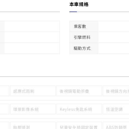
本車規格
乘客數
引擎燃料
驅動方式
感應式雨刷
後視鏡電動折疊
後視鏡方向
環景影像系統
Keyless免匙系統
恆溫空調
胎壓偵測
兒童安全椅固定裝置
ABS防鎖死