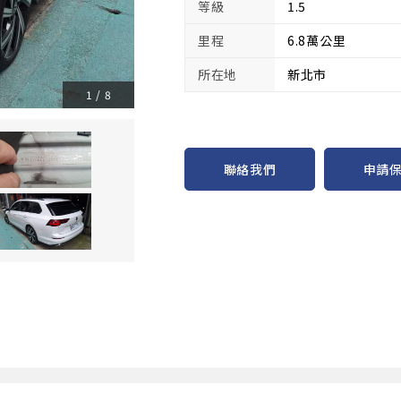
等級
1.5
里程
6.8萬公里
所在地
新北市
1
/
8
申請
聯絡我們