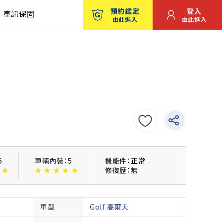
預約鑑定
登入
車訊保固
由此進入
由此進入
5
車輛內裝：5
機能件：正常
★
★
★
★
★
★
修復歴：無
車型
Golf 高爾夫