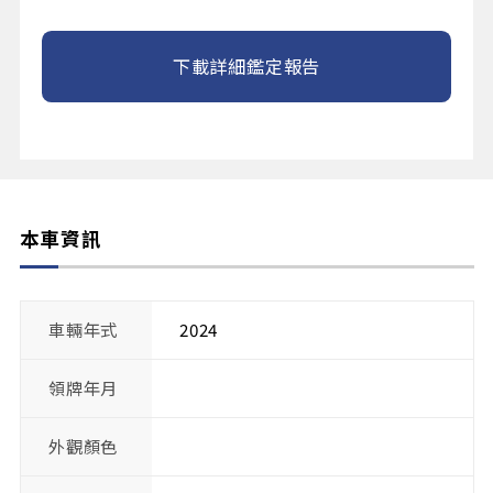
下載詳細鑑定報告
本車資訊
車輛年式
2024
領牌年月
外觀顏色