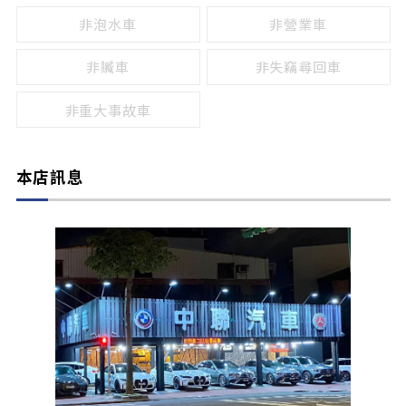
非泡水車
非營業車
非贓車
非失竊尋回車
非重大事故車
本店訊息