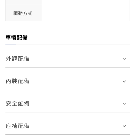
驅動方式
車輛配備
外觀配備
電動天窗
輪圈規格
內裝配備
感應式雨刷
後視鏡電動折疊
多功能方向盤
多功能資訊幕
安全配備
後視鏡方向指示燈
環景影像系統
Keyless免匙系統
前座正面氣囊
後座側面氣囊
座椅配備
恆溫空調
後座出風口