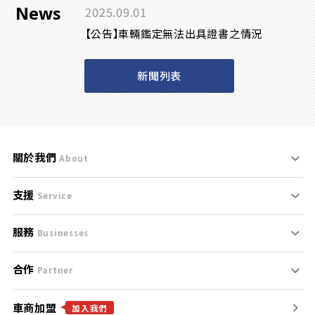
News
2025.09.01
【公告】車輛鑑定無法出具證書之情況
新聞列表
關於我們
About
支援
刊登規範
Service
服務
支援中心
服務條款
Businesses
合作
什麼是Goo鑑定？
聯絡我們
免責聲明
Partner
車商加盟
合作夥伴
找好車
隱私權政策
加入我們