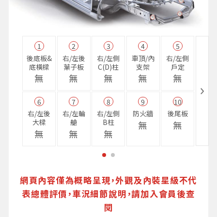
1
2
3
4
5
11
後底板&
右/左後
右/左側
車頂/內
右/左側
右前
底橫樑
葉子板
C(D)柱
支架
戶定
樑
無
無
無
無
無
無
6
7
8
9
10
16
右/左後
右/左輪
右/左側
防火牆
後尾板
避震
大樑
艙
B柱
座
無
無
無
無
無
無
網頁內容僅為概略呈現，外觀及內裝星級不代
表總體評價，車況細節說明，請加入會員後查
閱