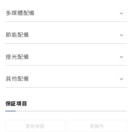
胎壓偵測
兒童安全椅固定裝置
座椅材質
多媒體配備
ABS防鎖死
上坡起步輔助
皮椅
絨布
車道偏離警示
定速系統
其它
外部音源接入
多媒體系統
節能配備
自動停車系統
盲點偵測系統
前座座椅調整
藍牙通訊
電腦導航
引擎啟閉系統
燈光配備
手動
電動
倒車雷達
倒車顯影系統
防盜系統
座椅記憶功能
感應頭燈
自適應遠近光
其他配備
無
有
日行燈
渦輪增壓
後座分離式傾倒
保証項目
頭燈光源
無
有
鹵素燈
HID
里程保證
原鈑件
LED