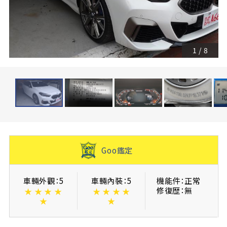
1
/
8
Goo鑑定
車輛外觀：5
車輛內裝：5
機能件：正常
修復歴：無
★
★
★
★
★
★
★
★
★
★