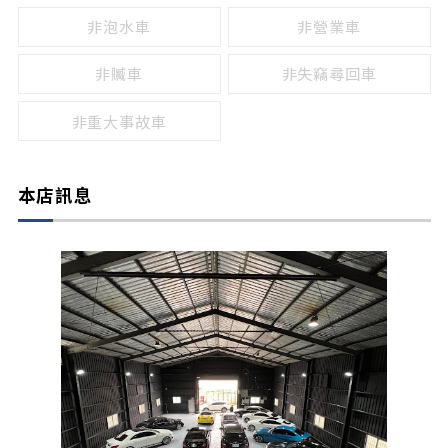
非泡水車
非營業車
非贓車
非失竊尋回車
非重大事故車
本店訊息