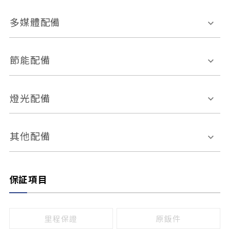
胎壓偵測
兒童安全椅固定裝置
座椅材質
多媒體配備
ABS防鎖死
上坡起步輔助
皮椅
絨布
車道偏離警示
定速系統
其它
外部音源接入
多媒體系統
節能配備
自動停車系統
盲點偵測系統
前座座椅調整
藍牙通訊
電腦導航
引擎啟閉系統
燈光配備
手動
電動
倒車雷達
倒車顯影系統
防盜系統
座椅記憶功能
感應頭燈
自適應遠近光
其他配備
無
有
日行燈
渦輪增壓
後座分離式傾倒
保証項目
頭燈光源
無
有
鹵素燈
HID
里程保證
原鈑件
LED