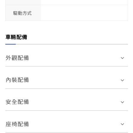
驅動方式
車輛配備
外觀配備
電動天窗
輪圈規格
內裝配備
感應式雨刷
後視鏡電動折疊
多功能方向盤
多功能資訊幕
安全配備
後視鏡方向指示燈
環景影像系統
Keyless免匙系統
前座正面氣囊
後座側面氣囊
座椅配備
恆溫空調
後座出風口