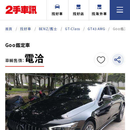
找好車
找好店
找海外車
首頁
找好車
BENZ/賓士
GT-Class
GT43 AMG
Goo鑑定
Goo鑑定車
電洽
車輛售價：