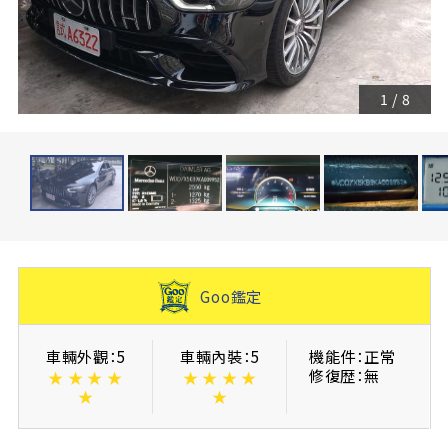
1
/
8
Goo鑑定
車輛外觀：5
車輛內裝：5
機能件：正常
修復歴：無
★
★
★
★
★
★
★
★
★
★