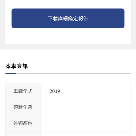
下載詳細鑑定報告
本車資訊
車輛年式
2019
領牌年月
外觀顏色