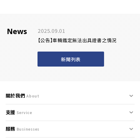
News
2025.09.01
【公告】車輛鑑定無法出具證書之情況
新聞列表
關於我們
About
支援
刊登規範
Service
服務
支援中心
服務條款
Businesses