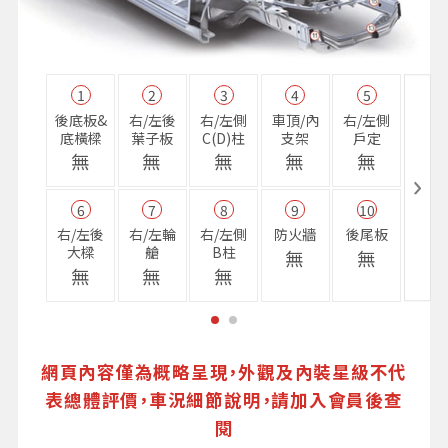
1
2
3
4
5
11
後底板&
右/左後
右/左側
車頂/內
右/左側
右前
底橫樑
葉子板
C(D)柱
支架
戶定
樑
無
無
無
無
無
無
6
7
8
9
10
16
右/左後
右/左輪
右/左側
防火牆
後尾板
避震
大樑
艙
B柱
座
無
無
無
無
無
無
網頁內容僅為概略呈現，外觀及內裝星級不代
表總體評價，車況細節說明，請加入會員後查
閱