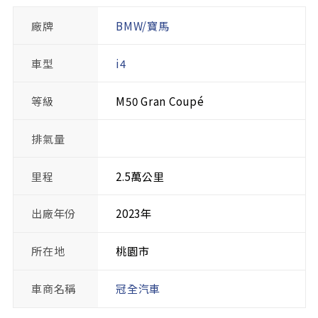
廠牌
BMW/寶馬
車型
i4
等級
M50 Gran Coupé
排氣量
里程
2.5萬公里
出廠年份
2023年
所在地
桃園市
車商名稱
冠全汽車