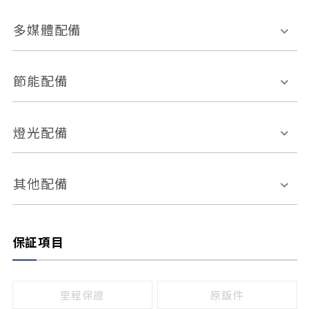
胎壓偵測
兒童安全椅固定裝置
座椅材質
多媒體配備
ABS防鎖死
上坡起步輔助
皮椅
絨布
車道偏離警示
定速系統
其它
外部音源接入
多媒體系統
節能配備
自動停車系統
盲點偵測系統
前座座椅調整
藍牙通訊
電腦導航
引擎啟閉系統
燈光配備
手動
電動
倒車雷達
倒車顯影系統
防盜系統
座椅記憶功能
感應頭燈
自適應遠近光
其他配備
無
有
日行燈
渦輪增壓
後座分離式傾倒
保証項目
頭燈光源
無
有
鹵素燈
HID
里程保證
原鈑件
LED