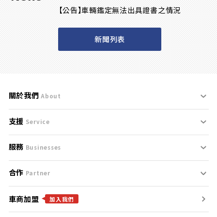
【公告】車輛鑑定無法出具證書之情況
新聞列表
關於我們
About
支援
刊登規範
Service
服務
支援中心
服務條款
Businesses
合作
什麼是Goo鑑定？
聯絡我們
免責聲明
Partner
車商加盟
合作夥伴
找好車
隱私權政策
加入我們