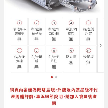
1
2
3
4
5
11
後底板&
右/左後
右/左側
車頂/內
右/左側
右前
底橫樑
葉子板
C(D)柱
支架
戶定
樑
無
無
無
無
無
無
6
7
8
9
10
16
右/左後
右/左輪
右/左側
防火牆
後尾板
避震
大樑
艙
B柱
座
無
無
無
無
無
無
網頁內容僅為概略呈現，外觀及內裝星級不代
表總體評價，車況細節說明，請加入會員後查
閱