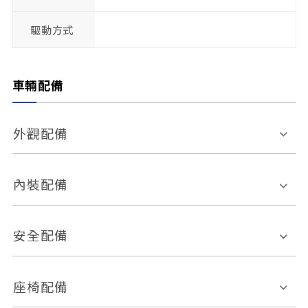
驅動方式
車輛配備
外觀配備
電動天窗
輪圈規格
內裝配備
感應式雨刷
後視鏡電動折疊
多功能方向盤
多功能資訊幕
安全配備
後視鏡方向指示燈
環景影像系統
Keyless免匙系統
前座正面氣囊
後座側面氣囊
座椅配備
恆溫空調
後座出風口