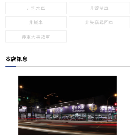
非泡水車
非營業車
非贓車
非失竊尋回車
非重大事故車
本店訊息