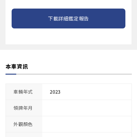
下載詳細鑑定報告
本車資訊
車輛年式
2023
領牌年月
外觀顏色