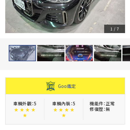
1
/
7
Goo鑑定
車輛外觀：5
車輛內裝：5
機能件：正常
修復歴：無
★
★
★
★
★
★
★
★
★
★