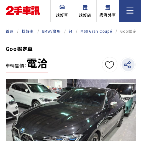
找好車
找好店
找海外車
首頁
找好車
BMW/寶馬
i4
M50 Gran Coupé
Goo鑑定車
Goo鑑定車
電洽
車輛售價：